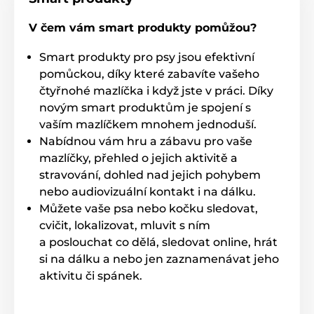
výslovného upozornění. Obrázky mají pouze
ilustrativní charakter.
V čem vám smart produkty pomůžou?
Smart produkty pro psy jsou efektivní
Produkt je zařazen v kategoriích
pomůckou, díky které zabavíte vašeho
čtyřnohé mazlíčka i když jste v práci. Díky
Hračky
Pro psy
Aportovací
novým smart produktům je spojení s
vaším mazlíčkem mnohem jednoduší.
Míčky pro psy
Plastové
Nabídnou vám hru a zábavu pro vaše
Hračky pro psy PetSafe
Míčky
mazlíčky, přehled o jejich aktivitě a
stravování, dohled nad jejich pohybem
nebo audiovizuální kontakt i na dálku.
Můžete vaše psa nebo kočku sledovat,
cvičit, lokalizovat, mluvit s ním
a poslouchat co dělá, sledovat online, hrát
si na dálku a nebo jen zaznamenávat jeho
aktivitu či spánek.