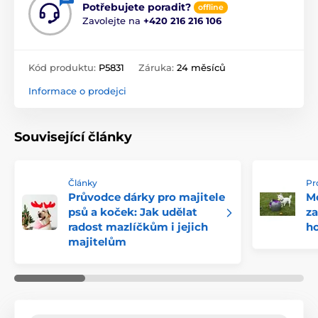
Potřebujete poradit?
offline
Zavolejte na
+420 216 216 106
Kód produktu:
P5831
Záruka:
24 měsíců
Informace o prodejci
Související články
Články
Pr
Průvodce dárky pro majitele
Mo
psů a koček: Jak udělat
za
radost mazlíčkům i jejich
h
majitelům