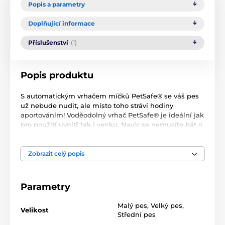
Popis a parametry
Doplňující informace
Příslušenství
(1)
Popis produktu
S automatickým vrhačem míčků PetSafe® se váš pes
už nebude nudit, ale místo toho stráví hodiny
aportováním! Voděodolný vrhač PetSafe® je ideální jak
pro použití uvnitř tak i venku. Navíc se nemusíte bát o
vaši bezpečnost, protože vrhač je vybavený
bezpečnostními senzory pro ochranu lidí i zvířat v
okolí.
Zobrazit celý popis
Parametry
Malý pes
,
Velký pes
,
Velikost
Střední pes