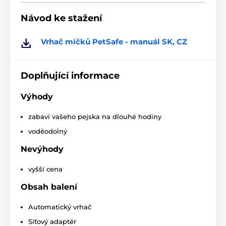
Návod ke stažení
Vrhač míčků PetSafe - manuál SK, CZ
Doplňující informace
Výhody
Vrhač PetSafe® můžete nastavit až na 9 délek dosahu
zabaví vašeho pejska na dlouhé hodiny
a 6 možností nastavení uhlů. Spouštěč vyhazuje
voděodolný
tenisové míčky standardním rozměrem v 45
stupňových uhlech s dosahom 2,5-9 metrů.
Nevýhody
vyšší cena
Obsah balení
Automatický vrhač
Síťový adaptér