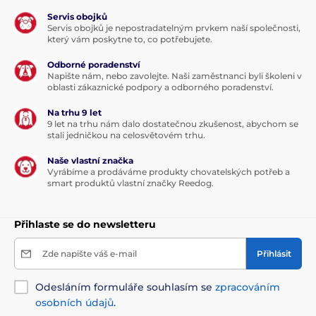
Servis obojků
Servis obojků je nepostradatelným prvkem naší společnosti,
který vám poskytne to, co potřebujete.
Odborné poradenství
Napište nám, nebo zavolejte. Naši zaměstnanci byli školeni v
oblasti zákaznické podpory a odborného poradenství.
Na trhu 9 let
9 let na trhu nám dalo dostatečnou zkušenost, abychom se
stali jedničkou na celosvětovém trhu.
Naše vlastní značka
Vyrábíme a prodáváme produkty chovatelských potřeb a
smart produktů vlastní značky Reedog.
Přihlaste se do newsletteru
Zde napište váš e-mail
Přihlásit
Odesláním formuláře souhlasím se
zpracováním
osobních údajů
.