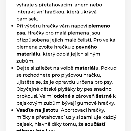
vyhraje s přetahovacím lanem nebo
interaktivní hračkou, která ukrývá
pamlsek.
Při výběru hračky vám napoví
plemeno
psa
. Hračky pro malá plemena jsou
přizpůsobena jejich malé čelisti. Pro velká
plemena zvolte hračku z
pevného
materiálu
, který odolá jejich silným
zubům.
Dejte si záležet na volbě
materiálu
. Pokud
se rozhodnete pro plyšovou hračku,
ujistěte se, že je opravdu určena pro psy.
Obyčejné dětské plyšáky by pes snadno
prokousl. Velmi
odolné
a zároveň
šetrné
k
pejskovým zubům bývají gumové hračky.
Vsaďte na jistotu
. Aportovací hračky,
míčky a přetahovací uzly si zamiluje každý
pejsek, hlavně díky tomu, že
součástí