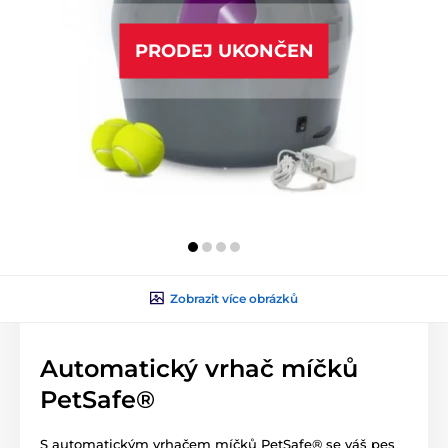
PRODEJ UKONČEN
Zobrazit více obrázků
Automatický vrhač míčků
PetSafe®
S automatickým vrhačem míčků PetSafe® se váš pes