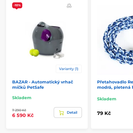
-10%
Varianty (1)
BAZAR - Automatický vrhač
Přetahovadlo R
míčků PetSafe
modrá, pletená 
Skladem
Skladem
7 290 Kč
Detail
79 Kč
6 590 Kč