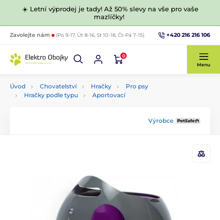
☀️ Letní výprodej je tady! Až 50% slevy na vše pro vaše
mazlíčky!
+420 216 216 106
Zavolejte nám
(Po 9-17, Út 8-16, St 10-18, Čt-Pá 7-15)
0
Menu
Úvod
Chovatelství
Hračky
Pro psy
Hračky podle typu
Aportovací
Výrobce