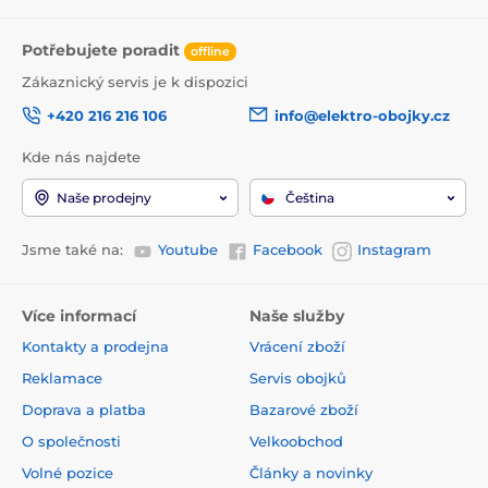
Potřebujete poradit
offline
Zákaznický servis je k dispozici
+420 216 216 106
info@elektro-obojky.cz
Kde nás najdete
Naše prodejny
Čeština
Jsme také na:
Youtube
Facebook
Instagram
Více informací
Naše služby
Kontakty a prodejna
Vrácení zboží
Reklamace
Servis obojků
Doprava a platba
Bazarové zboží
O společnosti
Velkoobchod
Volné pozice
Články a novinky