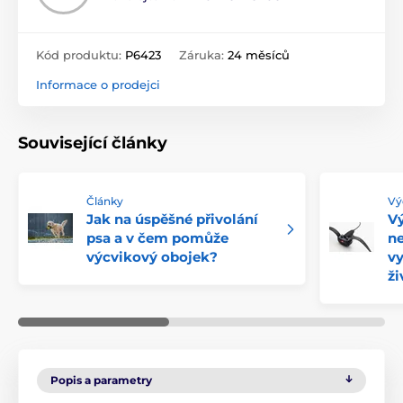
Kód produktu:
P6423
Záruka:
24 měsíců
Informace o prodejci
Související články
Články
Vý
Jak na úspěšné přivolání
Vý
psa a v čem pomůže
ne
výcvikový obojek?
vy
ži
Popis a parametry