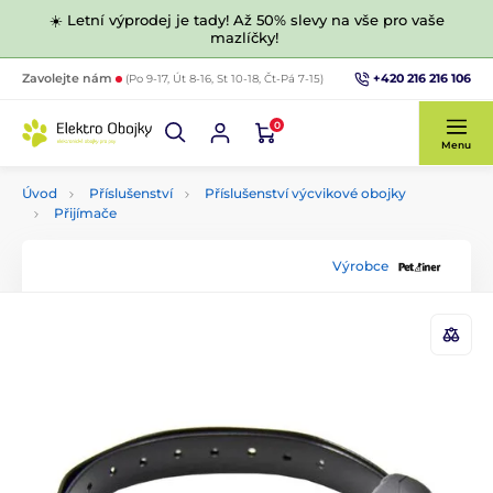
☀️ Letní výprodej je tady! Až 50% slevy na vše pro vaše
mazlíčky!
+420 216 216 106
Zavolejte nám
(Po 9-17, Út 8-16, St 10-18, Čt-Pá 7-15)
0
Menu
Úvod
Příslušenství
Příslušenství výcvikové obojky
Přijímače
Výrobce