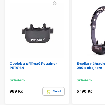
Obojek a přijímač Petrainer
E-collar náhradn
PET916N
090 s obojkem
Skladem
Skladem
989 Kč
5 190 Kč
Detail