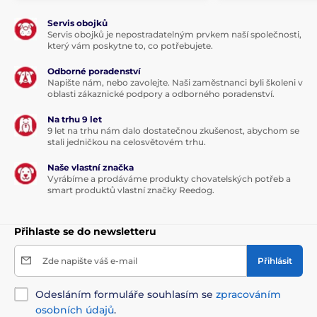
Servis obojků
Servis obojků je nepostradatelným prvkem naší společnosti,
který vám poskytne to, co potřebujete.
Odborné poradenství
Napište nám, nebo zavolejte. Naši zaměstnanci byli školeni v
oblasti zákaznické podpory a odborného poradenství.
Na trhu 9 let
9 let na trhu nám dalo dostatečnou zkušenost, abychom se
stali jedničkou na celosvětovém trhu.
Naše vlastní značka
Vyrábíme a prodáváme produkty chovatelských potřeb a
smart produktů vlastní značky Reedog.
Přihlaste se do newsletteru
Zde napište váš e-mail
Přihlásit
Odesláním formuláře souhlasím se
zpracováním
osobních údajů
.