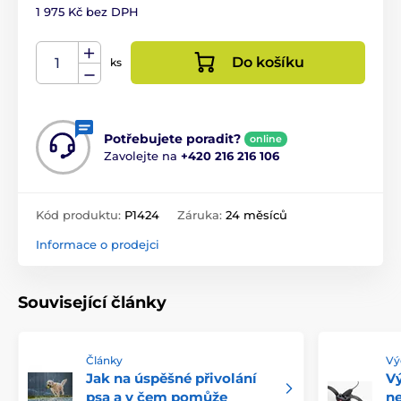
1 975 Kč bez DPH
Do košíku
ks
Potřebujete poradit?
online
Zavolejte na
+420 216 216 106
Kód produktu:
P1424
Záruka:
24 měsíců
Informace o prodejci
Související články
Články
Vý
Jak na úspěšné přivolání
Vý
psa a v čem pomůže
ne