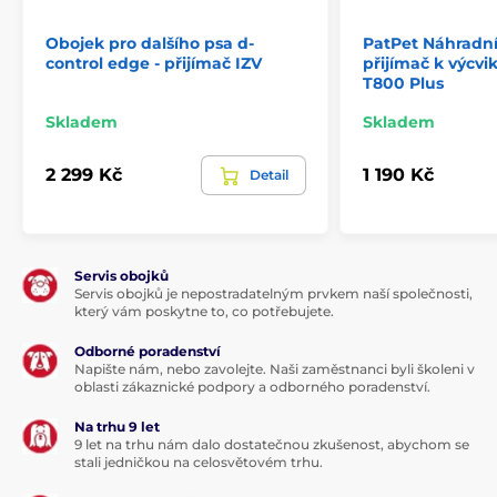
Obojek pro dalšího psa d-
PatPet Náhradní
control edge - přijímač IZV
přijímač k výcv
T800 Plus
Skladem
Skladem
2 299 Kč
1 190 Kč
Detail
Servis obojků
Servis obojků je nepostradatelným prvkem naší společnosti,
který vám poskytne to, co potřebujete.
Odborné poradenství
Napište nám, nebo zavolejte. Naši zaměstnanci byli školeni v
oblasti zákaznické podpory a odborného poradenství.
Na trhu 9 let
9 let na trhu nám dalo dostatečnou zkušenost, abychom se
stali jedničkou na celosvětovém trhu.