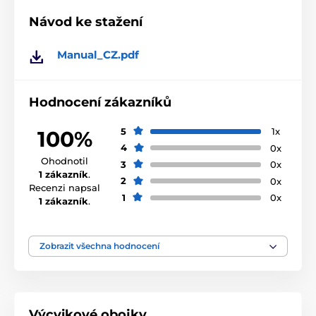
kompatibilní! Pracují totiž na jiných frekvencích.
Návod ke stažení
Technické specifikace se mohou změnit bez
výslovného upozornění. Obrázky mají pouze
Manual_CZ.pdf
ilustrativní charakter.
Hodnocení zákazníků
Produkt je zařazen v kategoriích
5
1x
100%
Příslušenství výcvikové obojky
Přijímače
4
0x
Ohodnotil
3
0x
Přijímače pro obojky Canicom
1 zákazník
.
2
0x
Recenzi napsal
Num´Axes
1
0x
1 zákazník
.
Zobrazit všechna hodnocení
Výcvikové obojky