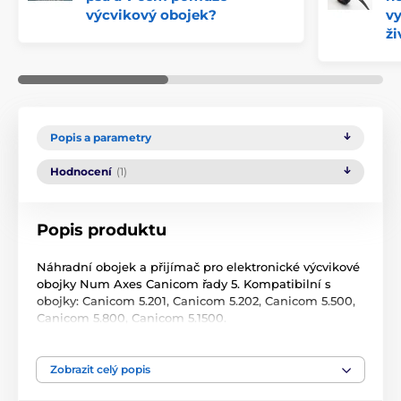
výcvikový obojek?
vy
ži
Popis a parametry
Hodnocení
(1)
Popis produktu
Náhradní obojek a přijímač pro elektronické výcvikové
obojky Num Axes Canicom řady 5. Kompatibilní s
obojky: Canicom 5.201, Canicom 5.202, Canicom 5.500,
Canicom 5.800, Canicom 5.1500.
Pozor! Naše příslušenství
je kompatibilní pouze
s
příslušenstvím Canicom
zakoupeným v EU
.
Zobrazit celý popis
Nakupujete-li od nás příslušenství k již zakoupenému
zboží od jinud než z Evropské Unie, produkty nebudou