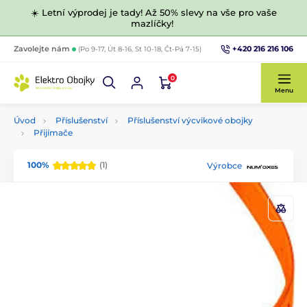
☀️ Letní výprodej je tady! Až 50% slevy na vše pro vaše
mazlíčky!
+420 216 216 106
Zavolejte nám
(Po 9-17, Út 8-16, St 10-18, Čt-Pá 7-15)
0
Menu
Úvod
Příslušenství
Příslušenství výcvikové obojky
Přijímače
100%
(1)
Výrobce