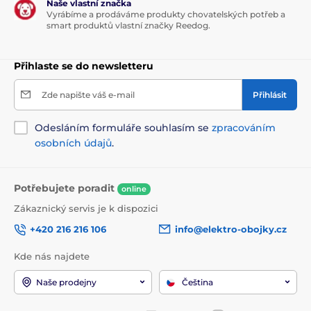
Naše vlastní značka
Vyrábíme a prodáváme produkty chovatelských potřeb a
smart produktů vlastní značky Reedog.
Přihlaste se do newsletteru
Zde napište váš e-mail
Přihlásit
Odesláním formuláře souhlasím se
zpracováním
osobních údajů
.
Potřebujete poradit
online
Zákaznický servis je k dispozici
+420 216 216 106
info@elektro-obojky.cz
Kde nás najdete
Naše prodejny
Čeština