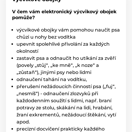
V čem vám elektronický výcvikový obojek
pomůže?
výcvikové obojky vám pomohou naučit psa
chůzi u nohy bez vodítka
upevnit spolehlivé přivolání za každých
okolností
zastavit psa a odnaučit ho utíkání za zvěří
(povely „stůj“, „ke mně“, „k noze“ a
„zůstaň“), jinými psy nebo lidmi
odnaučení tahání na vodítku,
přerušení nežádoucích činností psa („fuj“,
„nesmíš“) - odnaučení zlozvyků při
každodenním soužití s lidmi, např. braní
potravy ze stolu, skákání na lidi, hrabání,
žraní exkrementů, nežádoucí štěkání, vytí
apod.
precizní docvičení prakticky každého