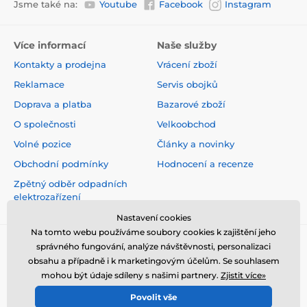
Jsme také na:
Youtube
Facebook
Instagram
Více informací
Naše služby
Kontakty a prodejna
Vrácení zboží
Reklamace
Servis obojků
Doprava a platba
Bazarové zboží
O společnosti
Velkoobchod
Volné pozice
Články a novinky
Obchodní podmínky
Hodnocení a recenze
Zpětný odběr odpadních
elektrozařízení
Nastavení cookies
Na tomto webu používáme soubory cookies k zajištění jeho
správného fungování, analýze návštěvnosti, personalizaci
obsahu a případně i k marketingovým účelům. Se souhlasem
mohou být údaje sdíleny s našimi partnery.
Zjistit více»
Povolit vše
© 2026 www.elektro-obojky.cz ⦁ E-shop vytvořila
SIMPLIA.cz