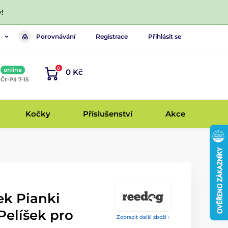
!
Porovnávání
Registrace
Přihlásit se
0
online
0 Kč
, Čt-Pá 7-15
Kočky
Příslušenství
Akce
ek Pianki
Pelíšek pro
Zobrazit další zboží ›