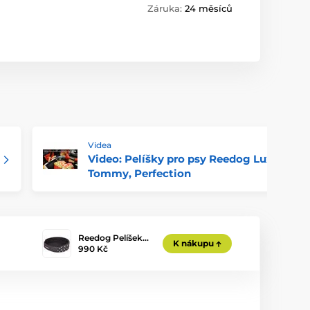
Záruka:
24 měsíců
Videa
Video: Pelíšky pro psy Reedog Luxus,
Tommy, Perfection
Reedog Pelíšek…
K nákupu
990 Kč