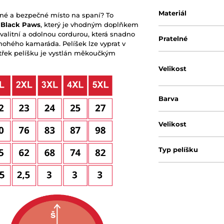
Materiál
né a bezpečné místo na spaní? To
 Black Paws
, který je vhodným doplňkem
valitní a odolnou cordurou, která snadno
Pratelné
nohého kamaráda. Pelíšek lze vyprat v
itřek pelíšku je vystlán měkoučkým
Velikost
Barva
Velikost
Typ pelíšku