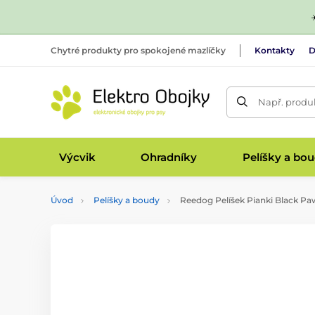
Chytré produkty pro spokojené mazlíčky
Kontakty
D
Např. produk
Výcvik
Ohradníky
Pelíšky a bo
Úvod
Pelíšky a boudy
Reedog Pelíšek Pianki Black Pa