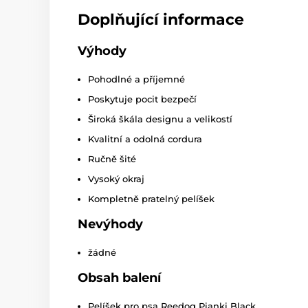
Doplňující informace
Výhody
Pohodlné a příjemné
Poskytuje pocit bezpečí
Široká škála designu a velikostí
Kvalitní a odolná cordura
Ručně šité
Vysoký okraj
Kompletně pratelný pelíšek
Nevýhody
žádné
Obsah balení
Pelíšek pro psa Reedog Pianki Black