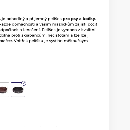
s
je pohodlný a příjemný pelíšek
pro psy a kočky
.
ždé domácnosti a vašim mazlíčkům zajistí pocit
dpočinek a lenošení. Pelíšek je vyroben z kvalitní
odolná proti škrábancům, nečistotám a lze lze ji
 pračce. Vnitřek pelíšku je vystlán měkoučkým