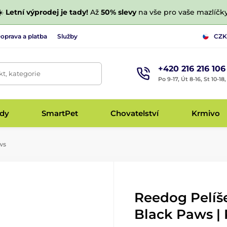
☀️
Letní výprodej je tady!
Až
50% slevy
na vše pro vaše mazlíčky
oprava a platba
Služby
CZK
+420 216 216 106
t, kategorie
Po 9-17, Út 8-16, St 10-18
udy
SmartPet
Chovatelství
Krmivo
ws
Reedog Pelíš
Black Paws | 