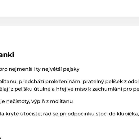
anki
pro nejmenší i ty největší pejsky
itanu, předchází proleženinám, pratelný pelíšek z odol
lají z pelíšku útulné a hřejivé míso k zachumlání pro pej
e nečistoty, výplň z molitanu
la kryté útočiště, rád se při odpočinku stočí do klubíčk