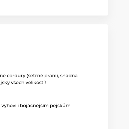
né cordury (šetrné praní), snadná
sky všech velikostí!
a, vyhoví i bojácnějším pejskům