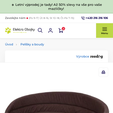
☀️ Letní výprodej je tady! Až 50% slevy na vše pro vaše
mazlíčky!
+420 216 216 106
Zavolejte nám
(Po 9-17, Út 8-16, St 10-18, Čt-Pá 7-15)
0
Menu
Úvod
Pelíšky a boudy
Výrobce