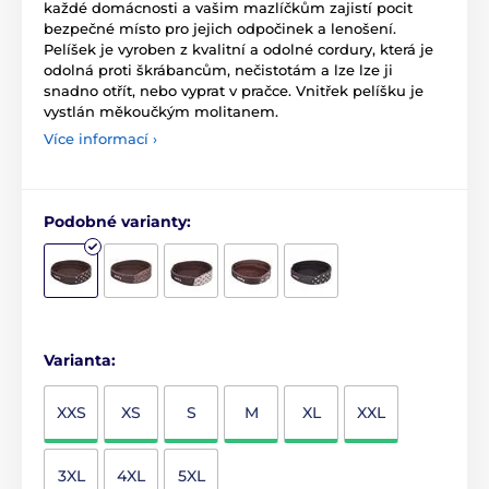
každé domácnosti a vašim mazlíčkům zajistí pocit
bezpečné místo pro jejich odpočinek a lenošení.
Pelíšek je vyroben z kvalitní a odolné cordury, která je
odolná proti škrábancům, nečistotám a lze lze ji
snadno otřít, nebo vyprat v pračce. Vnitřek pelíšku je
vystlán měkoučkým molitanem.
Více informací ›
Podobné varianty:
Varianta:
XXS
XS
S
M
XL
XXL
3XL
4XL
5XL