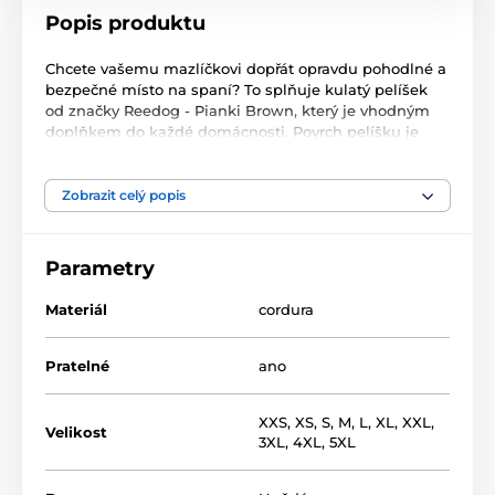
Popis produktu
Chcete vašemu mazlíčkovi dopřát opravdu pohodlné a
bezpečné místo na spaní? To splňuje kulatý pelíšek
od značky Reedog - Pianki Brown, který je vhodným
doplňkem do každé domácnosti. Povrch pelíšku je
potažen kvalitní a odolnou cordurou, která snadno
odolá nečistotám, vlhkosti a drápkům vašeho
čtyřnohého kamaráda. Pelíšek lze vyprat v ruce, nebo
v
Zobrazit celý popis
pračce na šetrný program 30° C
. Vnitřek pelíšku je
vystlán měkoučkým molitanem.
Parametry
Materiál
cordura
Pratelné
ano
XXS
,
XS
,
S
,
M
,
L
,
XL
,
XXL
,
Velikost
3XL
,
4XL
,
5XL