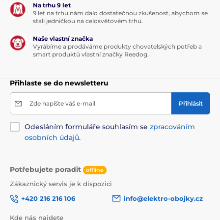
Na trhu 9 let
9 let na trhu nám dalo dostatečnou zkušenost, abychom se
stali jedničkou na celosvětovém trhu.
Naše vlastní značka
Vyrábíme a prodáváme produkty chovatelských potřeb a
smart produktů vlastní značky Reedog.
Přihlaste se do newsletteru
Zde napište váš e-mail
Přihlásit
Odesláním formuláře souhlasím se
zpracováním
osobních údajů
.
Potřebujete poradit
offline
Zákaznický servis je k dispozici
+420 216 216 106
info@elektro-obojky.cz
Kde nás najdete