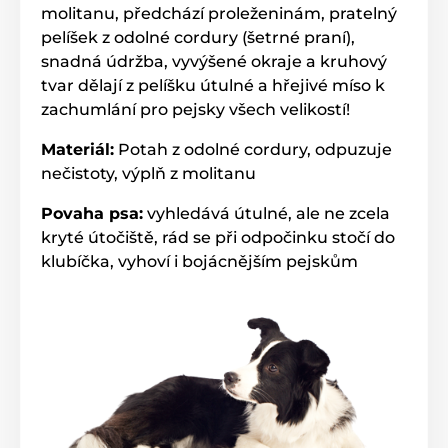
molitanu, předchází proleženinám, pratelný
pelíšek z odolné cordury (šetrné praní),
snadná údržba, vyvýšené okraje a kruhový
tvar dělají z pelíšku útulné a hřejivé míso k
zachumlání pro pejsky všech velikostí!
Materiál:
Potah z odolné cordury, odpuzuje
nečistoty, výplň z molitanu
Povaha psa:
vyhledává útulné, ale ne zcela
kryté útočiště, rád se při odpočinku stočí do
klubíčka, vyhoví i bojácnějším pejskům