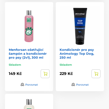
Menforsan ošetřující
Kondicionér pro psy
šampón a kondicionér
Animology Top Dog,
pro psy (2v1), 300 ml
250 ml
Skladem
Skladem
149 Kč
229 Kč
Porovnat
Porovnat