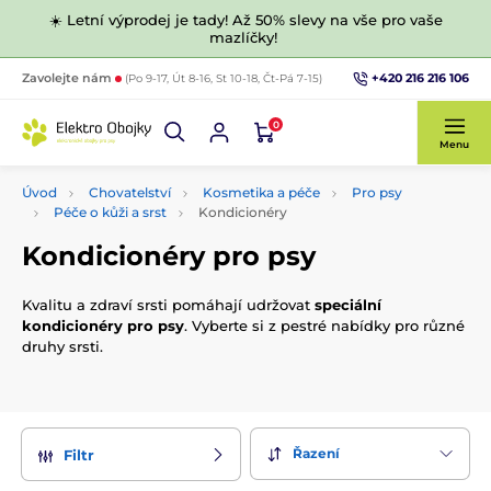
☀️ Letní výprodej je tady! Až 50% slevy na vše pro vaše
mazlíčky!
+420 216 216 106
Zavolejte nám
(Po 9-17, Út 8-16, St 10-18, Čt-Pá 7-15)
0
Menu
Úvod
Chovatelství
Kosmetika a péče
Pro psy
Péče o kůži a srst
Kondicionéry
Kondicionéry pro psy
Kvalitu a zdraví srsti pomáhají udržovat
speciální
kondicionéry pro psy
. Vyberte si z pestré nabídky pro různé
druhy srsti.
Řazení
Filtr