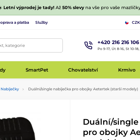
☀️
Letní výprodej je tady!
Až
50% slevy
na vše pro vaše mazlíčky
oprava a platba
Služby
CZK
+420 216 216 106
t, kategorie
Po 9-17, Út 8-16, St 10-18
udy
SmartPet
Chovatelství
Krmivo
Nabíječky
Duální/single nabíječka pro obojky Aetertek (starší modely)
Duální/single
pro obojky Ae