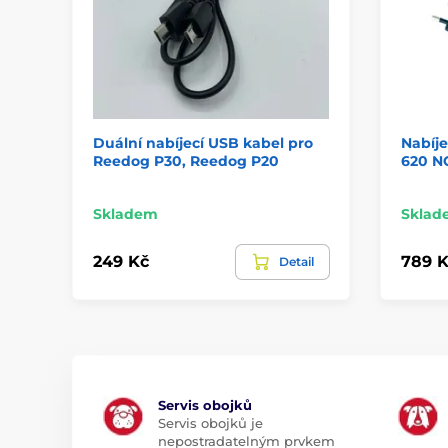
Duální nabíjecí USB kabel pro
Nabíj
Reedog P30, Reedog P20
620 N
Skladem
Sklad
249 Kč
789 K
Detail
Servis obojků
Servis obojků je
nepostradatelným prvkem