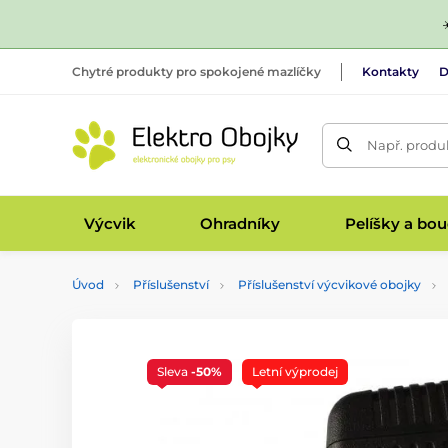
Chytré produkty pro spokojené mazlíčky
Kontakty
D
Např. produk
Výcvik
Ohradníky
Pelíšky a bo
Úvod
Příslušenství
Příslušenství výcvikové obojky
Sleva
-50%
Letní výprodej