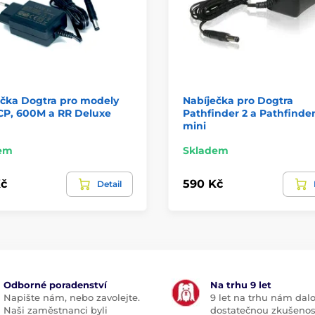
ečka Dogtra pro modely
Nabíječka pro Dogtra
CP, 600M a RR Deluxe
Pathfinder 2 a Pathfinder
mini
em
Skladem
č
590 Kč
Detail
Odborné poradenství
Na trhu 9 let
Napište nám, nebo zavolejte.
9 let na trhu nám dal
Naši zaměstnanci byli
dostatečnou zkušenos