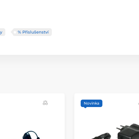
y
% Příslušenství
Novinka