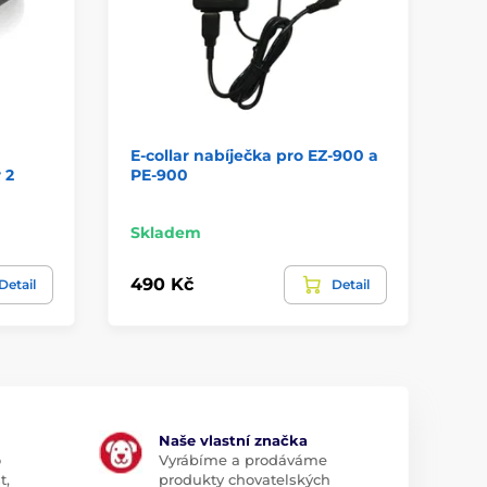
E-collar nabíječka pro EZ-900 a
Ro
 2
PE-900
Sy
Skladem
Sk
490 Kč
29
Detail
Detail
Naše vlastní značka
o
Vyrábíme a prodáváme
t,
produkty chovatelských