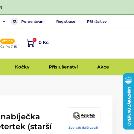
!
Porovnávání
Registrace
Přihlásit se
0
offline
0 Kč
, Čt-Pá 7-15
Kočky
Příslušenství
Akce
 nabíječka
tertek (starší
Zobrazit další zboží ›