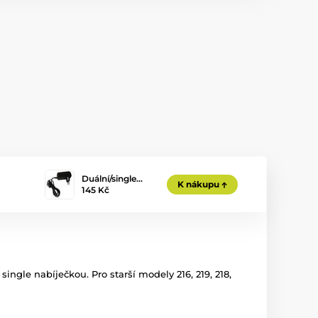
Duální/single…
K nákupu
145 Kč
ngle nabíječkou. Pro starší modely 216, 219, 218,