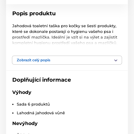
Popis produktu
Jahodová toaletní taška pro kočky se šesti produkty,
které se dokonale postarají o hygienu vašeho psa i
prostředí mazlíčka. Ideální je vzít si na výlet a zajistit
kompletní hygienu prostředí vašeho psa a mazlíčků.
Všechny produkty v toaletní sadě mají lahodnou
jahodovou vůni.
Zobrazit celý popis
Jemný šampon pro kočky, 60 ml
Fresh parfém pro kočky, 60 ml
Doplňující informace
Gel na tlapky pro psy a kočky, 60 ml
Zklidňující sprej pro kočky, 60 ml
Výhody
Pěnový šampon pro kočky proti hmyzu, 60 ml
Sada 6 produktů
Odstraňovač zápachu v okolí, 60 ml
Lahodná jahodová vůně
Technické specifikace se mohou změnit bez
Nevýhody
výslovného upozornění. Obrázky mají pouze
ilustrativní charakter.