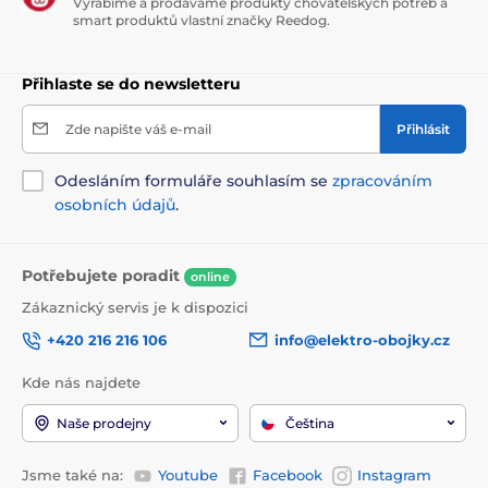
Vyrábíme a prodáváme produkty chovatelských potřeb a
smart produktů vlastní značky Reedog.
Přihlaste se do newsletteru
Zde napište váš e-mail
Přihlásit
Odesláním formuláře souhlasím se
zpracováním
osobních údajů
.
Potřebujete poradit
online
Zákaznický servis je k dispozici
+420 216 216 106
info@elektro-obojky.cz
Kde nás najdete
Naše prodejny
Čeština
Jsme také na:
Youtube
Facebook
Instagram