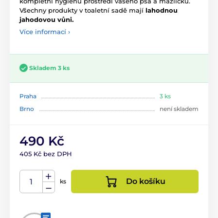
kompletní hygienu prostředí vašeho psa a mazlíčků.
Všechny produkty v toaletní sadě mají
lahodnou
jahodovou vůni.
Více informací ›
Skladem 3 ks
Praha
3 ks
Brno
není skladem
490 Kč
405 Kč bez DPH
Do košíku
ks