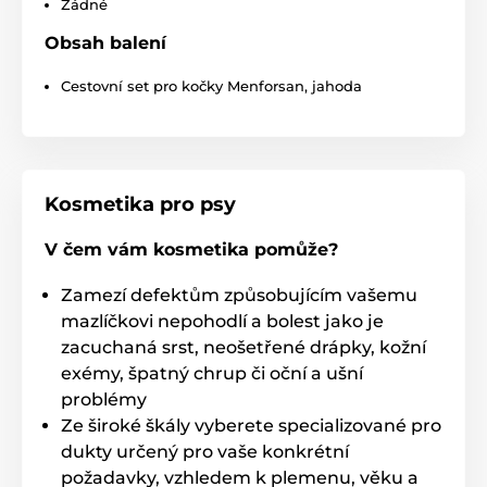
Žádné
Obsah balení
Produkt je zařazen v kategoriích
Cestovní set pro kočky Menforsan, jahoda
Chovatelství
Kosmetika a péče
Pro kočky
Péče o kůži a srst
Šampony pro kočky
Kondicionéry
Kosmetika pro psy
Parfémy pro kočky
Péče o oči a uši
V čem vám kosmetika pomůže?
Péče o tlapky a drápy
Odpuzovače a čističe
Kočky
Zamezí defektům způsobujícím vašemu
mazlíčkovi nepohodlí a bolest jako je
zacuchaná srst, neošetřené drápky, kožní
exémy, špatný chrup či oční a ušní
problémy
Ze široké škály vyberete specializované pro
dukty určený pro vaše konkrétní
požadavky, vzhledem k plemenu, věku a