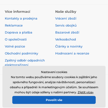
Více informací
Naše služby
Kontakty a prodejna
Vrácení zboží
Reklamace
Servis obojků
Doprava a platba
Bazarové zboží
O společnosti
Velkoobchod
Volné pozice
Články a novinky
Obchodní podmínky
Hodnocení a recenze
Zpětný odběr odpadních
elektrozařízení
Nastavení cookies
Na tomto webu používáme soubory cookies k zajištění jeho
správného fungování, analýze návštěvnosti, personalizaci
obsahu a případně i k marketingovým účelům. Se souhlasem
mohou být údaje sdíleny s našimi partnery.
Zjistit více»
Povolit vše
© 2026 www.elektro-obojky.cz ⦁ E-shop vytvořila
SIMPLIA.cz