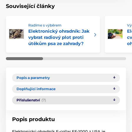
Související články
Radíme s výběrem
Vý
Elektronický ohradník: Jak
El
vybrat radiový plot proti
cv
útěkům psa ze zahrady?
o
Popis a parametry
Doplňující informace
Příslušenství
(7)
Popis produktu
Elektronický ohradník E-collar EF-1000 z USA je