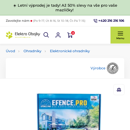
☀️ Letní výprodej je tady! Až 50% slevy na vše pro vaše
mazlíčky!
+420 216 216 106
Zavolejte nám
(Po 9-17, Út 8-16, St 10-18, Čt-Pá 7-15)
0
Menu
Úvod
Ohradníky
Elektronické ohradníky
Výrobce