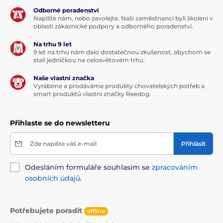
Odborné poradenství
Napište nám, nebo zavolejte. Naši zaměstnanci byli školeni v
oblasti zákaznické podpory a odborného poradenství.
Na trhu 9 let
9 let na trhu nám dalo dostatečnou zkušenost, abychom se
stali jedničkou na celosvětovém trhu.
Naše vlastní značka
Vyrábíme a prodáváme produkty chovatelských potřeb a
smart produktů vlastní značky Reedog.
Přihlaste se do newsletteru
Zde napište váš e-mail
Přihlásit
Odesláním formuláře souhlasím se
zpracováním
osobních údajů
.
Potřebujete poradit
offline