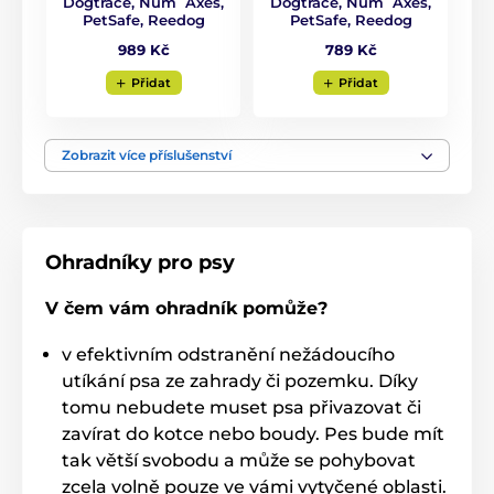
Pro velké psy
% Ohradníky
Dogtrace, Num´Axes,
Dogtrace, Num´Axes,
PetSafe, Reedog
PetSafe, Reedog
989 Kč
789 Kč
Přidat
Přidat
Zobrazit více příslušenství
Ohradníky pro psy
V čem vám ohradník pomůže?
v efektivním odstranění nežádoucího
utíkání psa ze zahrady či pozemku. Díky
tomu nebudete muset psa přivazovat či
zavírat do kotce nebo boudy. Pes bude mít
tak větší svobodu a může se pohybovat
zcela volně pouze ve vámi vytyčené oblasti.