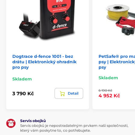
Dogtrace d‑fence 1001 - bez
PetSafe® pro ma
drátu | Elektronický ohradník
psy | Elektronic
pro psy
psy
Skladem
Skladem
6 190 Kč
3 790 Kč
Detail
4 952 Kč
Servis obojků
Servis obojků je nepostradatelným prvkem naší společnosti,
který vám poskytne to, co potřebujete.