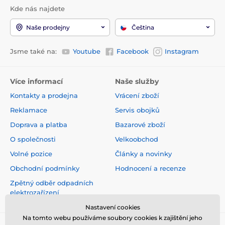
Kde nás najdete
> 30 kg
> 22 ks
Naše prodejny
Čeština
Jsme také na:
Youtube
Facebook
Instagram
Technické specifikace se mohou změnit bez
výslovného upozornění. Obrázky mají pouze
ilustrativní charakter.
Více informací
Naše služby
Kontakty a prodejna
Vrácení zboží
Reklamace
Servis obojků
Doprava a platba
Bazarové zboží
O společnosti
Velkoobchod
Volné pozice
Články a novinky
Obchodní podmínky
Hodnocení a recenze
Zpětný odběr odpadních
elektrozařízení
Nastavení cookies
Na tomto webu používáme soubory cookies k zajištění jeho