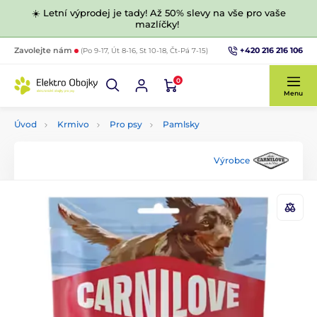
☀️ Letní výprodej je tady! Až 50% slevy na vše pro vaše
mazlíčky!
+420 216 216 106
Zavolejte nám
(Po 9-17, Út 8-16, St 10-18, Čt-Pá 7-15)
0
Menu
Úvod
Krmivo
Pro psy
Pamlsky
Výrobce