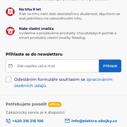
Analytické složky:
Na trhu 9 let
Hrubý protein 31,0 %, hrubý tuk 5,0 %, vlhkost 17,0 %,
9 let na trhu nám dalo dostatečnou zkušenost, abychom se
hrubý popel 7,0 %, hrubá vláknina 1,5 %, vápník 1,0 %,
stali jedničkou na celosvětovém trhu.
fosfor 1,0 %, sodík 0,7 %, omega-3 mastné kyseliny 0,6
%, omega-6 mastné kyseliny 0,7 %.
Naše vlastní značka
Vyrábíme a prodáváme produkty chovatelských potřeb a
smart produktů vlastní značky Reedog.
Nutriční doplňkové látky na 1 kg:
Vitamin C (3a312) 35
mg.
Přihlaste se do newsletteru
Dávkování:
Zde napište váš e-mail
Přihlásit
Hmotnost psa (kg)
Denní dávka (ks)
Odesláním formuláře souhlasím se
zpracováním
osobních údajů
.
< 10 kg
< 10 ks
15 kg
12 ks
Potřebujete poradit
offline
20 kg
15 ks
Zákaznický servis je k dispozici
+420 216 216 106
info@elektro-obojky.cz
25 kg
20 ks