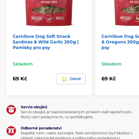
Carnilove Dog Soft Snack
Carnilove Dog S
Sardines & Wild Garlic 200g |
& Oregano 200g 
Pamlsky pro psy
psy
Skladem
Skladem
69 Kč
69 Kč
Detail
Složení:
Lososový protein (30 %), žlutý hrách, rostlinný glycerin,
hydrolyzovaný drůbeží protein (8 %), hydrolyzovaná
Servis obojků
Servis obojků je nepostradatelným prvkem naší společnosti,
kuřecí játra (5 %), kolagen (4 %), melasa, hrachová
který vám poskytne to, co potřebujete.
mouka, sušený tymián (1 %).
Odborné poradenství
Napište nám, nebo zavolejte. Naši zaměstnanci byli školeni v
oblasti zákaznické podpory a odborného poradenství.