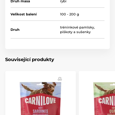
Druh masa
rybí
Zdroj omega-3:
Rybí protein pro podporu mozkové
činnosti a kvalitní srsti.
Velikost balení
100 - 200 g
Metabolická podpora:
Tymián pro přirozené
pročištění organismu a zdravé zažívání.
tréninkové pamlsky
,
Druh
piškoty a sušenky
Imunitní booster:
Obsah vitaminu C (35 mg/kg) pro
ochranu buněk a celkovou pohodu.
Pohybový aparát:
Funkční podíl kolagenu pro
pružnost vazivových tkání.
Související produkty
Velikost pamlsku:
11,8 x 7,5 mm