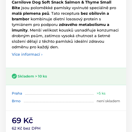
Carnilove Dog Soft Snack Salmon & Thyme Small
Bite
jsou poloměkké pamlsky vyvinuté speciálně pro
malá plemena psů
. Tato receptura
bez obilovin a
brambor
kombinuje dietní lososový protein s
tymiánem pro podporu
zdravého metabolismu a
imunity
. Menší velikost kousků usnadňuje konzumaci
drobným psům, zatímco vysoká chutnost a šetrné
složení dělají z těchto pamlsků ideální zdravou
odměnu pro každý den.
Více informací ›
Skladem > 10 ks
Praha
>5 ks
Brno
není skladem
69 Kč
62 Kč bez DPH