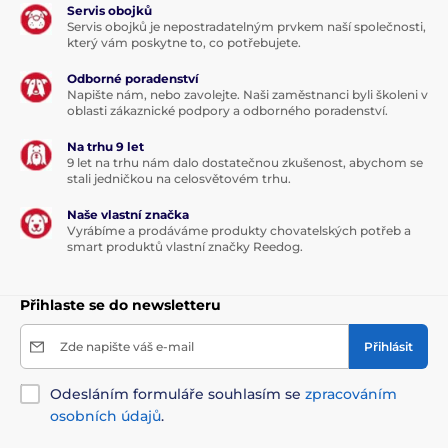
Servis obojků
Servis obojků je nepostradatelným prvkem naší společnosti,
který vám poskytne to, co potřebujete.
Odborné poradenství
Napište nám, nebo zavolejte. Naši zaměstnanci byli školeni v
oblasti zákaznické podpory a odborného poradenství.
Na trhu 9 let
9 let na trhu nám dalo dostatečnou zkušenost, abychom se
stali jedničkou na celosvětovém trhu.
Naše vlastní značka
Vyrábíme a prodáváme produkty chovatelských potřeb a
smart produktů vlastní značky Reedog.
Přihlaste se do newsletteru
Zde napište váš e-mail
Přihlásit
Odesláním formuláře souhlasím se
zpracováním
osobních údajů
.