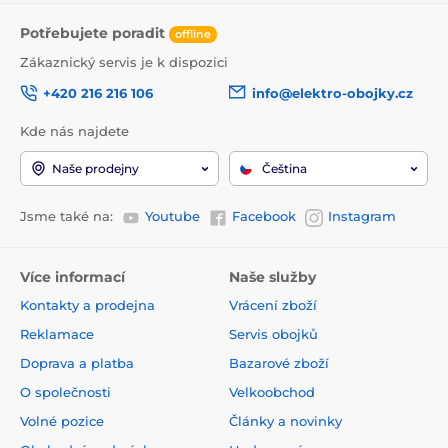
Potřebujete poradit
offline
Zákaznický servis je k dispozici
+420 216 216 106
info@elektro-obojky.cz
Kde nás najdete
Naše prodejny
Čeština
Jsme také na:
Youtube
Facebook
Instagram
Více informací
Naše služby
Kontakty a prodejna
Vrácení zboží
Reklamace
Servis obojků
Doprava a platba
Bazarové zboží
O společnosti
Velkoobchod
Volné pozice
Články a novinky