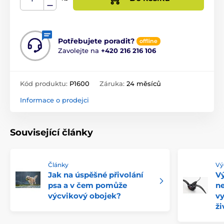
Potřebujete poradit?
offline
Zavolejte na
+420 216 216 106
Kód produktu:
P1600
Záruka:
24 měsíců
Informace o prodejci
Související články
Články
Vý
Jak na úspěšné přivolání
Vý
psa a v čem pomůže
ne
výcvikový obojek?
vy
ži