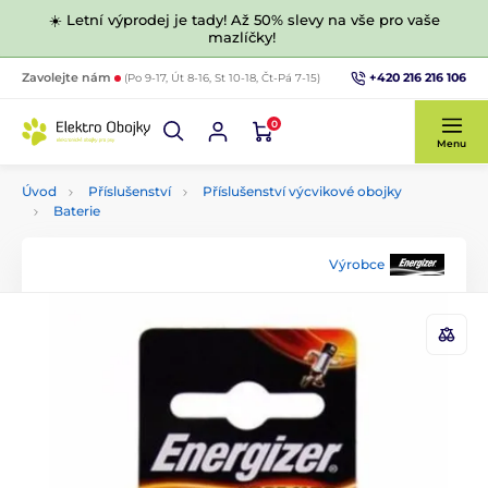
☀️ Letní výprodej je tady! Až 50% slevy na vše pro vaše
mazlíčky!
+420 216 216 106
Zavolejte nám
(Po 9-17, Út 8-16, St 10-18, Čt-Pá 7-15)
0
Menu
Úvod
Příslušenství
Příslušenství výcvikové obojky
Baterie
Výrobce