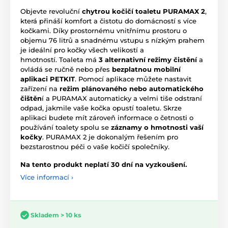
Objevte revoluční
chytrou kočičí toaletu PURAMAX 2
,
která přináší komfort a čistotu do domácností s více
kočkami. Díky prostornému vnitřnímu prostoru o
objemu 76 litrů a snadnému vstupu s nízkým prahem
je ideální pro kočky všech velikostí a
hmotností. Toaleta má
3 alternativní režimy čistění
a
ovládá se ručně nebo přes
bezplatnou mobilní
aplikaci PETKIT
. Pomocí aplikace můžete nastavit
zařízení na
režim plánovaného nebo automatického
čištěn
í a PURAMAX automaticky a velmi tiše odstraní
odpad, jakmile vaše kočka opustí toaletu. Skrze
aplikaci budete mít zároveň
informace o četnosti
o
používání toalety spolu se
záznamy o hmotnosti vaší
kočky
.
PURAMAX 2 je dokonalým řešením pro
bezstarostnou péči o vaše kočičí společníky.
Na tento produkt neplatí 30 dní na vyzkoušení.
Více informací ›
Skladem > 10 ks