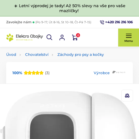
☀️ Letní výprodej je tady! Až 50% slevy na vše pro vaše
mazlíčky!
+420 216 216 106
Zavolejte nám
(Po 9-17, Út 8-16, St 10-18, Čt-Pá 7-15)
0
Menu
Úvod
Chovatelství
Záchody pro psy a kočky
100%
(3)
Výrobce