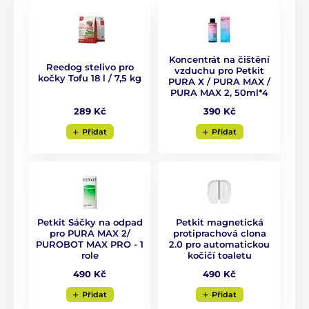
Koncentrát na čištění
Reedog stelivo pro
vzduchu pro Petkit
kočky Tofu 18 l / 7,5 kg
PURA X / PURA MAX /
PURA MAX 2, 50ml*4
289 Kč
390 Kč
Přidat
Přidat
Petkit Sáčky na odpad
Petkit magnetická
pro PURA MAX 2/
protiprachová clona
PUROBOT MAX PRO - 1
2.0 pro automatickou
role
kočičí toaletu
Kompatibilní s 99% hrudkujících steliv
490 Kč
490 Kč
PURAMAX 2 je kompatibilní se všemi druhy
Přidat
Přidat
hrudkujícího steliva pro kočky, jako je
hliněné
stelivo,