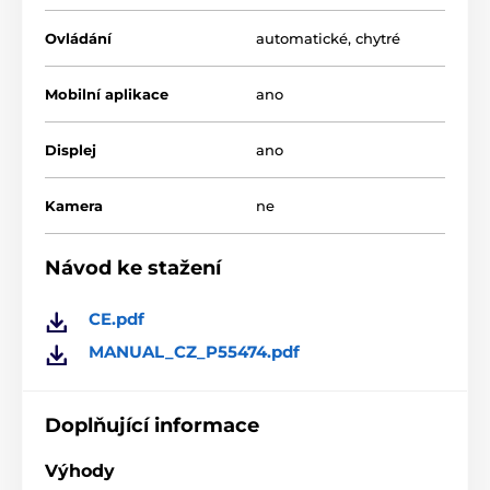
Ovládání
automatické
,
chytré
Mobilní aplikace
ano
Displej
ano
Kamera
ne
Návod ke stažení
CE.pdf
MANUAL_CZ_P55474.pdf
3 režimy čistění
Doplňující informace
Nepříjemné pachy již nejsou ve vaší domácnosti
Výhody
problémem, PURA MAX automaticky vyčistí a chytře