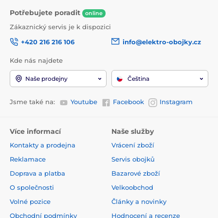
Potřebujete poradit
Váha: 13 kg
online
Zákaznický servis je k dispozici
Příkon: 12V⎓2A
+420 216 216 106
info@elektro-obojky.cz
Výška prahu: 20 cm
Kde nás najdete
Rozměry vstupu 22,5 cm x 20 cm
Naše prodejny
Čeština
Požadované připojení: 2,4 GHz
Technické specifikace se mohou změnit bez
Jsme také na:
Youtube
Facebook
Instagram
výslovného upozornění. Obrázky mají pouze
ilustrativní charakter.
Více informací
Naše služby
Technické specifikace se mohou změnit bez
výslovného upozornění. Obrázky mají pouze
Kontakty a prodejna
Vrácení zboží
ilustrativní charakter.
Reklamace
Servis obojků
Doprava a platba
Bazarové zboží
Produkt je zařazen v kategoriích
O společnosti
Velkoobchod
Volné pozice
Články a novinky
Smart záchody
Záchody pro psy a kočky
Obchodní podmínky
Hodnocení a recenze