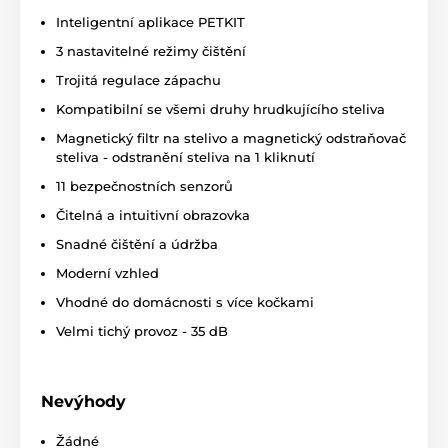
odstraní nepříjemné pachy, které jsou často
problémem vaší domácností. Chytrá toaleta PURAMAX
Inteligentní aplikace PETKIT
2 má 3 alternativní režimy čištění:
režim
3 nastavitelné režimy čištění
automatického čištění
,
režim plánovaného čištění
a
režim ručního čištění
. Prostřednictvím aplikace
Trojitá regulace zápachu
můžete zařízení nastavit na režim plánovaného nebo
Kompatibilní se všemi druhy hrudkujícího steliva
automatického čištění a toaleta automaticky odstraní
odpad, jakmile vaše kočka opustí toaletu. Chcete-li
Magnetický filtr na stelivo a magnetický odstraňovač
aktivovat režim ručního čištění, jednoduše klepněte
steliva - odstranění steliva na 1 kliknutí
na tlačítko "Vyčistit (Clean)" prostřednictvím aplikace
11 bezpečnostních senzorů
PETKIT nebo stiskněte tlačítko přímo na toaletě a
vyčistěte kočičí stelivo.
Čitelná a intuitivní obrazovka
Snadné čištění a údržba
Moderní vzhled
Vhodné do domácnosti s více kočkami
Velmi tichý provoz - 35 dB
Nevýhody
Žádné