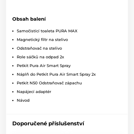
Obsah balení
Samočistící toaleta PURA MAX
Magnetický filtr na stelivo
Odstraňovač na stelivo
Trojitá regulace zápachu
Role sáčků na odpad 2x
Petkit Pura Air Smart Spray
Váš domov bude vždy dokonale čistý a voňavý díky
trojité regulací zápachu
skrze
sprejový čistič
Náplň do Petkit Pura Air Smart Spray 2x
vzduchu
,
eliminátor zápachu
a dokonale
uzavřený
Petkit N50 Odstraňovač zápachu
odpadkový koš
.
Těsně uzavřená nádoba na odpad
nedovolí uniknout sebemenšímu zápachu.
Odpad je
Napájecí adaptér
odvážen do omyvatelného a utěsněného kontejneru,
který zabraňuje vzniku nepříjemných pachů. Savá
Návod
podložka uvnitř válce toalety pojme až
2 litry
tekutiny
, takže toaleta zůstává stále čistá a suchá.
Nemusíte se bát protečení ani v případě, že vaše
Doporučené příslušenství
kočička ráda vykonává potřebu na krajích toalety.