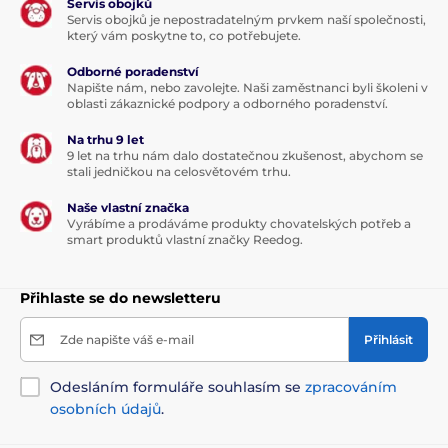
Servis obojků
Servis obojků je nepostradatelným prvkem naší společnosti,
který vám poskytne to, co potřebujete.
Odborné poradenství
Napište nám, nebo zavolejte. Naši zaměstnanci byli školeni v
oblasti zákaznické podpory a odborného poradenství.
Na trhu 9 let
9 let na trhu nám dalo dostatečnou zkušenost, abychom se
stali jedničkou na celosvětovém trhu.
Naše vlastní značka
Vyrábíme a prodáváme produkty chovatelských potřeb a
smart produktů vlastní značky Reedog.
Přihlaste se do newsletteru
Zde napište váš e-mail
Přihlásit
Na veškeré toalety z našeho sortimentu z
hygienických důvodů NEPLATÍ 30-ti denní lhůta na
Odesláním formuláře souhlasím se
zpracováním
vyzkoušení!
osobních údajů
.
Rozměry: 620*538*552 mm