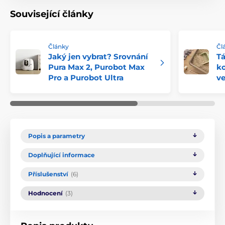
Související články
Články
Čl
Jaký jen vybrat? Srovnání
Tá
Pura Max 2, Purobot Max
k
Pro a Purobot Ultra
ve
Popis a parametry
Doplňující informace
Příslušenství
(6)
Hodnocení
(3)