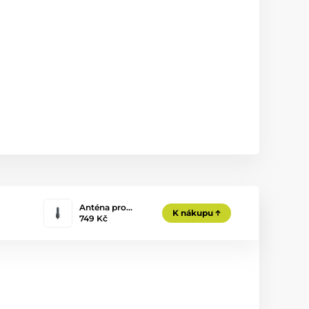
Anténa pro…
K nákupu
749 Kč