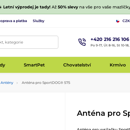
☀️
Letní výprodej je tady!
Až
50% slevy
na vše pro vaše mazlíčky
oprava a platba
Služby
CZK
+420 216 216 106
t, kategorie
Po 9-17, Út 8-16, St 10-18
udy
SmartPet
Chovatelství
Krmivo
Antény
Anténa pro SportDOG® 575
Anténa pro 
Anténa pro vysílačku Spor