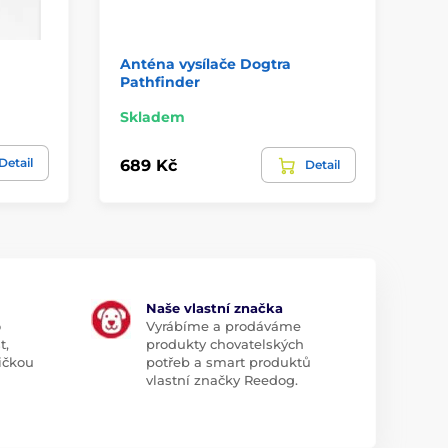
Anténa vysílače Dogtra
An
Pathfinder
16
Skladem
Sk
Detail
689 Kč
48
Detail
Naše vlastní značka
o
Vyrábíme a prodáváme
t,
produkty chovatelských
ičkou
potřeb a smart produktů
vlastní značky Reedog.