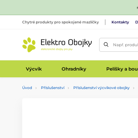
Chytré produkty pro spokojené mazlíčky
Kontakty
D
Např. produk
Výcvik
Ohradníky
Pelíšky a bo
Úvod
Příslušenství
Příslušenství výcvikové obojky