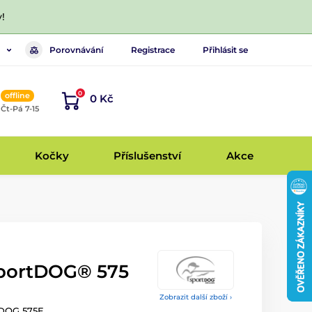
!
Porovnávání
Registrace
Přihlásit se
0
offline
0 Kč
, Čt-Pá 7-15
Kočky
Příslušenství
Akce
SportDOG® 575
Zobrazit další zboží ›
tDOG 575E.