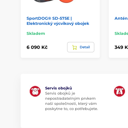
SportDOG® SD-575E |
Antén
Elektronický výcvikový obojek
Skladem
Sklad
6 090 Kč
349 K
Detail
Servis obojků
Servis obojků je
nepostradatelným prvkem
naší společnosti, který vám
poskytne to, co potřebujete.