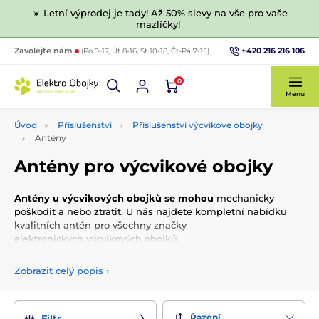
☀️ Letní výprodej je tady! Až 50% slevy na vše pro vaše
mazlíčky!
+420 216 216 106
Zavolejte nám
(Po 9-17, Út 8-16, St 10-18, Čt-Pá 7-15)
0
Menu
Úvod
Příslušenství
Příslušenství výcvikové obojky
Antény
Antény pro výcvikové obojky
Antény u výcvikových obojků se mohou
mechanicky
poškodit a nebo ztratit. U nás najdete kompletní nabídku
kvalitních antén pro všechny značky
elektronických výcvikových obojků.
Zobrazit celý popis
›
Řazení
Filtr