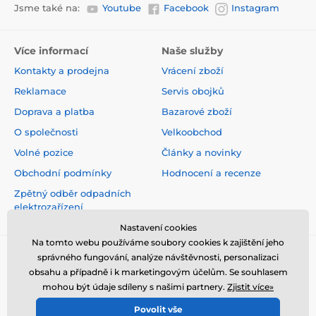
Jsme také na:
Youtube
Facebook
Instagram
Více informací
Naše služby
Kontakty a prodejna
Vrácení zboží
Reklamace
Servis obojků
Doprava a platba
Bazarové zboží
O společnosti
Velkoobchod
Volné pozice
Články a novinky
Obchodní podmínky
Hodnocení a recenze
Zpětný odběr odpadních
elektrozařízení
Nastavení cookies
Na tomto webu používáme soubory cookies k zajištění jeho
správného fungování, analýze návštěvnosti, personalizaci
obsahu a případně i k marketingovým účelům. Se souhlasem
mohou být údaje sdíleny s našimi partnery.
Zjistit více»
Povolit vše
© 2026 www.elektro-obojky.cz ⦁ E-shop vytvořila
SIMPLIA.cz