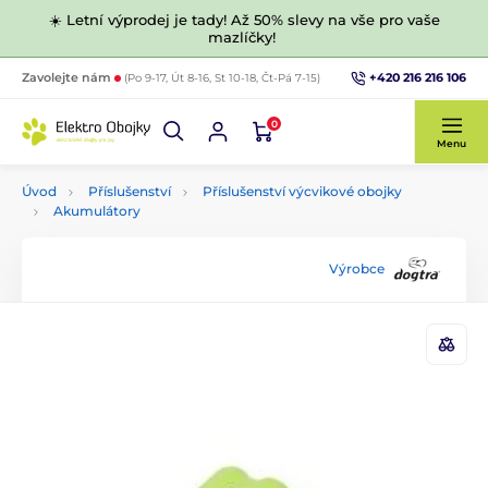
☀️ Letní výprodej je tady! Až 50% slevy na vše pro vaše
mazlíčky!
+420 216 216 106
Zavolejte nám
(Po 9-17, Út 8-16, St 10-18, Čt-Pá 7-15)
0
Menu
Úvod
Příslušenství
Příslušenství výcvikové obojky
Akumulátory
Výrobce