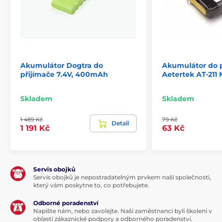
Příslušenství výcvikové obojky
Akumulátory
Akumulátor Dogtra do
Akumulátor do p
přijímače 7.4V, 400mAh
Aetertek AT-211 
Skladem
Skladem
1 489 Kč
79 Kč
Detail
1 191 Kč
63 Kč
Servis obojků
Servis obojků je nepostradatelným prvkem naší společnosti,
který vám poskytne to, co potřebujete.
Odborné poradenství
Napište nám, nebo zavolejte. Naši zaměstnanci byli školeni v
oblasti zákaznické podpory a odborného poradenství.