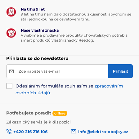
Na trhu 9 let
9 let na trhu nám dalo dostatečnou zkušenost, abychom se
stali jedničkou na celosvětovém trhu.
Naše vlastní značka
Vyrábíme a prodáváme produkty chovatelských potřeb a
smart produktů vlastní značky Reedog.
Přihlaste se do newsletteru
Zde napište váš e-mail
Přihlásit
Odesláním formuláře souhlasím se
zpracováním
osobních údajů
.
Potřebujete poradit
offline
Zákaznický servis je k dispozici
+420 216 216 106
info@elektro-obojky.cz