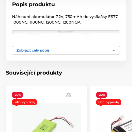
Popis produktu
Náhradní akumulátor 7.2V, 750mAh do vysílačky ES77,
1000NC, 1100NC, 1200NC, 1200NCP.
Zobrazit celý popis
Související produkty
Technické specifikace se mohou změnit bez
-20%
-20%
výslovného upozornění. Obrázky mají pouze
Letní výprodej
Letní výprodej
ilustrativní charakter.
Produkt je zařazen v kategoriích