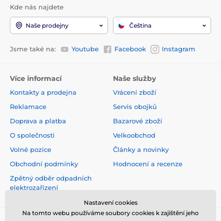
Kde nás najdete
Naše prodejny
Čeština
Jsme také na:
Youtube
Facebook
Instagram
Více informací
Naše služby
Kontakty a prodejna
Vrácení zboží
Reklamace
Servis obojků
Doprava a platba
Bazarové zboží
O společnosti
Velkoobchod
Volné pozice
Články a novinky
Obchodní podmínky
Hodnocení a recenze
Zpětný odběr odpadních
elektrozařízení
Nastavení cookies
Na tomto webu používáme soubory cookies k zajištění jeho