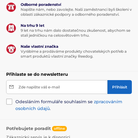
Odborné poradenství
Napište nám, nebo zavolejte. Naši zaměstnanci byli školeni v
oblasti zákaznické podpory a odborného poradenství.
Na trhu 9 let
9 let na trhu nám dalo dostatečnou zkušenost, abychom se
stali jedničkou na celosvětovém trhu.
Naše vlastní značka
Vyrábíme a prodáváme produkty chovatelských potřeb a
smart produktů vlastní značky Reedog.
Přihlaste se do newsletteru
Zde napište váš e-mail
Přihlásit
Odesláním formuláře souhlasím se
zpracováním
osobních údajů
.
Potřebujete poradit
offline
Zákaznický servis je k dispozici