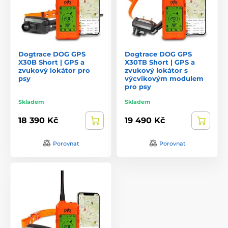
metrů.
Lze sledovat víc psů najednou?
Přikoupením dalších sledovacích obojků je možné použít
vysílač bez omezení funkcí pro sledování a výcvik více psů
Dogtrace DOG GPS
Dogtrace DOG GPS
najednou.
X30B Short | GPS a
X30TB Short | GPS a
zvukový lokátor pro
zvukový lokátor s
psy
výcvikovým modulem
Platí se za sledování nějaké poplatky?
pro psy
Používání sledovacích obojkú s využitím technologie GPS
Skladem
Skladem
je spoplatněno jen u GPS obojků, které používají GSM síť.
Jedná se především o profesionální GPS obojky.
18 390 Kč
19 490 Kč
Je ovládání obojků složité?
Porovnat
Porovnat
Ovládání GPS obojků je snadné a intuitivní. K obojku
pochopitelně dostanete uživatelský návod. Současně jsme
připraveni vám s používáním elektronických obojků
pomoci.