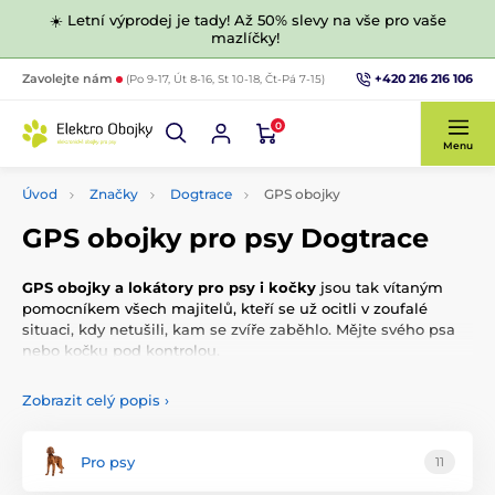
☀️ Letní výprodej je tady! Až 50% slevy na vše pro vaše
mazlíčky!
+420 216 216 106
Zavolejte nám
(Po 9-17, Út 8-16, St 10-18, Čt-Pá 7-15)
0
Menu
Úvod
Značky
Dogtrace
GPS obojky
GPS obojky pro psy Dogtrace
GPS obojky a lokátory pro psy i kočky
jsou tak vítaným
pomocníkem všech majitelů, kteří se už ocitli v zoufalé
situaci, kdy netušili, kam se zvíře zaběhlo. Mějte svého psa
nebo kočku pod kontrolou.
Co jsou to sledovací obojky?
Zobrazit celý popis
›
Sledovací obojky, resp. lokátory pro psy a kočky využívají
technologii GPS.
Jejím prostřednictvím dostává chovatel
Pro psy
11
přesnou informaci o
aktuální poloze zvířete
. Monitoring psa