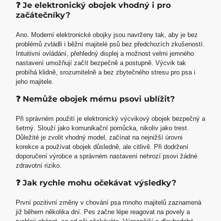
❓ Je elektronický obojek vhodný i pro
začátečníky?
Ano. Moderní elektronické obojky jsou navrženy tak, aby je bez
problémů zvládli i běžní majitelé psů bez předchozích zkušeností.
Intuitivní ovládání, přehledný displej a možnost velmi jemného
nastavení umožňují začít bezpečně a postupně. Výcvik tak
probíhá klidně, srozumitelně a bez zbytečného stresu pro psa i
jeho majitele.
❓ Nemůže obojek mému psovi ublížit?
Při správném použití je elektronický výcvikový obojek bezpečný a
šetrný. Slouží jako komunikační pomůcka, nikoliv jako trest.
Důležité je zvolit vhodný model, začínat na nejnižší úrovni
korekce a používat obojek důsledně, ale citlivě. Při dodržení
doporučení výrobce a správném nastavení nehrozí psovi žádné
zdravotní riziko.
❓ Jak rychle mohu očekávat výsledky?
První pozitivní změny v chování psa mnoho majitelů zaznamená
již během několika dní. Pes začne lépe reagovat na povely a