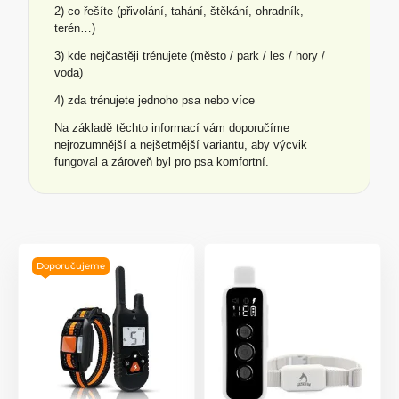
2) co řešíte (přivolání, tahání, štěkání, ohradník,
terén…)
3) kde nejčastěji trénujete (město / park / les / hory /
voda)
4) zda trénujete jednoho psa nebo více
Na základě těchto informací vám doporučíme
nejrozumnější a nejšetrnější variantu, aby výcvik
fungoval a zároveň byl pro psa komfortní.
Doporučujeme