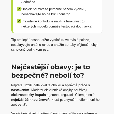
/ odměna
✓
Obojek používejte primárně během výcviku,
nenechávejte ho na krku nonstop
✓
Pravidelně kontrolujte nabití a funkčnost (u
některých modelů pomůže testovací doutnavka)
Tip pro lepší dosah: držte vysílačku ve svislé poloze,
nezakrývejte anténu rukou a snažte se, aby přijímač nebyl
schovaný pod krkem psa.
Nejčastější obavy: je to
bezpečné? nebolí to?
Největší rozdíl dělá kvalita obojku a
správná práce s
nastavením
. Moderní elektronické obojky používají
elektrostatický impuls
s jemnou regulací. Cílem je najít
nejnižší účinnou úroveň
, která psa vyruší – cílem není ho
„potrestat“.
Ve většině běžných případů navíc vystačíte se
zvukem a