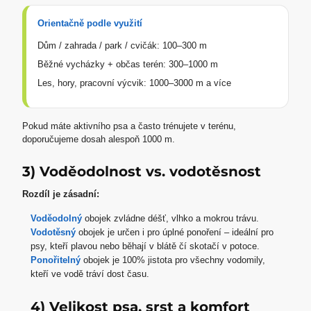
Orientačně podle využití
Dům / zahrada / park / cvičák: 100–300 m
Běžné vycházky + občas terén: 300–1000 m
Les, hory, pracovní výcvik: 1000–3000 m a více
Pokud máte aktivního psa a často trénujete v terénu,
doporučujeme dosah alespoň 1000 m.
3) Voděodolnost vs. vodotěsnost
Rozdíl je zásadní:
Voděodolný
obojek zvládne déšť, vlhko a mokrou trávu.
Vodotěsný
obojek je určen i pro úplné ponoření – ideální pro
psy, kteří plavou nebo běhají v blátě čí skotačí v potoce.
Ponořitelný
obojek je 100% jistota pro všechny vodomily,
kteří ve vodě tráví dost času.
4) Velikost psa, srst a komfort