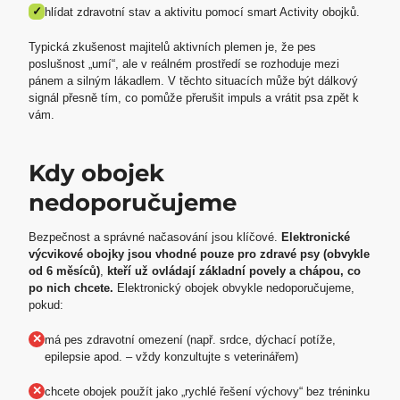
✓
hlídat zdravotní stav a aktivitu pomocí smart Activity obojků.
Typická zkušenost majitelů aktivních plemen je, že pes
poslušnost „umí“, ale v reálném prostředí se rozhoduje mezi
pánem a silným lákadlem. V těchto situacích může být dálkový
signál přesně tím, co pomůže přerušit impuls a vrátit psa zpět k
vám.
Kdy obojek
nedoporučujeme
Bezpečnost a správné načasování jsou klíčové.
Elektronické
výcvikové obojky jsou vhodné pouze pro zdravé psy (obvykle
od 6 měsíců)
,
kteří už ovládají základní povely a chápou, co
po nich chcete.
Elektronický obojek obvykle nedoporučujeme,
pokud:
✕
má pes zdravotní omezení (např. srdce, dýchací potíže,
epilepsie apod. – vždy konzultujte s veterinářem)
✕
chcete obojek použít jako „rychlé řešení výchovy“ bez tréninku