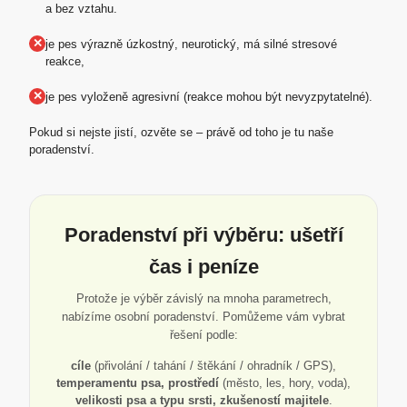
a bez vztahu.
✕
je pes výrazně úzkostný, neurotický, má silné stresové
reakce,
✕
je pes vyloženě agresivní (reakce mohou být nevyzpytatelné).
Pokud si nejste jistí, ozvěte se – právě od toho je tu naše
poradenství.
Poradenství při výběru: ušetří
čas i peníze
Protože je výběr závislý na mnoha parametrech,
nabízíme osobní poradenství. Pomůžeme vám vybrat
řešení podle:
cíle
(přivolání / tahání / štěkání / ohradník / GPS),
temperamentu psa, prostředí
(město, les, hory, voda),
velikosti psa a typu srsti, zkušeností majitele
.