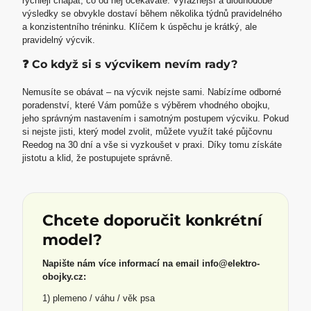
rychleji chápat, co od něj očekáváte. Výraznější a dlouhodobé
výsledky se obvykle dostaví během několika týdnů pravidelného
a konzistentního tréninku. Klíčem k úspěchu je krátký, ale
pravidelný výcvik.
❓ Co když si s výcvikem nevím rady?
Nemusíte se obávat – na výcvik nejste sami. Nabízíme odborné
poradenství, které Vám pomůže s výběrem vhodného obojku,
jeho správným nastavením i samotným postupem výcviku. Pokud
si nejste jisti, který model zvolit, můžete využít také půjčovnu
Reedog na 30 dní a vše si vyzkoušet v praxi. Díky tomu získáte
jistotu a klid, že postupujete správně.
Chcete doporučit konkrétní
model?
Napište nám více informací na email info@elektro-
obojky.cz:
1) plemeno / váhu / věk psa