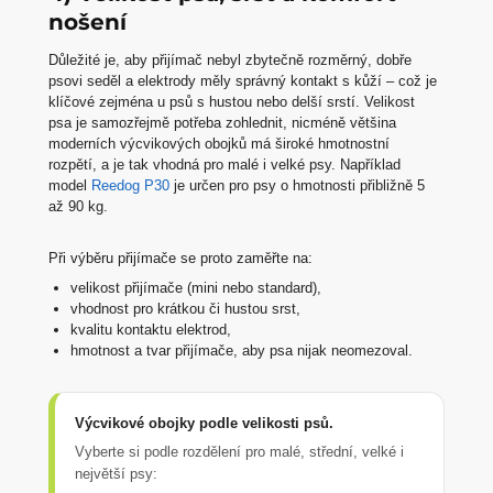
nošení
Důležité je, aby přijímač nebyl zbytečně rozměrný, dobře
psovi seděl a elektrody měly správný kontakt s kůží – což je
klíčové zejména u psů s hustou nebo delší srstí. Velikost
psa je samozřejmě potřeba zohlednit, nicméně většina
moderních výcvikových obojků má široké hmotnostní
rozpětí, a je tak vhodná pro malé i velké psy. Například
model
Reedog P30
je určen pro psy o hmotnosti přibližně 5
až 90 kg.
Při výběru přijímače se proto zaměřte na:
velikost přijímače (mini nebo standard),
vhodnost pro krátkou či hustou srst,
kvalitu kontaktu elektrod,
hmotnost a tvar přijímače, aby psa nijak neomezoval.
Výcvikové obojky podle velikosti psů.
Vyberte si podle rozdělení pro malé, střední, velké i
největší psy: