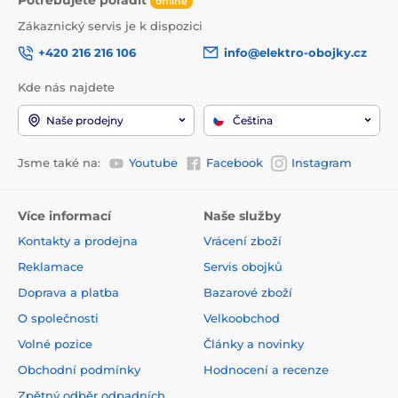
offline
Zákaznický servis je k dispozici
+420 216 216 106
info@elektro-obojky.cz
Kde nás najdete
Naše prodejny
Čeština
Jsme také na:
Youtube
Facebook
Instagram
Více informací
Naše služby
Kontakty a prodejna
Vrácení zboží
Reklamace
Servis obojků
Doprava a platba
Bazarové zboží
O společnosti
Velkoobchod
Volné pozice
Články a novinky
Obchodní podmínky
Hodnocení a recenze
Zpětný odběr odpadních