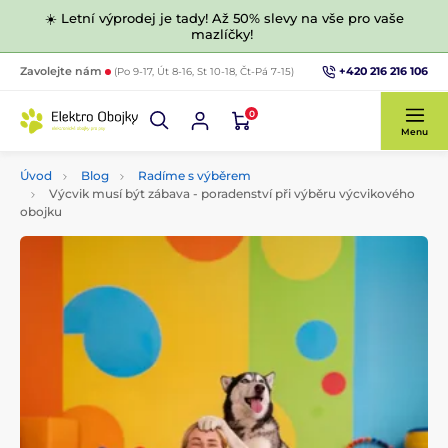
☀️ Letní výprodej je tady! Až 50% slevy na vše pro vaše
mazlíčky!
+420 216 216 106
Zavolejte nám
(Po 9-17, Út 8-16, St 10-18, Čt-Pá 7-15)
0
Menu
Úvod
Blog
Radíme s výběrem
Výcvik musí být zábava - poradenství při výběru výcvikového
obojku