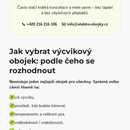
Často stačí krátká konzultace a máte jasno – bez tápání
a bez zbytečných přeplatků.
📞 +420 216 216 106 ✉️ info@elektro-obojky.cz
Jak vybrat výcvikový
obojek: podle čeho se
rozhodnout
Neexistuje jeden nejlepší obojek pro všechny. Správná volba
závisí hlavně na:
✓
cíli výcviku,
✓
prostředí, kde budete trénovat,
✓
temperamentu a velikosti psa,
✓
voděodolnosti / vodotěsnosti,