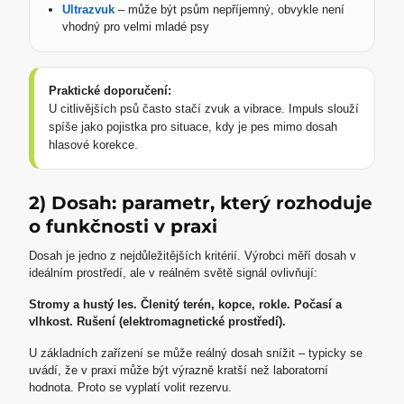
Ultrazvuk
– může být psům nepříjemný, obvykle není
vhodný pro velmi mladé psy
Praktické doporučení:
U citlivějších psů často stačí zvuk a vibrace. Impuls slouží
spíše jako pojistka pro situace, kdy je pes mimo dosah
hlasové korekce.
2) Dosah: parametr, který rozhoduje
o funkčnosti v praxi
Dosah je jedno z nejdůležitějších kritérií.
Výrobci měří dosah v
ideálním prostředí, ale v reálném světě signál ovlivňují:
Stromy a hustý les. Členitý terén, kopce, rokle. Počasí a
vlhkost. Rušení (elektromagnetické prostředí).
U základních zařízení se může reálný dosah snížit – typicky se
uvádí, že v praxi může být výrazně kratší než laboratorní
hodnota. Proto se vyplatí volit rezervu.