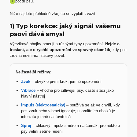
✓
počtu psů.
Níže najdete přehledně vše, co se vyplatí zvážit.
1) Typ korekce: jaký signál vašemu
psovi dává smysl
Výcvikové obojky pracují s různými typy upozornění.
Nejde o
trestání, ale o rychlé upozornění ve správný okamžik
, kdy pes
zrovna nevnímá hlasový povel.
Nejčastější režimy:
Zvuk
– obvykle první krok, jemné upozornění
Vibrace
– vhodná pro citlivější psy, často stačí jako
hlavní nástroj
Impuls (elektrostatický)
– používá se až ve chvíli, kdy
pes zvuk nebo vibraci ignoruje; u kvalitních obojků je
intenzita jemně nastavitelná
Sprej
– chladivý impulz směrem na čumák, pro některé
psy velmi šetrné řešení