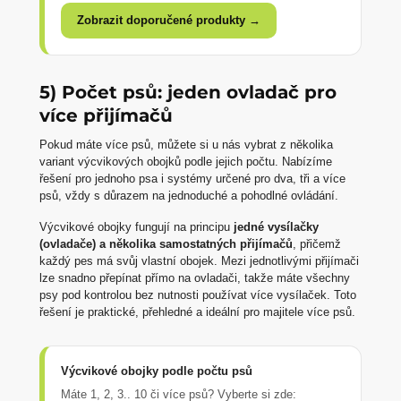
Zobrazit doporučené produkty →
5) Počet psů: jeden ovladač pro
více přijímačů
Pokud máte více psů, můžete si u nás vybrat z několika
variant výcvikových obojků podle jejich počtu. Nabízíme
řešení pro jednoho psa i systémy určené pro dva, tři a více
psů, vždy s důrazem na jednoduché a pohodlné ovládání.
Výcvikové obojky fungují na principu
jedné vysílačky
(ovladače) a několika samostatných přijímačů
, přičemž
každý pes má svůj vlastní obojek. Mezi jednotlivými přijímači
lze snadno přepínat přímo na ovladači, takže máte všechny
psy pod kontrolou bez nutnosti používat více vysílaček. Toto
řešení je praktické, přehledné a ideální pro majitele více psů.
Výcvikové obojky podle počtu psů
Máte 1, 2, 3.. 10 či více psů? Vyberte si zde: