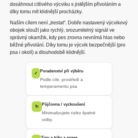
dosáhnout citlivého výcviku s jistějším přivoláním a
díky tomu mít klidnější procházky.
Naším cílem není „trestat“. Dobře nastavený výcvikový
obojek slouží jako rychlý, srozumitelný signál ve
správný okamžik, kdy pes zrovna nevnímá hlas nebo
běžné přivolání. Díky tomu je výcvik bezpečnější (pro
psa i okolí) a dlouhodobě klidnější.
Poradenství při výběru
✓
Podle cíle, prostředí a
temperamentu psa.
Půjčovna / vyzkoušení
↻
Minimalizujete riziko špatné
volby.
Tipy a triky z praxe