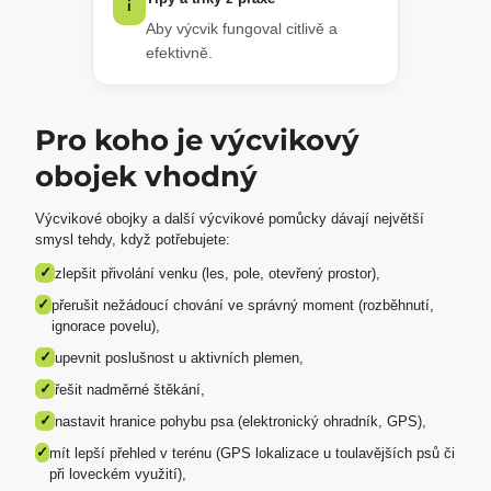
i
Aby výcvik fungoval citlivě a
efektivně.
Pro koho je výcvikový
obojek vhodný
Výcvikové obojky a další výcvikové pomůcky dávají největší
smysl tehdy, když potřebujete:
✓
zlepšit přivolání venku (les, pole, otevřený prostor),
✓
přerušit nežádoucí chování ve správný moment (rozběhnutí,
ignorace povelu),
✓
upevnit poslušnost u aktivních plemen,
✓
řešit nadměrné štěkání,
✓
nastavit hranice pohybu psa (elektronický ohradník, GPS),
✓
mít lepší přehled v terénu (GPS lokalizace u toulavějších psů či
při loveckém využití),