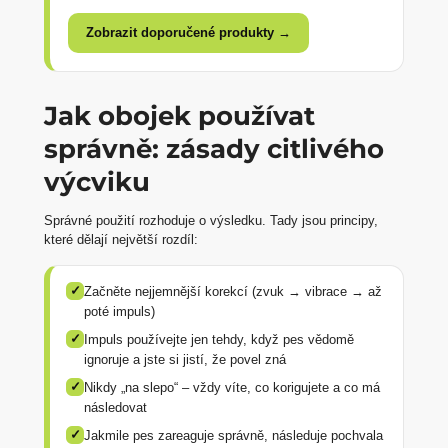
Zobrazit doporučené produkty →
Jak obojek používat
správně: zásady citlivého
výcviku
Správné použití rozhoduje o výsledku. Tady jsou principy,
které dělají největší rozdíl:
✓
Začněte nejjemnější korekcí (zvuk → vibrace → až
poté impuls)
✓
Impuls používejte jen tehdy, když pes vědomě
ignoruje a jste si jistí, že povel zná
✓
Nikdy „na slepo“ – vždy víte, co korigujete a co má
následovat
✓
Jakmile pes zareaguje správně, následuje pochvala