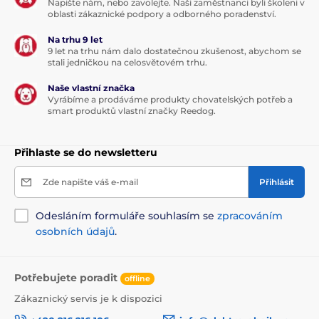
Napište nám, nebo zavolejte. Naši zaměstnanci byli školeni v
oblasti zákaznické podpory a odborného poradenství.
Na trhu 9 let
9 let na trhu nám dalo dostatečnou zkušenost, abychom se
stali jedničkou na celosvětovém trhu.
Naše vlastní značka
Vyrábíme a prodáváme produkty chovatelských potřeb a
smart produktů vlastní značky Reedog.
Přihlaste se do newsletteru
Zde napište váš e-mail
Přihlásit
Odesláním formuláře souhlasím se
zpracováním
osobních údajů
.
Potřebujete poradit
offline
Zákaznický servis je k dispozici