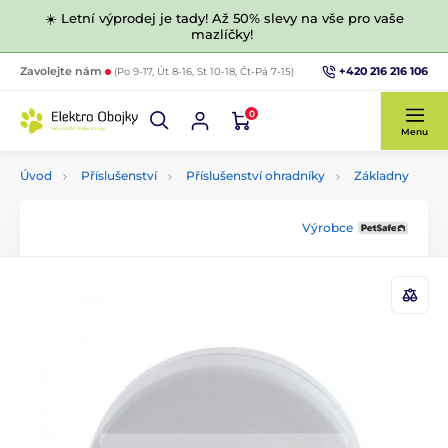
☀️ Letní výprodej je tady! Až 50% slevy na vše pro vaše
mazlíčky!
+420 216 216 106
Zavolejte nám
(Po 9-17, Út 8-16, St 10-18, Čt-Pá 7-15)
0
Menu
Úvod
Příslušenství
Příslušenství ohradníky
Základny
Výrobce