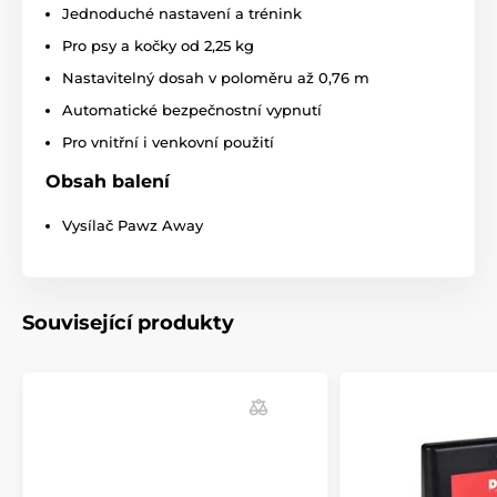
ilustrativní charakter.
Jednoduché nastavení a trénink
Pro psy a kočky od 2,25 kg
Nastavitelný dosah v poloměru až 0,76 m
Produkt je zařazen v kategoriích
Automatické bezpečnostní vypnutí
Příslušenství ohradníky
Základny
Pro vnitřní i venkovní použití
Doplňky
Obsah balení
Vysílač Pawz Away
Související produkty