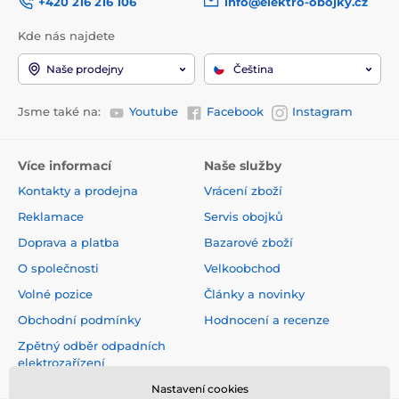
+420 216 216 106
info@elektro-obojky.cz
Kde nás najdete
Naše prodejny
Čeština
Jsme také na:
Youtube
Facebook
Instagram
Více informací
Naše služby
Kontakty a prodejna
Vrácení zboží
Reklamace
Servis obojků
Doprava a platba
Bazarové zboží
O společnosti
Velkoobchod
Volné pozice
Články a novinky
Obchodní podmínky
Hodnocení a recenze
Zpětný odběr odpadních
elektrozařízení
Nastavení cookies