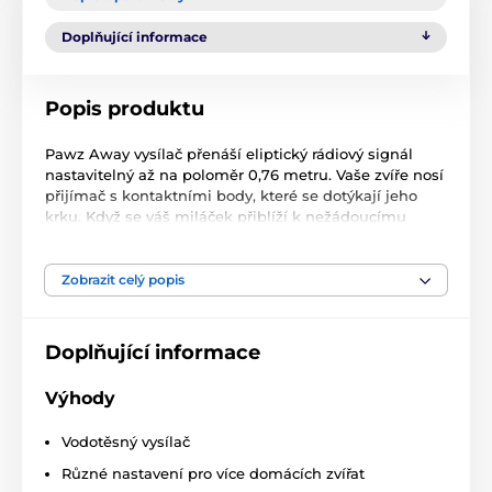
Doplňující informace
Popis produktu
Pawz Away vysílač přenáší eliptický rádiový signál
nastavitelný až na poloměr 0,76 metru. Vaše zvíře nosí
přijímač s kontaktními body, které se dotýkají jeho
krku. Když se váš miláček přiblíží k nežádoucímu
místu, uslyší sérii pípnutí z přijímače a pocítí
bezpečnou, progresivní statickou stimulaci. Stimulace
je progresivní a je určena k překvapení zvířete a ne k
Zobrazit celý popis
jeho potrestání. Statická stimulace získá pozornost
vašeho domácího mazlíčka, ale neublíží mu. Váš
miláček se rychle naučí vyhnout se místům
Doplňující informace
(vysílačům), které jste vytvořili. Máte-li více než jedno
domácí zvíře, můžete si dokoupit další obojky. Do
Výhody
systému může být přidán neomezený počet domácích
zvířat.
Vodotěsný vysílač
Technické specifikace se mohou změnit bez
Různé nastavení pro více domácích zvířat
výslovného upozornění. Obrázky mají pouze