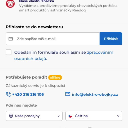
Naše vlastní značka
Vyrábíme a prodáváme produkty chovatelských potřeb a
smart produktů vlastní značky Reedog.
Přihlaste se do newsletteru
Zde napište váš e-mail
Přihlásit
Odesláním formuláře souhlasím se
zpracováním
osobních údajů
.
Potřebujete poradit
offline
Zákaznický servis je k dispozici
+420 216 216 106
info@elektro-obojky.cz
Kde nás najdete
Naše prodejny
Čeština