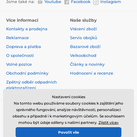
Jsme také na:
Youtube
Facebook
Instagram
Více informací
Naše služby
Kontakty a prodejna
Vrácení zboží
Reklamace
Servis obojků
Doprava a platba
Bazarové zboží
O společnosti
Velkoobchod
Volné pozice
Články a novinky
Obchodní podmínky
Hodnocení a recenze
Zpětný odběr odpadních
elektrozařízení
Nastavení cookies
Na tomto webu používáme soubory cookies k zajištění jeho
správného fungování, analýze návštěvnosti, personalizaci
obsahu a případně i k marketingovým účelům. Se souhlasem
mohou být údaje sdíleny s našimi partnery.
Zjistit více»
Povolit vše
© 2026 www.elektro-obojky.cz ⦁ E-shop vytvořila
SIMPLIA.cz