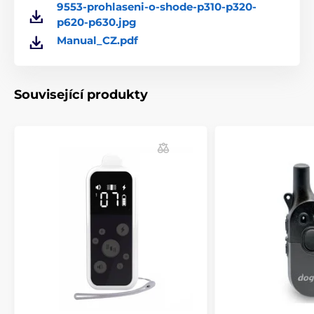
9553-prohlaseni-o-shode-p310-p320-
p620-p630.jpg
Produkt je zařazen v kategoriích
Manual_CZ.pdf
Příslušenství výcvikové obojky
Vysílačky
Vysílačky pro obojky PatPet
Související produkty