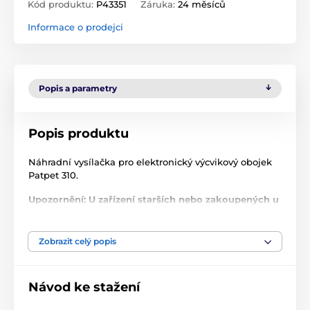
Kód produktu:
P43351
Záruka:
24 měsíců
Informace o prodejci
Popis a parametry
Popis produktu
Náhradní vysílačka pro elektronický výcvikový obojek
Patpet 310.
Upozornění: U zařízení starších nebo zakoupených u
jiného prodejce, může dojít k problému s párováním
zařízení, z důvodu rozdílných frekvencí! Frekvenci
nelze přenastavit.
Zobrazit celý popis
Technické specifikace se mohou změnit bez
výslovného upozornění. Obrázky mají pouze
Návod ke stažení
ilustrativní charakter.