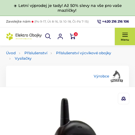
☀️ Letní výprodej je tady! Až 50% slevy na vše pro vaše
mazlíčky!
+420 216 216 106
Zavolejte nám
(Po 9-17, Út 8-16, St 10-18, Čt-Pá 7-15)
0
Menu
Úvod
Příslušenství
Příslušenství výcvikové obojky
Vysílačky
Výrobce