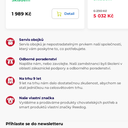
Skladem
6 290 Kč
1 989 Kč
Detail
5 032 Kč
Servis obojků
Servis obojků je nepostradatelným prvkem naší společnosti,
který vám poskytne to, co potřebujete.
Odborné poradenství
Napište nám, nebo zavolejte. Naši zaměstnanci byli školeni v
oblasti zákaznické podpory a odborného poradenství.
Na trhu 9 let
9 let na trhu nám dalo dostatečnou zkušenost, abychom se
stali jedničkou na celosvětovém trhu.
Naše vlastní značka
Vyrábíme a prodáváme produkty chovatelských potřeb a
smart produktů vlastní značky Reedog.
Přihlaste se do newsletteru