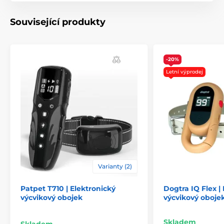
Související produkty
-20%
Letní výprodej
Varianty (2)
Patpet T710 | Elektronický
Dogtra IQ Flex |
výcvikový obojek
výcvikový oboje
Skladem