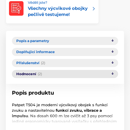
Věděli jste?
Všechny výcvikové obojky
pečlivě testujeme!
Popis a parametry
Doplňující informace
Příslušenství
(2)
Hodnocení
(2)
Popis produktu
Patpet T504 je moderní výcvikový obojek s funkcí
zvuku a nastavitelnou
funkcí zvuku, vibrace a
impulsu
. Na dosah 600 m lze cvičit až 3 psy pomocí
jediné ergonomicky tvarované vysílačky s přehledným
podsvíceným LCD displejem s přehlednými a dobře