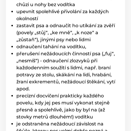
chůzi u nohy bez vodítka
upevnit spolehlivé přivolání za každých
okolností
zastavit psa a odnaučit ho utíkání za zvěří
(povely „stůj“, „ke mně“, „k noze“ a
„zůstaň“), jinými psy nebo lidmi
odnaučení tahání na vodítku,
přerušení nežádoucích činností psa („fuj“,
„nesmíš“) - odnaučení zlozvyků při
každodenním soužití s lidmi, např. braní
potravy ze stolu, skákání na lidi, hrabání,
žraní exkrementů, nežádoucí štěkání, vytí
apod.
precizní docvičení prakticky každého
povelu, kdy jej pes musí vykonat stejně
přesně a spolehlivě, jako by byl na (až
stovky metrů dlouhém!) vodítku
je odstraněna nežádoucí závislost na
šňůře, kterou pes velmi dobře pozná a