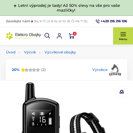
☀️ Letní výprodej je tady! Až 50% slevy na vše pro vaše
mazlíčky!
+420 216 216 106
Zavolejte nám
(Po 9-17, Út 8-16, St 10-18, Čt-Pá 7-15)
0
Menu
Úvod
Výcvik
Výcvikové obojky
20%
(2)
Výrobce