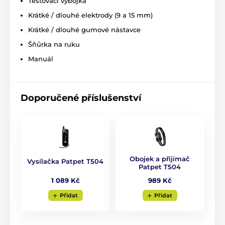
Testovací výbojka
g. Kovové kontaktní body 9 a 15 mm.
Krátké / dlouhé elektrody (9 a 15 mm)
Krátké / dlouhé gumové nástavce
Technické specifikace se mohou změnit bez
Šňůrka na ruku
výslovného upozornění. Obrázky mají pouze
Manuál
ilustrativní charakter.
Produkt je zařazen v kategoriích
Doporučené příslušenství
Výcvikové obojky
301 až 600 metrů
Elektrické
Vibrační
Zvukové
Voděodolné
Pro střední psy
Obojek a přijímač
Vysílačka Patpet T504
Patpet T504
Pro velké psy
Pro největší psy
1 089 Kč
989 Kč
Pro 3 - 9 psů
Přidat
Přidat