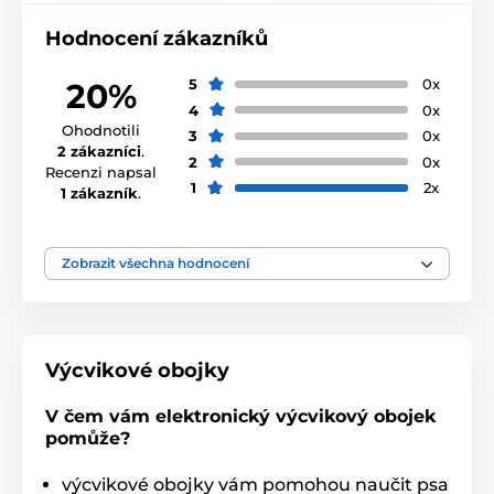
Hodnocení zákazníků
5
0x
20%
4
0x
Ohodnotili
3
0x
2 zákazníci
.
2
0x
Recenzi napsal
1
2x
1 zákazník
.
Zobrazit všechna hodnocení
Výcvikové obojky
V čem vám elektronický výcvikový obojek
pomůže?
výcvikové obojky vám pomohou naučit psa