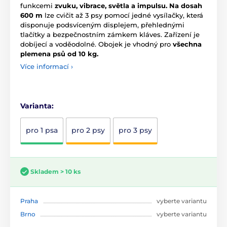
funkcemi
zvuku, vibrace, světla a impulsu.
Na dosah
600 m
lze cvičit až 3 psy pomocí jedné vysílačky, která
disponuje podsvíceným displejem, přehlednými
tlačítky a bezpečnostním zámkem kláves. Zařízení je
dobíjecí a voděodolné. Obojek je vhodný pro
všechna
plemena psů od 10 kg.
Více informací ›
Varianta:
pro 1 psa
pro 2 psy
pro 3 psy
Skladem > 10 ks
Praha
vyberte variantu
Brno
vyberte variantu