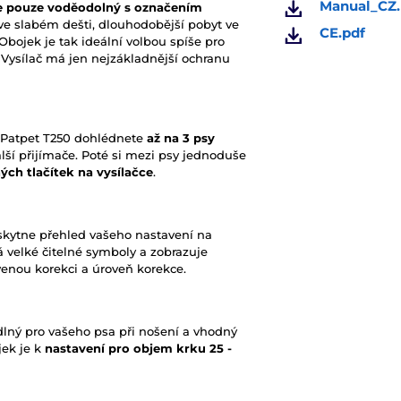
Manual_CZ.
je pouze voděodolný s označením
ve slabém dešti, dlouhodobější pobyt ve
CE.pdf
Obojek je tak ideální volbou spíše pro
ě. Vysílač má jen nejzákladnější ochranu
 Patpet T250 dohlédnete
až na 3 psy
ší přijímače. Poté si mezi psy jednoduše
ch tlačítek na vysílačce
.
skytne přehled vašeho nastavení na
á velké čitelné symboly a zobrazuje
avenou korekci a úroveň korekce.
dlný pro vašeho psa při nošení a vhodný
jek je k
nastavení pro objem krku 25 -