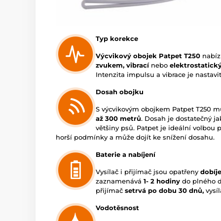
Typ korekce
Výcvikový obojek Patpet T250
nabíz
zvukem, vibrací
nebo
elektrostatic
Intenzita impulsu a vibrace je nastavi
Dosah obojku
S výcvikovým obojkem Patpet T250 m
až 300 metrů
. Dosah je dostatečný jak
většiny psů. Patpet je ideální volbou p
horší podmínky a může dojít ke snížení dosahu.
Baterie a nabíjení
Vysílač i přijímač jsou opatřeny
dobíj
zaznamenává
1- 2 hodiny
do plného d
přijímač
setrvá po dobu 30 dnů,
vysíl
Vodotěsnost