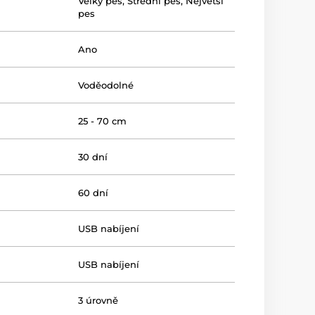
Velký pes
,
Střední pes
,
Největší
pes
Ano
Voděodolné
25 - 70 cm
30 dní
60 dní
USB nabíjení
USB nabíjení
3 úrovně