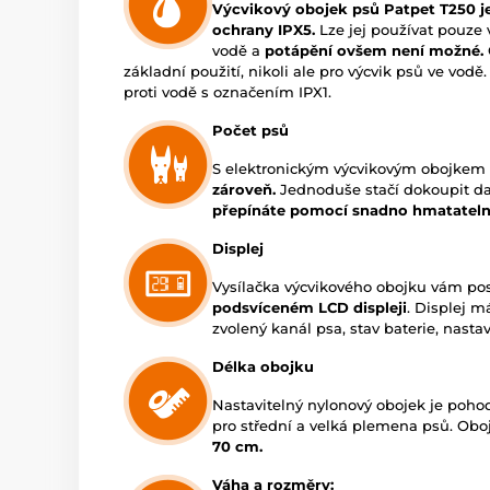
Výcvikový obojek psů Patpet T250 
ochrany IPX5.
Lze jej používat pouze 
vodě a
potápění ovšem není možné.
základní použití, nikoli ale pro výcvik psů ve vod
proti vodě s označením IPX1.
Počet psů
S elektronickým výcvikovým obojkem
zároveň.
Jednoduše stačí dokoupit dal
přepínáte pomocí snadno hmatatelný
Displej
Vysílačka výcvikového obojku vám po
podsvíceném LCD displeji
. Displej m
zvolený kanál psa, stav baterie, nast
Délka obojku
Nastavitelný nylonový obojek je poho
pro střední a velká plemena psů. Obo
70 cm.
Váha a rozměry: