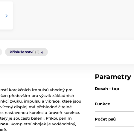
Příslušenství
(2)
Parametry
Dosah - top
kostí korekčních impulsů vhodný pro
určen především pro výcvik základních
unkcí zvuku, impulsu a vibrace, které jsou
Funkce
svícený displej má přehledné čitelné
ie, nastavenou korekci a úroveň korekce.
který je součástí balení. Přikoupením
Počet psů
dnou.
Kompletní obojek je voděodolný,
odě.