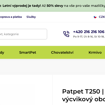
☀️
Letní výprodej je tady!
Až
50% slevy
na vše pro vaše mazlíčky
oprava a platba
Služby
CZK
+420 216 216 106
t, kategorie
Po 9-17, Út 8-16, St 10-18
udy
SmartPet
Chovatelství
Krmivo
Patpet T250 |
výcvikový ob