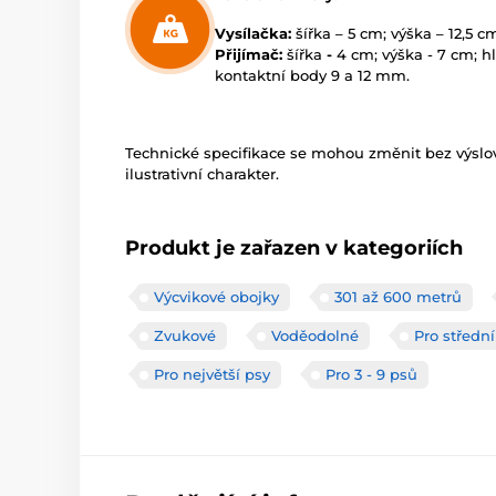
Vysílačka:
šířka – 5 cm; výška – 12,5 
Přijímač:
šířka
-
4 cm; výška - 7 cm; h
kontaktní body 9 a 12 mm.
Technické specifikace se mohou změnit bez výsl
ilustrativní charakter.
Produkt je zařazen v kategoriích
Výcvikové obojky
301 až 600 metrů
Zvukové
Voděodolné
Pro střední
Pro největší psy
Pro 3 - 9 psů