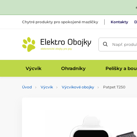
Chytré produkty pro spokojené mazlíčky
Kontakty
D
Např. produk
Výcvik
Ohradníky
Pelíšky a bo
Úvod
Výcvik
Výcvikové obojky
Patpet T250