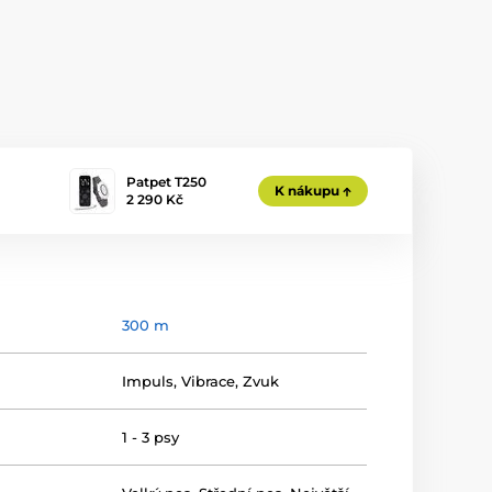
Patpet T250
K nákupu
2 290 Kč
300 m
Impuls
,
Vibrace
,
Zvuk
1 - 3 psy