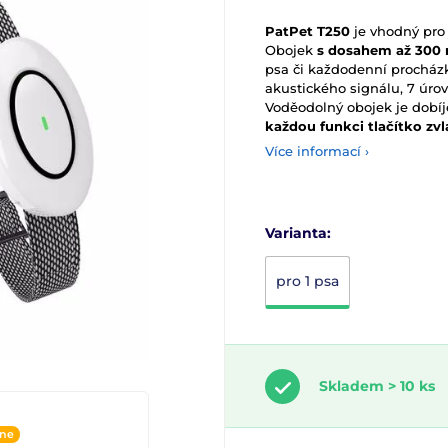
PatPet T250
je vhodný pro 
Obojek
s dosahem až 300
psa či každodenní procházk
akustického signálu, 7 úro
Voděodolný obojek je dobíj
každou funkci tlačítko zvl
Více informací ›
Varianta:
pro 1 psa
Skladem > 10 ks
ine