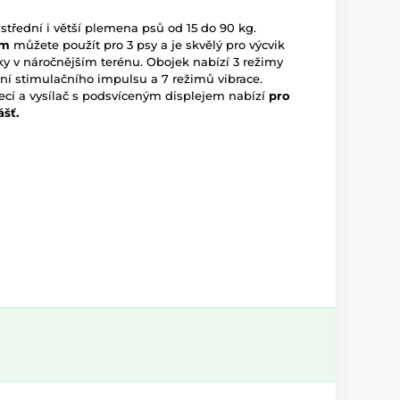
střední i větší plemena psů od 15 do 90 kg.
 m
můžete použít pro 3 psy a je skvělý pro výcvik
y v náročnějším terénu. Obojek nabízí 3 režimy
vní stimulačního impulsu a 7 režimů vibrace.
ecí a vysílač s podsvíceným displejem nabízí
pro
ášť.