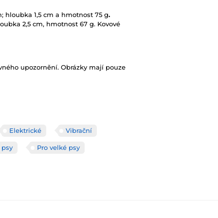
cm; hloubka 1,5 cm a hmotnost 75 g
.
loubka 2,5 cm, hmotnost 67 g. Kovové
ovného upozornění. Obrázky mají pouze
Elektrické
Vibrační
 psy
Pro velké psy