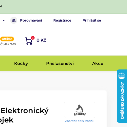
!
Porovnávání
Registrace
Přihlásit se
0
offline
0 Kč
, Čt-Pá 7-15
Kočky
Příslušenství
Akce
 Elektronický
ojek
Zobrazit další zboží ›