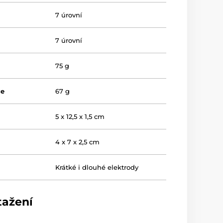
7 úrovní
7 úrovní
75 g
če
67 g
5 x 12,5 x 1,5 cm
4 x 7 x 2,5 cm
Krátké i dlouhé elektrody
tažení