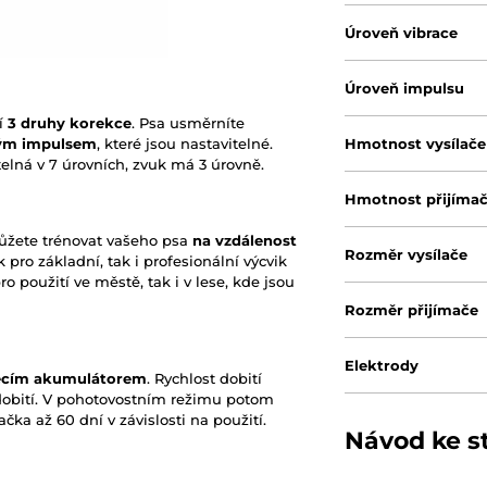
Úroveň vibrace
Úroveň impulsu
í
3 druhy korekce
. Psa usměrníte
kým impulsem
, které jsou nastavitelné.
Hmotnost vysílače
telná v 7 úrovních, zvuk má 3 úrovně.
Hmotnost přijíma
ůžete trénovat vašeho psa
na vzdálenost
Rozměr vysílače
 pro základní, tak i profesionální výcvik
ro použití ve městě, tak i v lese, kde jsou
Rozměr přijímače
Elektrody
ecím akumulátorem
. Rychlost dobití
obití. V pohotovostním režimu potom
ačka až 60 dní v závislosti na použití.
Návod ke s