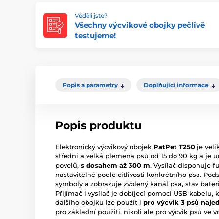
Věděli jste?
Všechny výcvikové obojky pečlivě
testujeme!
Popis a parametry
Doplňující informace
Popis produktu
Elektronický výcvikový obojek
PatPet T250
je veli
střední a velká plemena psů od 15 do 90 kg a je 
povelů,
s dosahem až 300 m
. Vysílač disponuje f
nastavitelné podle citlivosti konkrétního psa. Pod
symboly a zobrazuje zvolený kanál psa, stav bater
Přijímač i vysílač je dobíjecí pomocí USB kabelu, 
dalšího obojku lze použít i
pro výcvik 3 psů naje
pro základní použití, nikoli ale pro výcvik psů ve v