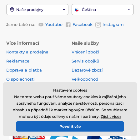
Naše prodejny
Čeština
Jsme také na:
Youtube
Facebook
Instagram
Více informací
Naše služby
Kontakty a prodejna
Vrácení zboží
Reklamace
Servis obojků
Doprava a platba
Bazarové zboží
O společnosti
Velkoobchod
Volné pozice
Články a novinky
Nastavení cookies
Na tomto webu používáme soubory cookies k zajištění jeho
Obchodní podmínky
Hodnocení a recenze
správného fungování, analýze návštěvnosti, personalizaci
Zpětný odběr odpadních
obsahu a případně i k marketingovým účelům. Se souhlasem
elektrozařízení
mohou být údaje sdíleny s našimi partnery.
Zjistit více»
Povolit vše