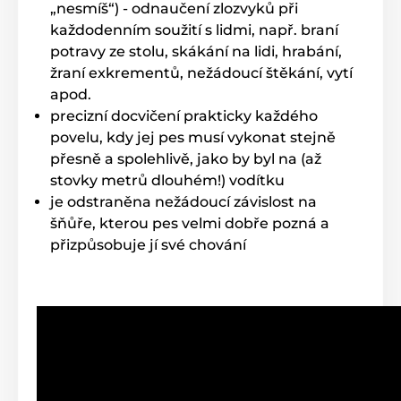
„nesmíš“) - odnaučení zlozvyků při
duální síťové nabíječky.
každodenním soužití s lidmi, např. braní
Vodotěsnost
potravy ze stolu, skákání na lidi, hrabání,
žraní exkrementů, nežádoucí štěkání, vytí
PG-300 je dodáván s
ponořitelným
apod.
přijímačem
až do 12,5m. Vysílač je
voděodolný, ovšem plovoucí, pro případ
precizní docvičení prakticky každého
upuštění do vody. Je tedy vhodný jak pro základní
povelu, kdy jej pes musí vykonat stejně
výcvik, tak pro výcvik loveckých či záchranářských psů.
přesně a spolehlivě, jako by byl na (až
Počet psů
stovky metrů dlouhém!) vodítku
je odstraněna nežádoucí závislost na
PG-300 je možné použít pro ovládání více
šňůře, kterou pes velmi dobře pozná a
psů najednou Přikoupením dalšího
obojku jej můžete jednoduše rozšířit,
pro
přizpůsobuje jí své chování
výcvik 2 psů najednou
(PG-302).
Displej
PG-300 má malý
modrý podsvícený LCD
displej
, díky kterému můžete psa trénovat
jak ve dne, tak i v noci. Na displeji má
veškeré ukazatele - typ korekce, vybraného psa, sílu
korekce a indikaci stavu nabití/vybití baterie.