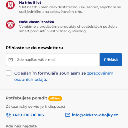
Na trhu 9 let
Výcvikové obojky
601 až 1000 metrů
9 let na trhu nám dalo dostatečnou zkušenost, abychom se
stali jedničkou na celosvětovém trhu.
Vibrační
Zvukové
Ponořitelné
Naše vlastní značka
Pro malé psy
Pro střední psy
Vyrábíme a prodáváme produkty chovatelských potřeb a
smart produktů vlastní značky Reedog.
Pro 2 psy
Přihlaste se do newsletteru
Zde napište váš e-mail
Přihlásit
Odesláním formuláře souhlasím se
zpracováním
osobních údajů
.
Potřebujete poradit
offline
Zákaznický servis je k dispozici
+420 216 216 106
info@elektro-obojky.cz
Kde nás najdete