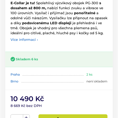
E-Collar je tu!
Spolehlivý výcvikový obojek PG-300
s
dosahem až 800 m,
nabízí funkci zvuku a vibrace ve
100 úrovních. Vysílač i přijímač jsou
ponořitelné
a
odolné vůči nárazům. Vysílačku lze připnout na opasek
a díky
podsvícenému LED displeji
je přehledná i ve
tmě. Obojek je vhodný pro všechna plemena psů,
ideální pro citlivé, plaché, hluché psy i kočky od 5 kg.
Více informací ›
Skladem 6 ks
Praha
2 ks
Brno
není skladem
10 490 Kč
8 669 Kč bez DPH