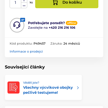
Do košíku
ks
Potřebujete poradit?
offline
Zavolejte na
+420 216 216 106
Kód produktu:
P49457
Záruka:
24 měsíců
Informace o prodejci
Související články
Věděli jste?
Všechny výcvikové obojky
pečlivě testujeme!