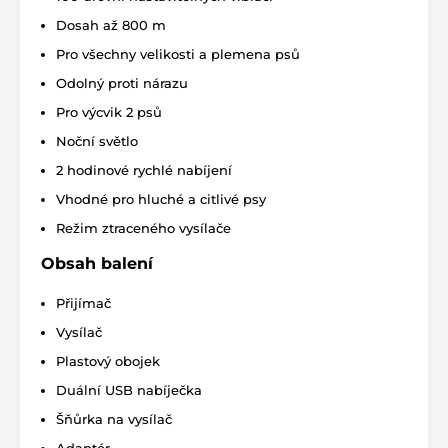
Intuitivní design a ergonomické tvary
Dosah až 800 m
Pro všechny velikosti a plemena psů
Odolný proti nárazu
Pro výcvik 2 psů
Noční světlo
2 hodinové rychlé nabíjení
Vhodné pro hluché a citlivé psy
Režim ztraceného vysílače
Obsah balení
Přijímač
Vysílač
Plastový obojek
Duální USB nabíječka
Dosah obojku
Šňůrka na vysílač
E-collar PG-300 vám pomůže trénovat