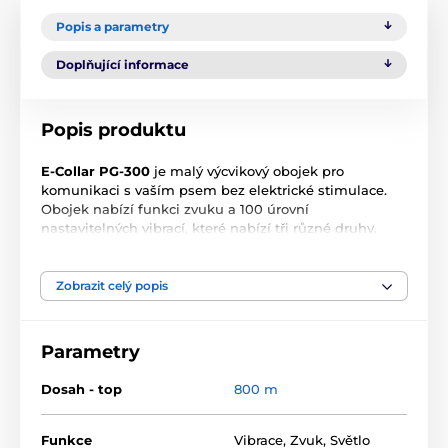
Popis a parametry
Doplňující informace
Popis produktu
E-Collar PG-300
je malý výcvikový obojek pro
komunikaci s vaším psem bez elektrické stimulace.
Obojek nabízí funkci zvuku a 100 úrovní
nastavitelných vibrací, které nabízí tři různé druhy.
Humánní, spolehlivý, pohodlný obojek je vhodný pro
všechna plemena psů i koček, je také vhodný pro
citlivé, plaché i hluché psy.
S dosahem 800 m
můžete
Zobrazit celý popis
svého psa nechat volně pobíhat a nemusíte se bát, že
budete křičet, aby se vrátil.
Funkce bezpečnostního
zámku
snižuje možnost, že se úroveň korekce
Parametry
samovolně změní a
chytrá funkce bzučáku
pomáhá
najít ztracený vysílač, který dokáže plavat na vodě.
Dosah - top
800 m
Pokud trénujete vašeho chlupáče v odpoledních či
večerních podmínkách můžete pomocí vysílače
rozsvítit nebo blikat pomocí
LED světla
na přijímači,
Funkce
Vibrace
,
Zvuk
,
Světlo