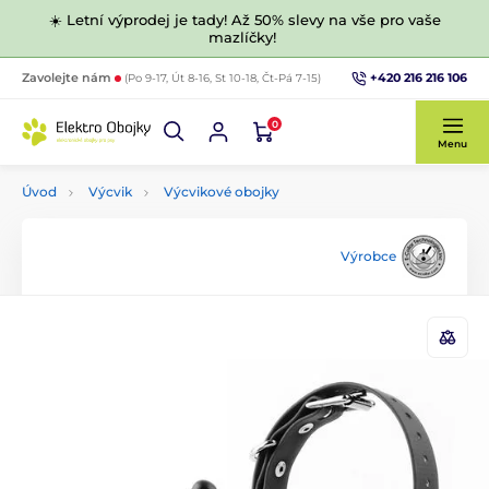
☀️ Letní výprodej je tady! Až 50% slevy na vše pro vaše
mazlíčky!
+420 216 216 106
Zavolejte nám
(Po 9-17, Út 8-16, St 10-18, Čt-Pá 7-15)
0
Menu
Úvod
Výcvik
Výcvikové obojky
Výrobce