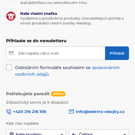
stali jedničkou na celosvětovém trhu.
Naše vlastní značka
Vyrábíme a prodáváme produkty chovatelských potřeb a
smart produktů vlastní značky Reedog.
Přihlaste se do newsletteru
Zde napište váš e-mail
Přihlásit
Odesláním formuláře souhlasím se
zpracováním
osobních údajů
.
Potřebujete poradit
offline
Zákaznický servis je k dispozici
+420 216 216 106
info@elektro-obojky.cz
Kde nás najdete
Naše prodejny
Čeština