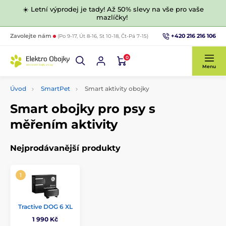
☀️ Letní výprodej je tady! Až 50% slevy na vše pro vaše
mazlíčky!
+420 216 216 106
Zavolejte nám
(Po 9-17, Út 8-16, St 10-18, Čt-Pá 7-15)
0
Menu
Úvod
SmartPet
Smart aktivity obojky
Smart obojky pro psy s
měřením aktivity
Nejprodávanější produkty
Tractive DOG 6 XL
1 990 Kč