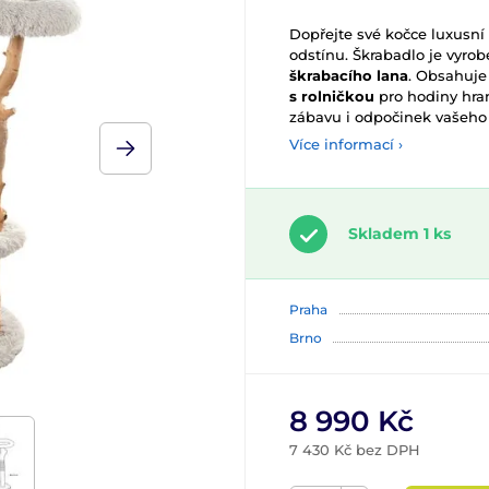
Dopřejte své kočce luxusn
odstínu. Škrabadlo je vyro
škrabacího lana
. Obsahuje
s rolničkou
pro hodiny hra
zábavu i odpočinek vašeho 
Více informací ›
Skladem 1 ks
Praha
Brno
8 990 Kč
7 430 Kč bez DPH