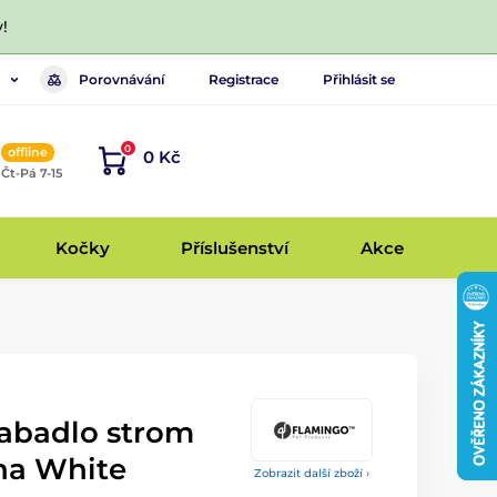
!
Porovnávání
Registrace
Přihlásit se
0
offline
0 Kč
, Čt-Pá 7-15
Kočky
Příslušenství
Akce
abadlo strom
na White
Zobrazit další zboží ›