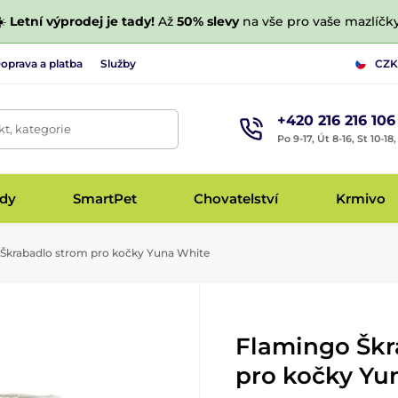
☀️
Letní výprodej je tady!
Až
50% slevy
na vše pro vaše mazlíčky
oprava a platba
Služby
CZK
+420 216 216 106
t, kategorie
Po 9-17, Út 8-16, St 10-18
udy
SmartPet
Chovatelství
Krmivo
Škrabadlo strom pro kočky Yuna White
Flamingo Škr
pro kočky Yu