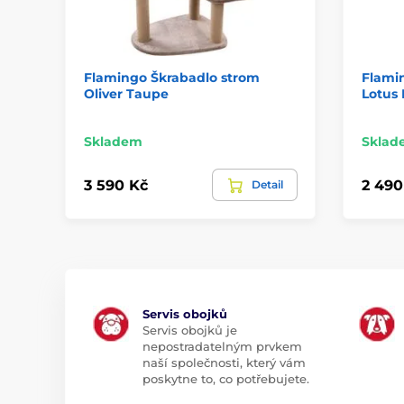
Flamingo Škrabadlo strom
Flami
Oliver Taupe
Lotus 
Skladem
Sklad
3 590 Kč
2 490
Detail
Servis obojků
Servis obojků je
nepostradatelným prvkem
naší společnosti, který vám
poskytne to, co potřebujete.