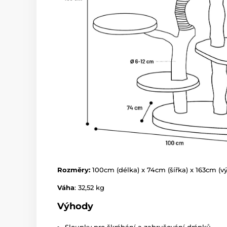
Rozměry:
100cm (délka) x 74cm (šířka) x 163cm (v
Váha
: 32,52 kg
Výhody
Sloupky pro škrábání a zabrušování drápků