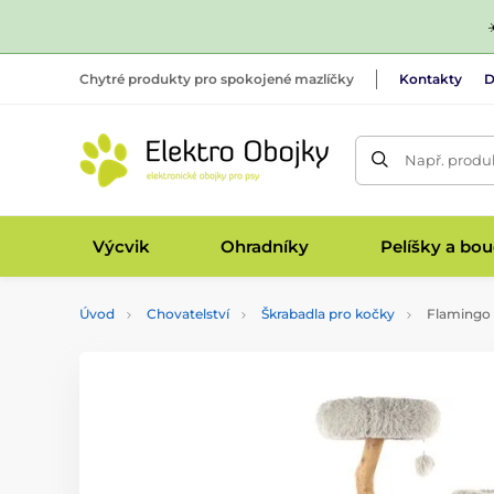
Chytré produkty pro spokojené mazlíčky
Kontakty
D
Např. produk
Výcvik
Ohradníky
Pelíšky a bo
Úvod
Chovatelství
Škrabadla pro kočky
Flamingo 