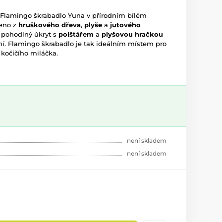
í Flamingo škrabadlo Yuna v přírodním bílém
beno z
hruškového dřeva
,
plyše
a
jutového
 pohodlný úkryt s
polštářem
a
plyšovou hračkou
ní. Flamingo škrabadlo je tak ideálním místem pro
kočičího miláčka.
není skladem
není skladem