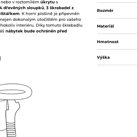
n
nebo v roztomilém
úkrytu
s
4 dřevěných sloupků
,
3 škrabadel z
Rozměr
olštářkem
. K horní plošině je připevněn
je nejen dokonalým útočištěm pro vašeho
hokoliv interiéru. Díky tomuto škrabadlu
Materiál
váš
nábytek bude ochráněn před
Hmotnost
Výška