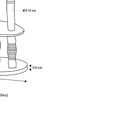
ýška)