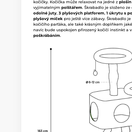
kočičky. Kočička může relaxovat na jedné z
ploši
vyjímatelným
polštářem
. Škrabadlo je složeno ze
odolné juty
,
3 plyšových platforem
,
1 úkrytu s p
plyšový míček
pro ještě více zábavy. Škrabadlo 
kočičího parťáka, ale také krásným doplňkem jaké
navíc bude uspokojen přirozený kočičí instinkt a 
poškrábáním
.