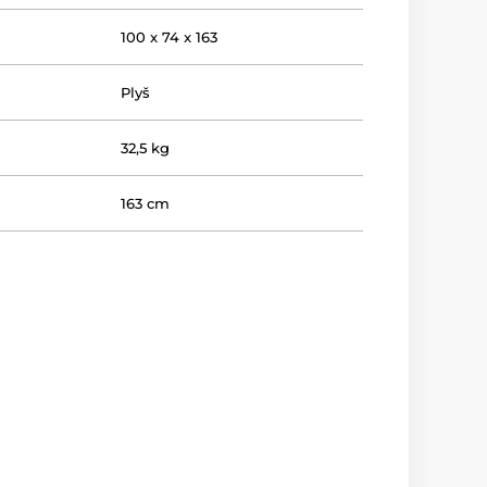
100 x 74 x 163
Plyš
32,5 kg
163 cm