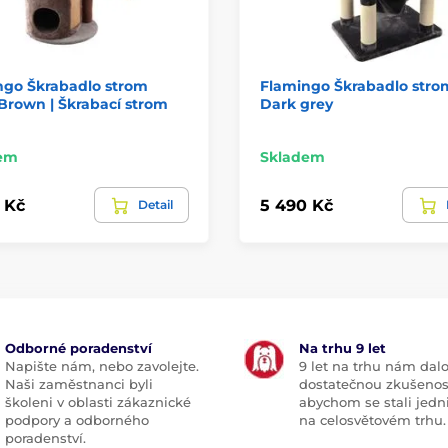
ngo Škrabadlo strom
Flamingo Škrabadlo stro
Brown | Škrabací strom
Dark grey
em
Skladem
 Kč
5 490 Kč
Detail
Odborné poradenství
Na trhu 9 let
Napište nám, nebo zavolejte.
9 let na trhu nám dal
Naši zaměstnanci byli
dostatečnou zkušenos
školeni v oblasti zákaznické
abychom se stali jedn
podpory a odborného
na celosvětovém trhu.
poradenství.