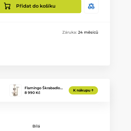
Přidat do košíku
Záruka:
24 měsíců
Flamingo Škrabadlo…
K nákupu
8 990 Kč
Bílá