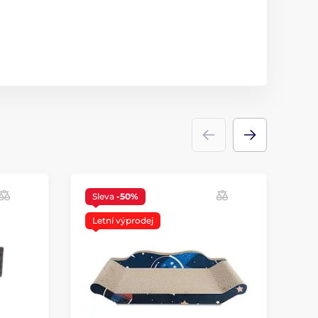
Sleva
-50%
Letní výprodej