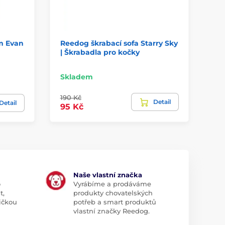
m Evan
Reedog škrabací sofa Starry Sky
Re
| Škrabadla pro kočky
"g
Skladem
Sk
190 Kč
Detail
59
Detail
95 Kč
Naše vlastní značka
o
Vyrábíme a prodáváme
t,
produkty chovatelských
ičkou
potřeb a smart produktů
vlastní značky Reedog.