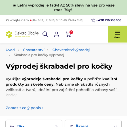
☀️ Letní výprodej je tady! Až 50% slevy na vše pro vaše
mazlíčky!
+420 216 216 106
Zavolejte nám
(Po 9-17, Út 8-16, St 10-18, Čt-Pá 7-15)
0
Menu
Úvod
Chovatelství
Chovatelství výprodej
Škrabadla pro kočky výprodej
Výprodej škrabadel pro kočky
Využijte
výprodeje škrabadel pro kočky
a pořiďte
kvalitní
produkty za skvělé ceny
. Nabízíme škrabadla různých
velikostí a tvarů, ideální pro zajištění pohodlí a zábavy vaší
kočky.
Zobrazit celý popis
›
Řazení
Filtr