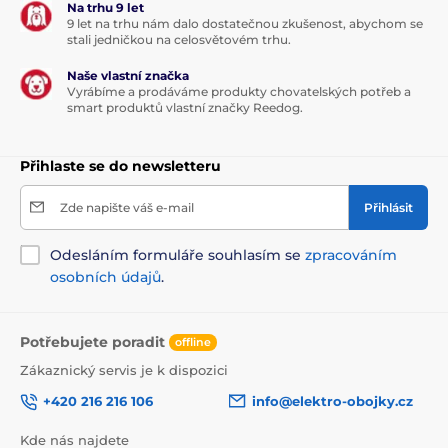
Na trhu 9 let
9 let na trhu nám dalo dostatečnou zkušenost, abychom se
stali jedničkou na celosvětovém trhu.
Naše vlastní značka
Vyrábíme a prodáváme produkty chovatelských potřeb a
smart produktů vlastní značky Reedog.
Přihlaste se do newsletteru
Zde napište váš e-mail
Přihlásit
Odesláním formuláře souhlasím se
zpracováním
osobních údajů
.
Potřebujete poradit
offline
Zákaznický servis je k dispozici
+420 216 216 106
info@elektro-obojky.cz
Kde nás najdete