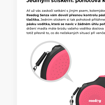
Jediným stiskem: pohotová k
Ať už vás zaskočí setkání s jiným psem, kolemjdou
Reedog Senza vám dovolí přesnou kontrolu pás
tlačítka.
Jedním stiskem si tak pohotově přitáhne
pásku vodítka, která se navíc v žádném úhlu p
držení madla máte brzdu vašeho vodítka doslova 
totiž přesně to, co do nečekaných situací při venč