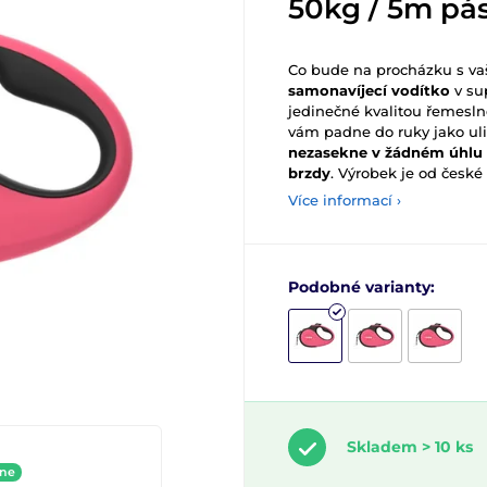
50kg / 5m pás
Co bude na procházku s v
samonavíjecí vodítko
v su
jedinečné kvalitou řemesl
vám padne do ruky jako uli
nezasekne v žádném úhlu 
brzdy
.
Výrobek je od české
Více informací ›
Podobné varianty:
Skladem > 10 ks
ine