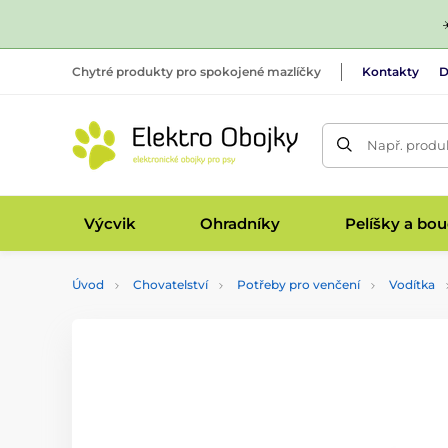
Chytré produkty pro spokojené mazlíčky
Kontakty
D
Např. produk
Výcvik
Ohradníky
Pelíšky a bo
Úvod
Chovatelství
Potřeby pro venčení
Vodítka