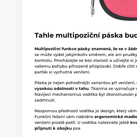
Tahle multipoziční páska bud
Multipoziční funkce pásky znamená, že se v žá
se může vydat jakýmkoliv směrem, ale ani prud
kontrolu. Procházejte se bez starostí a užívejte si 
vašemu pohybu přirozeně přizpůsobí. Dobře cítit s
parťák si vychutná venčení.
Páska je nejen pohodlnější variantou při venčení, 
vysokou odolností v tahu
. Tkanina se vyznačuje 
Navíjecí mechanismus vodítka byl zkonstruován 
zadrhnutí.
Nespornou předností vodítka je design, který vám 
Funkční řešení vám nabídne
ergonomické madl
venčení prostě patří. U vodítka naleznete ještě
kv
připnutí k obojku
psa