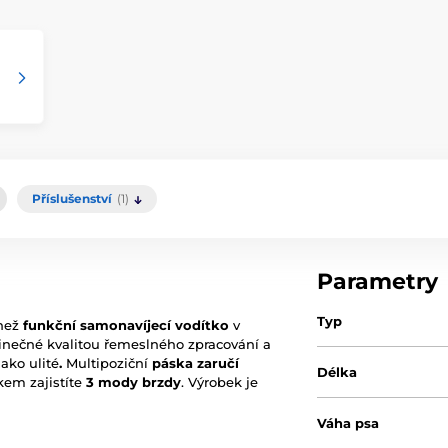
Příslušenství
(1)
Parametry
Typ
 než
funkční samonavíjecí vodítko
v
inečné kvalitou řemeslného zpracování a
ako ulité
.
Multipoziční
páska zaručí
Délka
kem zajistíte
3 mody brzdy
.
Výrobek je
Váha psa