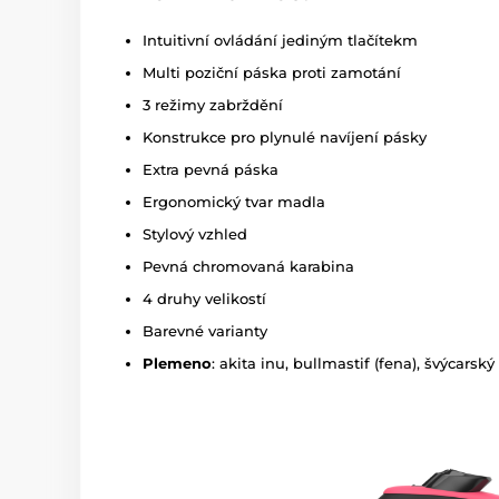
Intuitivní ovládání jediným tlačítekm
Multi poziční páska proti zamotání
3 režimy zabrždění
Konstrukce pro plynulé navíjení pásky
Extra pevná páska
Ergonomický tvar madla
Stylový vzhled
Pevná chromovaná karabina
4 druhy velikostí
Barevné varianty
Plemeno
: akita inu, bullmastif (fena), švýcars