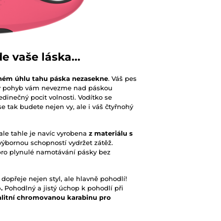
e vaše láska...
dném úhlu tahu páska nezasekne
. Váš pes
ký pohyb vám nevezme nad páskou
jedinečný pocit volnosti. Vodítko se
e tak budete nejen vy, ale i váš čtyřnohý
ale tahle je navíc vyrobena
z materiálu s
výbornou schopností vydržet zátěž.
pro plynulé namotávání pásky bez
dopřeje nejen styl, ale hlavně pohodlí!
o.
Pohodlný a jistý úchop k pohodlí při
alitní chromovanou karabinu pro