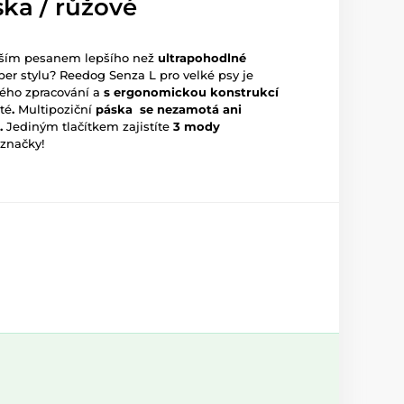
ka / růžové
aším pesanem lepšího než
ultrapohodlné
per stylu? Reedog Senza L pro velké psy je
ného zpracování a
s ergonomickou konstrukcí
té
.
Multipoziční
páska se nezamotá ani
.
Jediným tlačítkem zajistíte
3 mody
 značky!