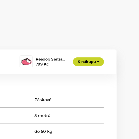
Reedog Senza…
K nákupu
799 Kč
Páskové
5 metrů
do 50 kg