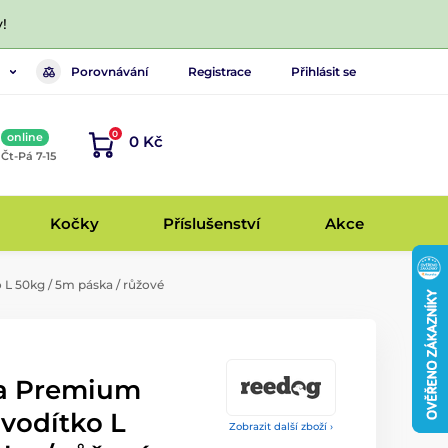
!
Porovnávání
Registrace
Přihlásit se
0
online
0 Kč
, Čt-Pá 7-15
Kočky
Příslušenství
Akce
L 50kg / 5m páska / růžové
a Premium
vodítko L
Zobrazit další zboží ›