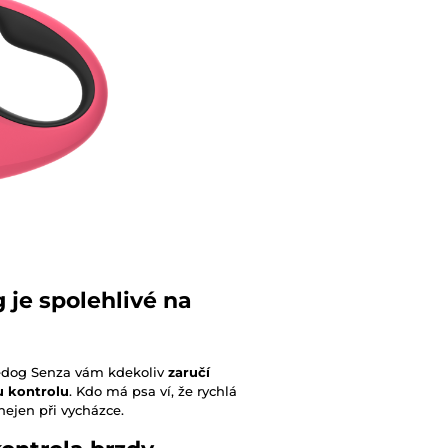
 je spolehlivé na
eedog Senza vám kdekoliv
zaručí
u kontrolu
. Kdo má psa ví, že rychlá
nejen při vycházce.