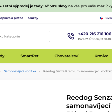
☀️
Letní výprodej je tady!
Až
50% slevy
na vše pro vaše mazlíčky
oprava a platba
Služby
CZK
+420 216 216 106
t, kategorie
Po 9-17, Út 8-16, St 10-18
udy
SmartPet
Chovatelství
Krmivo
Samonavíjecí vodítka
Reedog Senza Premium samonavíjecí vodítko 
Reedog Senz
samonavíjecí 