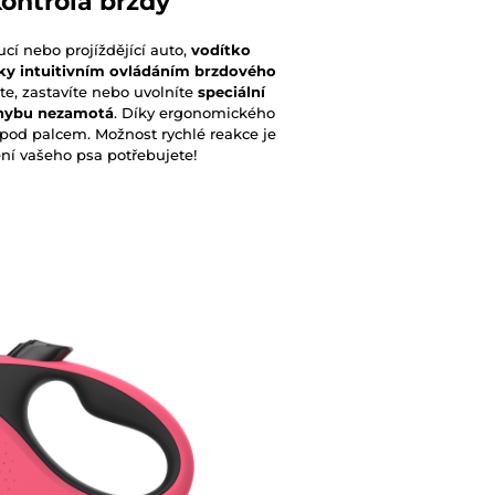
ontrola brzdy
cí nebo projíždějící auto,
vodítko
ky intuitivním ovládáním brzdového
te, zastavíte nebo uvolníte
speciální
ohybu nezamotá
. Díky ergonomického
pod palcem. Možnost rychlé reakce je
ení vašeho psa potřebujete!