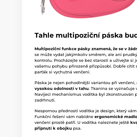
Tahle multipoziční páska bud
Multipoziční funkce pásky znamená, že se v žá
se může vydat jakýmkoliv směrem, ale ani prud
kontrolu. Procházejte se bez starostí a užívejte si 
vašemu pohybu přirozeně přizpůsobí. Dobře cítit s
parťák si vychutná venčení.
Páska je nejen pohodlnější variantou při venčení, 
vysokou odolností v tahu
. Tkanina se vyznačuje 
Navíjecí mechanismus vodítka byl zkonstruován 
zadrhnutí.
Nespornou předností vodítka je design, který vám 
Funkční řešení vám nabídne
ergonomické madl
venčení prostě patří. U vodítka naleznete ještě
kv
připnutí k obojku
psa.