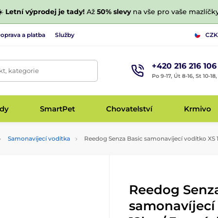
☀️
Letní výprodej je tady!
Až
50% slevy
na vše pro vaše mazlíčky
oprava a platba
Služby
CZK
+420 216 216 106
t, kategorie
Po 9-17, Út 8-16, St 10-18
udy
SmartPet
Chovatelství
Krmivo
Samonavíjecí vodítka
Reedog Senza Basic samonavíjecí vodítko XS 1
Reedog Senza
samonavíjecí