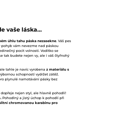
e vaše láska...
dném úhlu tahu páska nezasekne
. Váš pes
ký pohyb vám nevezme nad páskou
jedinečný pocit volnosti. Vodítko se
e tak budete nejen vy, ale i váš čtyřnohý
ale tahle je navíc vyrobena
z materiálu s
výbornou schopností vydržet zátěž.
pro plynulé namotávání pásky bez
dopřeje nejen styl, ale hlavně pohodlí!
o.
Pohodlný a jistý úchop k pohodlí při
alitní chromovanou karabinu pro