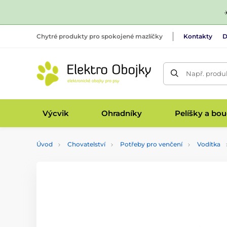
Chytré produkty pro spokojené mazlíčky
Kontakty
D
Např. produk
Výcvik
Ohradníky
Pelíšky a bo
Úvod
Chovatelství
Potřeby pro venčení
Vodítka