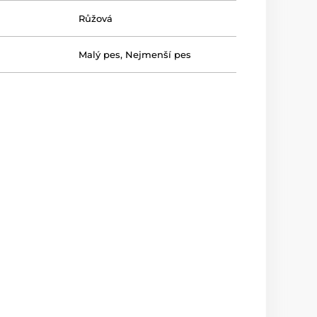
Růžová
Malý pes
,
Nejmenší pes