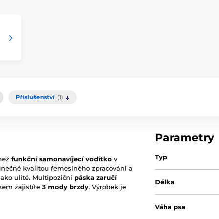
Příslušenství
(1)
Parametry
Typ
 než
funkční samonavíjecí vodítko
v
inečné kvalitou řemeslného zpracování a
ako ulité
.
Multipoziční
páska zaručí
Délka
kem zajistíte
3 mody brzdy
.
Výrobek je
Váha psa