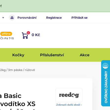
!
Porovnávání
Registrace
Přihlásit se
0
offline
0 Kč
, Čt-Pá 7-15
Kočky
Příslušenství
Akce
2kg / 3m páska / růžové
 Basic
 vodítko XS
Zobrazit další zboží ›