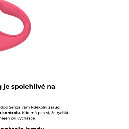
 je spolehlivé na
eedog Senza vám kdekoliv
zaručí
u kontrolu
. Kdo má psa ví, že rychlá
nejen při vycházce.