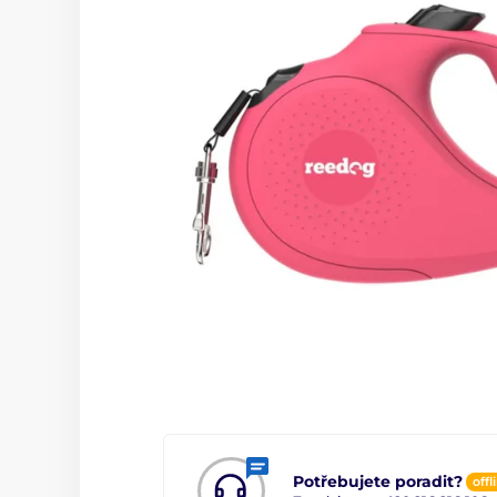
Potřebujete poradit?
offl