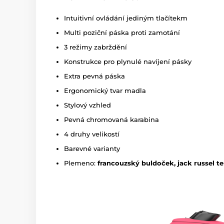
Intuitivní ovládání jediným tlačítekm
Multi poziční páska proti zamotání
3 režimy zabrždění
Konstrukce pro plynulé navíjení pásky
Extra pevná páska
Ergonomický tvar madla
Stylový vzhled
Pevná chromovaná karabina
4 druhy velikostí
Barevné varianty
Plemeno:
francouzský buldoček, jack russel te