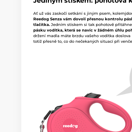
Jediným stiskem: pohotová k
Ať už vás zaskočí setkání s jiným psem, kolemjdou
Reedog Senza vám dovolí přesnou kontrolu pás
tlačítka.
Jedním stiskem si tak pohotově přitáhne
pásku vodítka, která se navíc v žádném úhlu p
držení madla máte brzdu vašeho vodítka doslova 
totiž přesně to, co do nečekaných situací při venč