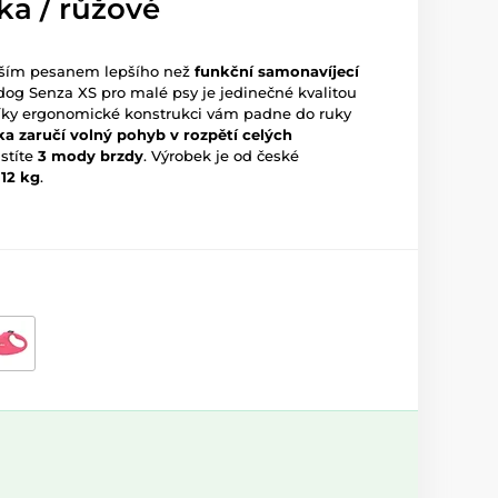
ka / růžové
aším pesanem lepšího než
funkční samonavíjecí
dog Senza XS pro malé psy je jedinečné kvalitou
íky ergonomické konstrukci vám padne do ruky
a zaručí volný pohyb v rozpětí celých
stíte
3 mody brzdy
.
Výrobek je od české
 12 kg
.