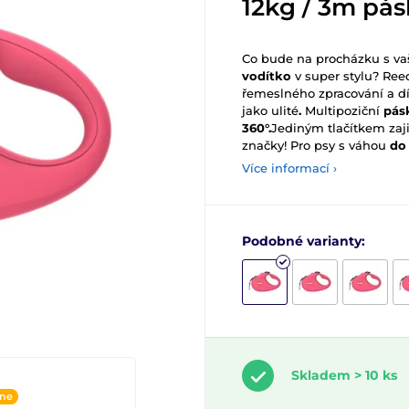
12kg / 3m pás
Co bude na procházku s v
vodítko
v super stylu? Ree
řemeslného zpracování a d
jako ulité
.
Multipoziční
pásk
360°.
Jediným tlačítkem zaji
značky! Pro psy s váhou
do
Více informací ›
Podobné varianty:
Skladem > 10 ks
ine