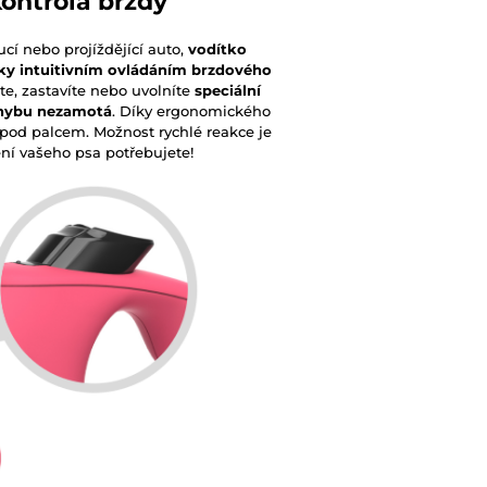
ontrola brzdy
cí nebo projíždějící auto,
vodítko
ky intuitivním ovládáním brzdového
te, zastavíte nebo uvolníte
speciální
ohybu nezamotá
. Díky ergonomického
pod palcem. Možnost rychlé reakce je
ení vašeho psa potřebujete!