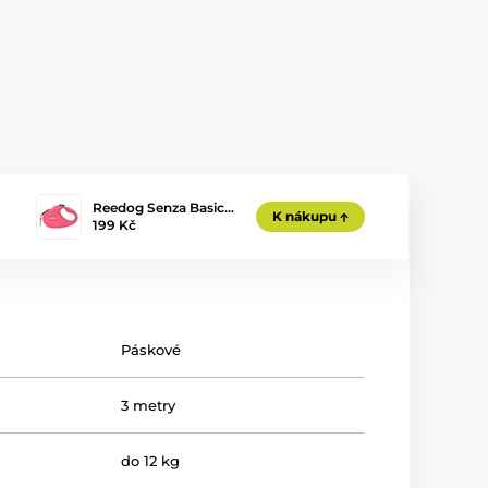
Reedog Senza Basic…
K nákupu
199 Kč
Páskové
3 metry
do 12 kg