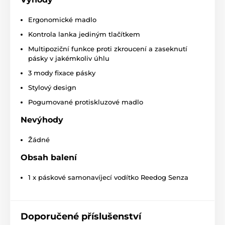
Ergonomické madlo
Kontrola lanka jediným tlačítkem
Multipoziční funkce proti zkroucení a zaseknutí
pásky v jakémkoliv úhlu
3 mody fixace pásky
Stylový design
Pogumované protiskluzové madlo
Nevýhody
Samonavíjecí vodítko Reedog je
Žádné
spolehlivé na každém kroku!
Obsah balení
Je jedno, kam se s chlupáčem vydáte, vodítko Reedog
Senza vám kdekoliv
zaručí pohodlné a snadné
1 x páskové samonavíjecí vodítko Reedog Senza
zacházení, a tím i spolehlivou kontrolu
. Kdo má psa
ví, že rychlá reakce často rozhodne o výsledku krizové
situace nejen při vycházce.
Doporučené příslušenství
Jediným stiskem: pohotová kontrola