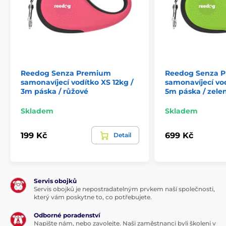
pásky.
Nespornou předností vodítka je design, který vám
dopřeje nejen styl, ale hlavně pohodlí! Funkční řešení
vám nabídne
ergonomické madlo.
Pohodlný a jistý
úchop k pohodlí při venčení prostě patří. U vodítka
naleznete ještě
kvalitní chromovanou karabinu pro
Reedog Senza Premium
Reedog Senza 
připnutí k obojku
psa.
samonavíjecí vodítko XS 12kg /
samonavíjecí vo
3m páska / růžové
5m páska / zele
Skladem
Skladem
199 Kč
699 Kč
Detail
Servis obojků
Servis obojků je nepostradatelným prvkem naší společnosti,
který vám poskytne to, co potřebujete.
Odborné poradenství
Napište nám, nebo zavolejte. Naši zaměstnanci byli školeni v