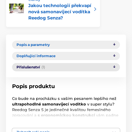
Jakou technologií překvapí
nová samonavíjecí vodítka
Reedog Senza?
Popis a parametry
Doplňující informace
Příslušenství
(1)
Popis produktu
Co bude na procházku s vaším pesanem lepšího než
ultrapohodlné samonavíjecí vodítko
v super stylu?
Reedog Senza S je jedinečné kvalitou řemeslného
zpracování a
s ergonomickou konstrukcí
vám padne
do ruky jako ulité
.
Multi poziční
páska se nezamotná
ani nezasekne v žádném úhlu.
Jediným tlačítkem