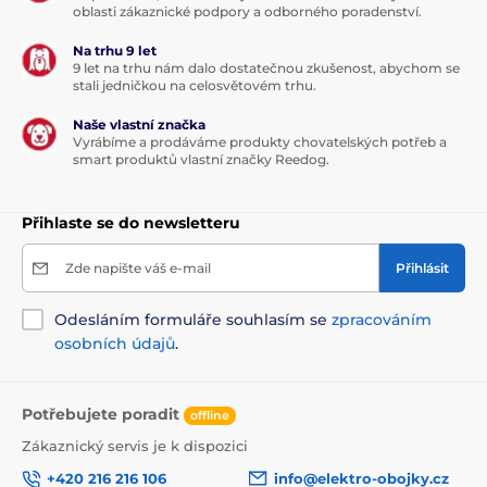
Design, jaký si snadno zamilujete!
oblasti zákaznické podpory a odborného poradenství.
Na trhu 9 let
Když se v jediném produktu setká kvalita s moderní
9 let na trhu nám dalo dostatečnou zkušenost, abychom se
úpravou, tak si výsledek snadno zamilujete!
stali jedničkou na celosvětovém trhu.
Svěží,originální i praktický je proto i design vodítka
Reedog Senza. Dostanete ho nejen ve čtyřech různých
Naše vlastní značka
velikostech, ale i barevných variantách.
Vyrábíme a prodáváme produkty chovatelských potřeb a
smart produktů vlastní značky Reedog.
Technické specifikace se mohou změnit bez
výslovného upozornění. Obrázky mají pouze
ilustrativní charakter.
Přihlaste se do newsletteru
Zde napište váš e-mail
Přihlásit
Produkt je zařazen v kategoriích
Odesláním formuláře souhlasím se
zpracováním
Chovatelství
Potřeby pro venčení
osobních údajů
.
Vodítka
Samonavíjecí vodítka
Pásková
Potřebujete poradit
offline
Zákaznický servis je k dispozici
+420 216 216 106
info@elektro-obojky.cz