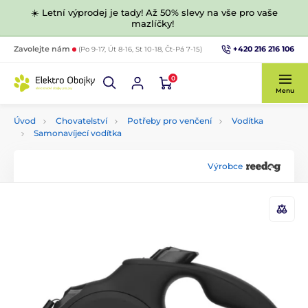
☀️ Letní výprodej je tady! Až 50% slevy na vše pro vaše
mazlíčky!
+420 216 216 106
Zavolejte nám
(Po 9-17, Út 8-16, St 10-18, Čt-Pá 7-15)
0
Menu
Úvod
Chovatelství
Potřeby pro venčení
Vodítka
Samonavíjecí vodítka
Výrobce