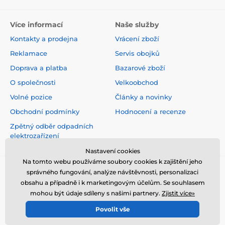
Více informací
Naše služby
Kontakty a prodejna
Vrácení zboží
Reklamace
Servis obojků
Doprava a platba
Bazarové zboží
O společnosti
Velkoobchod
Volné pozice
Články a novinky
Obchodní podmínky
Hodnocení a recenze
Zpětný odběr odpadních
elektrozařízení
Nastavení cookies
Na tomto webu používáme soubory cookies k zajištění jeho
správného fungování, analýze návštěvnosti, personalizaci
obsahu a případně i k marketingovým účelům. Se souhlasem
mohou být údaje sdíleny s našimi partnery.
Zjistit více»
Povolit vše
© 2026 www.elektro-obojky.cz ⦁ E-shop vytvořila
SIMPLIA.cz