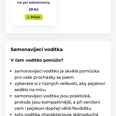
na psí exkrementy
29 Kč
Přidat
Jediným stiskem: pohotová kontrola
Samonavíjecí vodítka
brzdy
V čem vodítko pomůže?
Ať už vás zaskočí setkání s jiným psem, kolemjdoucí
nebo projíždějící auto,
vodítko Reedog Senza vám
samonavíjecí vodítko je skvělá pomůcka
dovolí přesnou kontrolu intuitivním ovládáním
pro vaše procházky se psem
brzdového tlačítka.
Jedním stiskem si tak pohotově
vyberete si z různých velikostí, aby pejskovi
přitáhnete, zastavíte nebo uvolníte
speciální lanko
vodítka, které se nikdy nezamotá
.
sedělo na míru
samonavíjecí vodítka jsou praktická,
Technické specifikace se mohou změnit bez
protože jsou kompaktnější, a při venčení
výslovného upozornění. Obrázky mají pouze
ilustrativní charakter.
vám i pejskovi dopřejí větší flexibilitu
tato vodítka charakterizuje jednoduchá