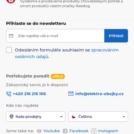
Vyrábíme a prodáváme produkty chovatelských potřeb a
smart produktů vlastní značky Reedog.
Přihlaste se do newsletteru
Zde napište váš e-mail
Přihlásit
Odesláním formuláře souhlasím se
zpracováním
osobních údajů
.
Potřebujete poradit
offline
Zákaznický servis je k dispozici
+420 216 216 106
info@elektro-obojky.cz
Kde nás najdete
Naše prodejny
Čeština
Jsme také na:
Youtube
Facebook
Instagram