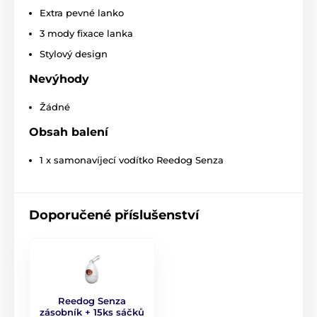
Extra pevné lanko
3 mody fixace lanka
Stylový design
Nevýhody
Žádné
Obsah balení
1 x samonavíjecí vodítko Reedog Senza
Extra pevné lanko proti zamotání!
Doporučené příslušenství
Vodítka Reedog jsou osazena lankem, které se
nikdy
nepřekroutí a nezasekne
. Lanko je vyrobeno
z
materiálu s vysokou odolností v tahu
. Tkanina se
využívá ve vojenství při výrobě padáků, proto se
vyznačuje výbornou schopností vydržet zátěž.
Reedog Senza
zásobník + 15ks sáčků