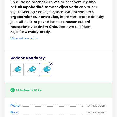
Co bude na procházku s vaším pesanem lepšího
než
ultrapohodlné samonavíjecí vodítko
v super
stylu? Reedog Senza je vysoce kvalitní vodítko
s
ergonomickou konstrukcí
, které vám padne do ruky
jako ulité
.
Extra pevné lanko
se nezamotá ani
nezasekne v žádném úhlu.
Jediným tlačítkem
zajistíte
3 módy brzdy
.
Více informací ›
Podobné varianty:
Skladem > 10 ks
Praha
není skladem
Brno
není skladem