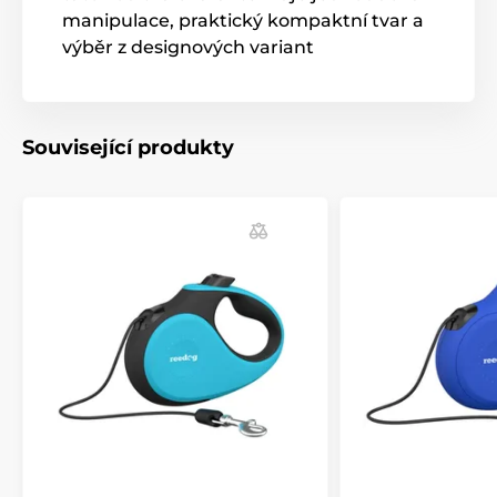
manipulace, praktický kompaktní tvar a
Produkt je zařazen v kategoriích
výběr z designových variant
Chovatelství
Potřeby pro venčení
Vodítka
Samonavíjecí vodítka
Související produkty
Lanková
Pro střední psy
Potřeby pro venčení