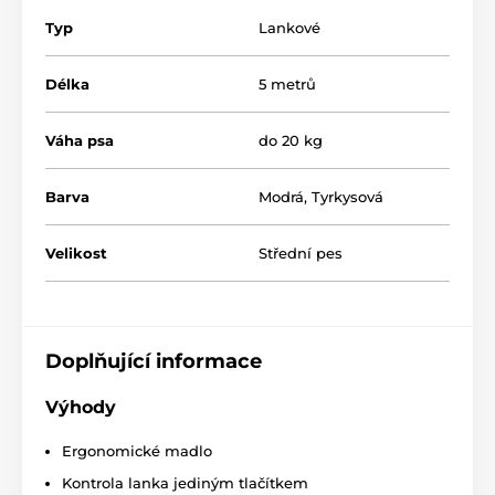
Typ
Lankové
Délka
5 metrů
Váha psa
do 20 kg
Barva
Modrá
,
Tyrkysová
Velikost
Střední pes
Design, jaký si snadno zamilujete!
Doplňující informace
Když se v jediném produktu setká kvalita s moderní
úpravou, tak si výsledek snadno zamilujete!
Svěží,
Výhody
originální i praktický je proto i design vodítka
Reedog Senza.
Dostanete ho nejen ve čtyřech různých
velikostech, ale i v šesti barevných variantách.
Ergonomické madlo
Kontrola lanka jediným tlačítkem