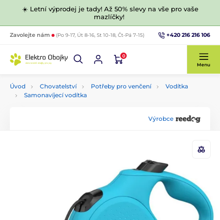
☀️ Letní výprodej je tady! Až 50% slevy na vše pro vaše
mazlíčky!
+420 216 216 106
Zavolejte nám
(Po 9-17, Út 8-16, St 10-18, Čt-Pá 7-15)
0
Menu
Úvod
Chovatelství
Potřeby pro venčení
Vodítka
Samonavíjecí vodítka
Výrobce