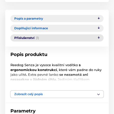
Popis a parametry
Doplňující informace
Příslušenství
(1)
Popis produktu
Reedog Senza je vysoce kvalitní vodítko
s
ergonomickou konstrukcí
, které vám padne do ruky
jako ulité
.
Extra pevné lanko
se nezamotá ani
nezasekne v žádném úhlu.
Jediným tlačítkem
zajistíte
3 módy brzdy
. Je jedno, kam se s chlupáčem
vydáte,
vodítko Reedog Senza
vám kdekoliv zaručí
pohodlné a snadné zacházení
, a tím i spolehlivou
Zobrazit celý popis
kontrolu. Kdo má psa ví, že rychlá reakce často
rozhodne o výsledku krizové situace nejen při
vycházce.
Parametry