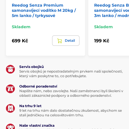
Reedog Senza Premium
Reedog Senza B
samonavíjecí vodítko M 20kg /
samonavíjecí vod
5m lanko / tyrkysové
3m lanko / mod
Skladem
Skladem
699 Kč
199 Kč
Detail
Servis obojků
Servis obojků je nepostradatelným prvkem naší společnosti,
který vám poskytne to, co potřebujete.
Odborné poradenství
Napište nám, nebo zavolejte. Naši zaměstnanci byli školeni v
oblasti zákaznické podpory a odborného poradenství.
Na trhu 9 let
9 let na trhu nám dalo dostatečnou zkušenost, abychom se
stali jedničkou na celosvětovém trhu.
Naše vlastní značka