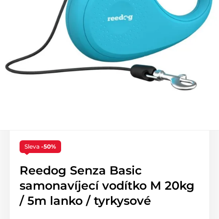
Sleva
-50%
Reedog Senza Basic
samonavíjecí vodítko M 20kg
/ 5m lanko / tyrkysové