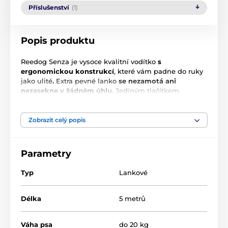
Příslušenství
(1)
Popis produktu
Reedog Senza je vysoce kvalitní vodítko
s
ergonomickou konstrukcí
, které vám padne do ruky
jako ulité
.
Extra pevné lanko
se nezamotá ani
nezasekne v žádném úhlu.
Jediným tlačítkem
zajistíte
3 módy brzdy
. Je jedno, kam se s chlupáčem
vydáte,
vodítko Reedog Senza
vám kdekoliv zaručí
pohodlné a snadné zacházení
, a tím i spolehlivou
Zobrazit celý popis
kontrolu. Kdo má psa ví, že rychlá reakce často
rozhodne o výsledku krizové situace nejen při
vycházce.
Parametry
Typ
Lankové
Délka
5 metrů
Váha psa
do 20 kg