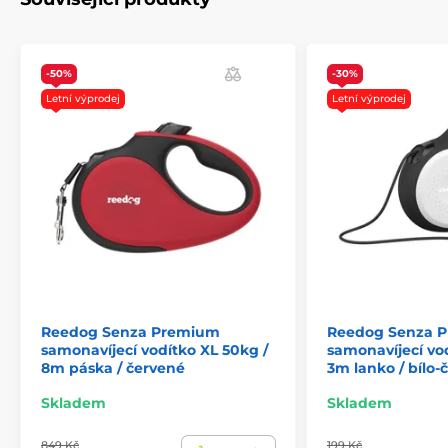
Lanková
Pro střední psy
Potřeby pro venčení
-50%
-30%
Letní výprodej
Letní výprodej
Reedog Senza Premium
Reedog Senza 
samonavíjecí vodítko XL 50kg /
samonavíjecí vod
8m páska / červené
3m lanko / bílo-
Skladem
Skladem
849 Kč
199 Kč