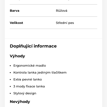
Barva
Růžová
Velikost
Střední pes
Design, jaký si snadno zamilujete!
Doplňující informace
Když se v jediném produktu setká kvalita s moderní
úpravou, tak si výsledek snadno zamilujete!
Svěží,
Výhody
originální i praktický je proto i design vodítka
Reedog Senza.
Dostanete ho nejen ve čtyřech různých
velikostech, ale i v šesti barevných variantách.
Ergonomické madlo
Kontrola lanka jediným tlačítkem
Extra pevné lanko
3 mody fixace lanka
Stylový design
Nevýhody