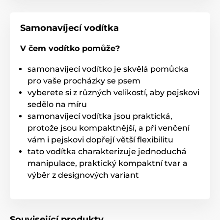
Jediným stiskem: pohotová kontrola
Samonavíjecí vodítka
brzdy
V čem vodítko pomůže?
Ať už vás zaskočí setkání s jiným psem, kolemjdoucí
nebo projíždějící auto,
vodítko Reedog Senza vám
samonavíjecí vodítko je skvělá pomůcka
dovolí přesnou kontrolu intuitivním ovládáním
pro vaše procházky se psem
brzdového tlačítka.
Jedním stiskem si tak pohotově
vyberete si z různých velikostí, aby pejskovi
přitáhnete, zastavíte nebo uvolníte
speciální lanko
vodítka, které se nikdy nezamotá
.
sedělo na míru
samonavíjecí vodítka jsou praktická,
Technické specifikace se mohou změnit bez
protože jsou kompaktnější, a při venčení
výslovného upozornění. Obrázky mají pouze
ilustrativní charakter.
vám i pejskovi dopřejí větší flexibilitu
tato vodítka charakterizuje jednoduchá
manipulace, praktický kompaktní tvar a
Produkt je zařazen v kategoriích
výběr z designových variant
Chovatelství
Potřeby pro venčení
Vodítka
Samonavíjecí vodítka
Související produkty