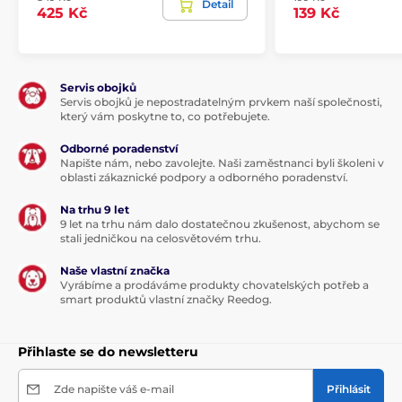
Detail
425 Kč
139 Kč
Servis obojků
Servis obojků je nepostradatelným prvkem naší společnosti,
který vám poskytne to, co potřebujete.
Odborné poradenství
Napište nám, nebo zavolejte. Naši zaměstnanci byli školeni v
oblasti zákaznické podpory a odborného poradenství.
Na trhu 9 let
9 let na trhu nám dalo dostatečnou zkušenost, abychom se
stali jedničkou na celosvětovém trhu.
Naše vlastní značka
Vyrábíme a prodáváme produkty chovatelských potřeb a
smart produktů vlastní značky Reedog.
Přihlaste se do newsletteru
Zde napište váš e-mail
Přihlásit