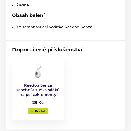
Žádné
Obsah balení
1 x samonavíjecí vodítko Reedog Senza
Extra pevné lanko proti zamotání!
Doporučené příslušenství
Vodítka Reedog jsou osazena lankem, které se
nikdy
nepřekroutí a nezasekne
. Lanko je vyrobeno
z
materiálu s vysokou odolností v tahu
. Tkanina se
využívá ve vojenství při výrobě padáků, proto se
vyznačuje výbornou schopností vydržet zátěž.
Reedog Senza
zásobník + 15ks sáčků
na psí exkrementy
29 Kč
Přidat