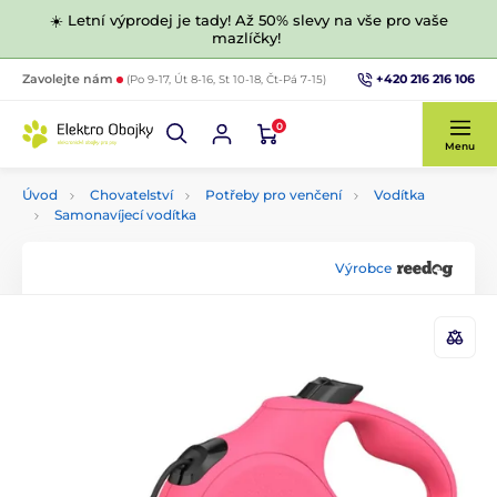
☀️ Letní výprodej je tady! Až 50% slevy na vše pro vaše
mazlíčky!
+420 216 216 106
Zavolejte nám
(Po 9-17, Út 8-16, St 10-18, Čt-Pá 7-15)
0
Menu
Úvod
Chovatelství
Potřeby pro venčení
Vodítka
Samonavíjecí vodítka
Výrobce