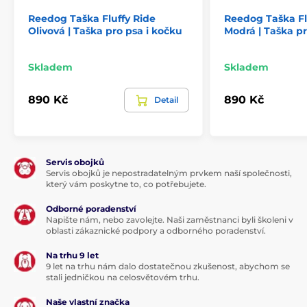
Reedog Taška Fluffy Ride
Reedog Taška Fl
Olivová | Taška pro psa i kočku
Modrá | Taška pr
Skladem
Skladem
890 Kč
890 Kč
Detail
Servis obojků
Servis obojků je nepostradatelným prvkem naší společnosti,
Použité materiály:
který vám poskytne to, co potřebujete.
Černý ortalion:
Vysoce odolná tkanina, která
Odborné poradenství
neprofoukne a odpuzuje vlhkost.
Napište nám, nebo zavolejte. Naši zaměstnanci byli školeni v
oblasti zákaznické podpory a odborného poradenství.
Měkký kožešinový úplet:
Příjemné lemování u
otvoru pro hlavu, které si váš mazlíček zamiluje.
Na trhu 9 let
9 let na trhu nám dalo dostatečnou zkušenost, abychom se
Polyesterové rouno & PUR pěna:
Výplň, která drží
stali jedničkou na celosvětovém trhu.
tvar tašky a zároveň tvoří měkký „pelíšek“.
Naše vlastní značka