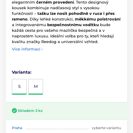
elegantním
černém provedení
. Tento designový
kousek kombinuje nadčasový styl s vysokou
funkčností –
tašku lze nosit pohodlně v ruce i přes
rameno
. Díky lehké konstrukci,
měkkému polstrování
a integrovanému
bezpečnostnímu vodítku
bude
každá cesta pro vašeho mazlíčka bezpečná a v
naprostém luxusu. Ideální volba pro ty, kteří hledají
kvalitu značky Reedog a univerzální vzhled.
Více informací ›
Varianta:
S
M
Skladem 3 ks
Praha
vyberte variantu