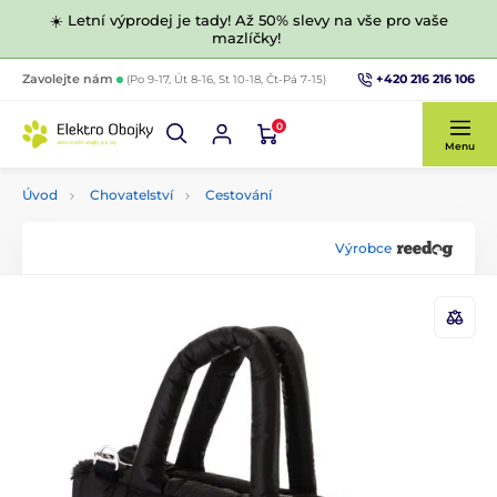
☀️ Letní výprodej je tady! Až 50% slevy na vše pro vaše
mazlíčky!
+420 216 216 106
Zavolejte nám
(Po 9-17, Út 8-16, St 10-18, Čt-Pá 7-15)
0
Menu
Úvod
Chovatelství
Cestování
Výrobce