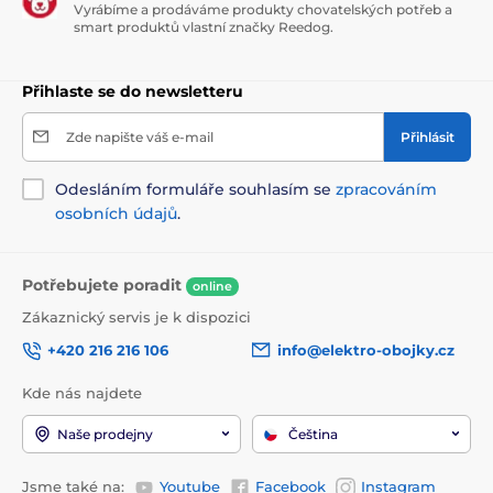
Vyrábíme a prodáváme produkty chovatelských potřeb a
Kvalitní kování:
Chromované kovové prvky v
smart produktů vlastní značky Reedog.
kontrastu s černou látkou dodávají tašce luxusní
šmrnc.
Přihlaste se do newsletteru
Tabulka velikostí Reedog:
Zde napište váš e-mail
Přihlásit
Odesláním formuláře souhlasím se
zpracováním
Vnější
Max. váha
Rozměr
Hmotnost
rozměry
zvířete
osobních údajů
.
Velikost
36 x 17 x 24
570 g
do 5 kg
R1
cm
Potřebujete poradit
online
Velikost
40 x 20 x 30
Zákaznický servis je k dispozici
730 g
do 9 kg
R2
cm
+420 216 216 106
info@elektro-obojky.cz
Kde nás najdete
Naše prodejny
Čeština
Jsme také na:
Youtube
Facebook
Instagram