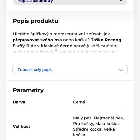
Popis a parametry
Popis produktu
Hledáte špičkový a reprezentativní způsob, jak
přepravovat svého psa
nebo kočku?
Taška
Reedog
Fluffy Ride v klasické černé barvě
je ztělesněním
stylu a praktičnosti. Černá varianta je nejen vysoce
elegantní, ale také nejodolnější vůči viditelnému
znečištění, což z ní dělá ideálního společníka pro
každodenní dobrodružství ve městě i na cestách.
Zobrazit celý popis
Značka Reedog si zakládá na detailech – od
nastavitelného ramenního popruhu
až po
hřejivé
vnitřní materiály
, které zajistí vašemu mazlíčkovi
Parametry
pocit bezpečí a útulného domova, ať jste kdekoli.
Barva
Černá
Hlavní přednosti produktu:
Malý pes
,
Nejmenší pes
,
Pro kočky
,
Malá kočka
,
Velikost
Luxusní černý design:
Nadčasová barva, která se
Střední kočka
,
Velká
hodí ke každému stylu a méně se špiní.
kočka