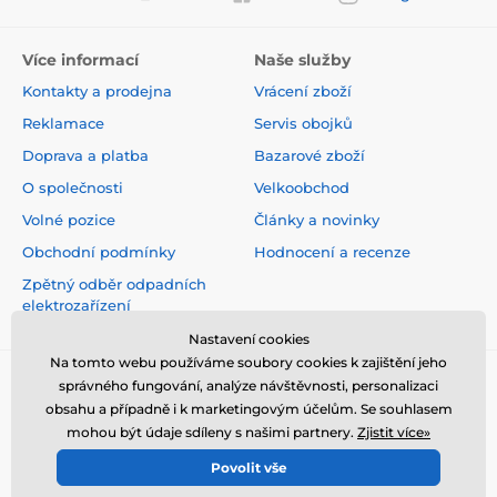
Více informací
Naše služby
Kontakty a prodejna
Vrácení zboží
Reklamace
Servis obojků
Doprava a platba
Bazarové zboží
O společnosti
Velkoobchod
Volné pozice
Články a novinky
Obchodní podmínky
Hodnocení a recenze
Zpětný odběr odpadních
elektrozařízení
Nastavení cookies
Na tomto webu používáme soubory cookies k zajištění jeho
správného fungování, analýze návštěvnosti, personalizaci
obsahu a případně i k marketingovým účelům. Se souhlasem
mohou být údaje sdíleny s našimi partnery.
Zjistit více»
Tabulka rozměrů:
Povolit vše
© 2026 www.elektro-obojky.cz ⦁ E-shop vytvořila
SIMPLIA.cz