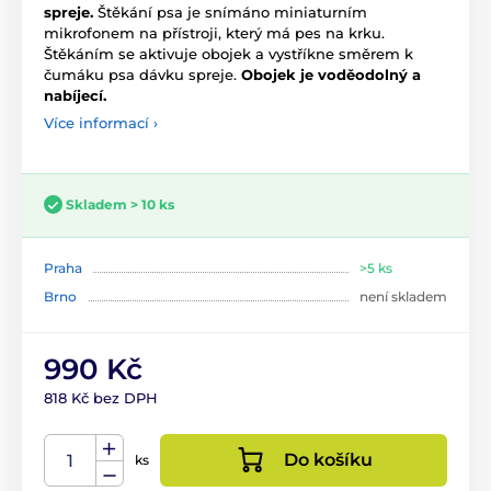
spreje.
Štěkání psa je snímáno miniaturním
mikrofonem na přístroji, který má pes na krku.
Štěkáním se aktivuje obojek a vystříkne směrem k
čumáku psa dávku spreje.
Obojek je voděodolný a
nabíjecí.
Více informací ›
Skladem > 10 ks
Praha
>5 ks
Brno
není skladem
990 Kč
818 Kč bez DPH
Do košíku
ks