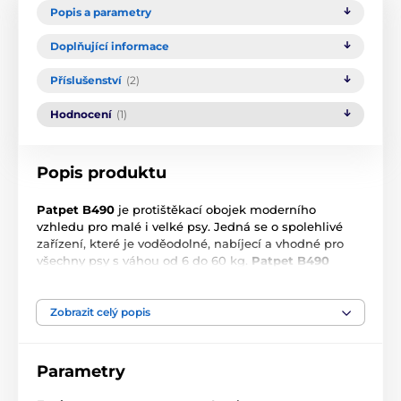
Popis a parametry
Doplňující informace
Příslušenství
(2)
Hodnocení
(1)
Popis produktu
Patpet B490
je protištěkací obojek moderního
vzhledu pro malé i velké psy. Jedná se o spolehlivé
zařízení, které je voděodolné, nabíjecí a vhodné pro
všechny psy s váhou od 6 do 60 kg.
Patpet B490
zamezuje štěkání pomocí pomocí spreje. Obojek je
aktivován pomocí zabudovaného mikrofonu v obojku,
pokud tedy pejsek začne štěkat nebo výt, mikrofon to
Zobrazit celý popis
zaznamená a obojek se spustí. Díky detekci pomocí
zvuku je tak
ideální i pro vytí
. U obojku lze nastavit
nejen
nízká a vysoká citlivost na štěkot,
ale i síla
Parametry
postřiku spreje na nízkou a vysokou. Obojek je
vodotěsný a nabíjecí pomocí přiloženého USB kabelu.