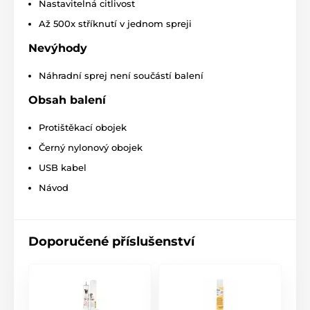
Nastavitelná citlivost
plném dobití
až 14 dnů.
Především záleží
na tom jak často se obojek spouští. Obojek se nabíjí
Až 500x stříknutí v jednom spreji
pomocí USB kabelu,
který je součástí balení.
Nevýhody
Vodotěsnost
Náhradní sprej není součástí balení
Protištěkací obojek
Patpet B490
je
voděodolný
a je tak vhodný jak pro
Obsah balení
domácí, tak i venkovní použití. Můžete jej
používat za mírného deště i sněhu.
Obojek není
Protištěkací obojek
určen pro plavání
.
Černý nylonový obojek
Plemeno
USB kabel
Ultralehký obojek
Patpet B490
je ideální
Návod
pro malá, střední i velká plemena
psů od
6 do 60 kg.
Délka obojku
Doporučené příslušenství
Součástí balení je pevný nylonový
obojek
,
který je nastavitelný a pohodlný. Pejskovi
nebude jeho nošení nepříjemné. Obojek
si snadno nastavíte
pro obvod krku až 60 cm.