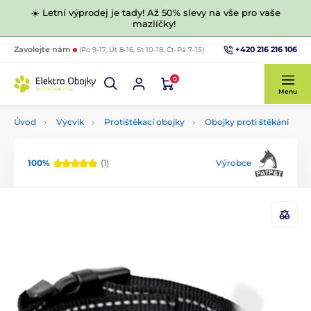
☀️ Letní výprodej je tady! Až 50% slevy na vše pro vaše
mazlíčky!
+420 216 216 106
Zavolejte nám
(Po 9-17, Út 8-16, St 10-18, Čt-Pá 7-15)
0
Menu
Úvod
Výcvik
Protištěkací obojky
Obojky proti štěkání
100%
(1)
Výrobce