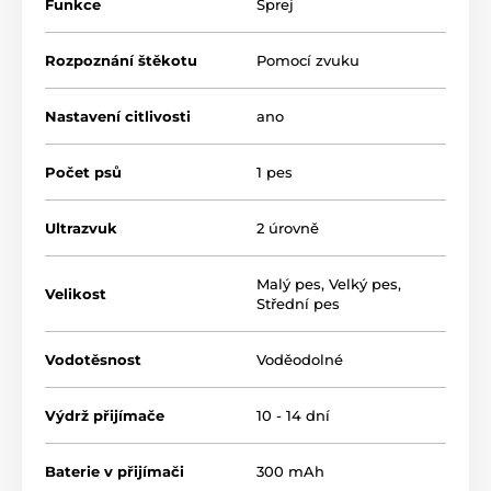
Funkce
Sprej
Rozpoznání štěkotu
Pomocí zvuku
Nastavení citlivosti
ano
Počet psů
1 pes
Ultrazvuk
2 úrovně
Malý pes
,
Velký pes
,
Velikost
Střední pes
Vodotěsnost
Voděodolné
Výdrž přijímače
10 - 14 dní
Detekce štěkání
Baterie v přijímači
300 mAh
Patpet B490 využívá pro detekci štěkání