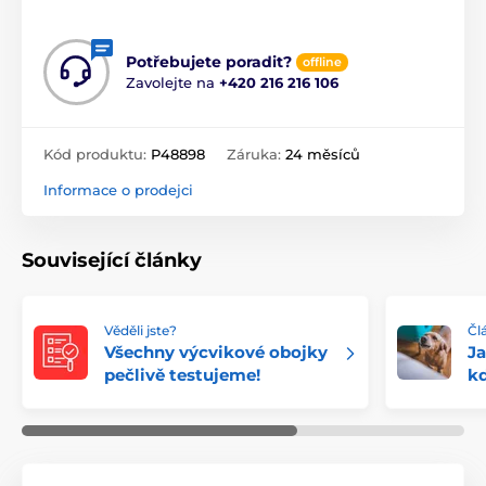
Potřebujete poradit?
offline
Zavolejte na
+420 216 216 106
Kód produktu:
P48898
Záruka:
24 měsíců
Informace o prodejci
Související články
Věděli jste?
Čl
Všechny výcvikové obojky
Ja
pečlivě testujeme!
k