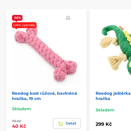
-50%
Letní výprodej
Reedog kost růžová, bavlněná
Reedog ještěrka
hračka, 19 cm
hračka
Skladem
Skladem
79 Kč
Detail
299 Kč
40 Kč