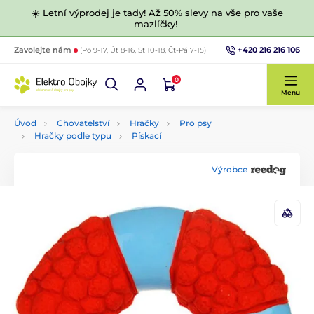
☀️ Letní výprodej je tady! Až 50% slevy na vše pro vaše
mazlíčky!
+420 216 216 106
Zavolejte nám
(Po 9-17, Út 8-16, St 10-18, Čt-Pá 7-15)
0
Menu
Úvod
Chovatelství
Hračky
Pro psy
Hračky podle typu
Pískací
Výrobce