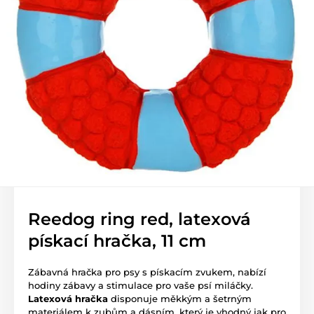
Reedog ring red, latexová
pískací hračka, 11 cm
Zábavná hračka pro psy s pískacím zvukem, nabízí
hodiny zábavy a stimulace pro vaše psí miláčky.
Latexová hračka
disponuje měkkým a šetrným
materiálem k zubům a dásním, který je vhodný jak pro