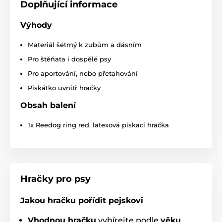
Doplňující informace
Výhody
Materiál šetrný k zubům a dásním
Pro štěňata i dospělé psy
Pro aportování, nebo přetahování
Pískátko uvnitř hračky
Obsah balení
1x Reedog ring red, latexová pískací hračka
Technické specifikace se mohou změnit bez
výslovného upozornění. Obrázky mají pouze
ilustrativní charakter.
Hračky pro psy
Jakou hračku pořídit pejskovi
Produkt je zařazen v kategoriích
Vhodnou hračku
vybírejte podle
věku