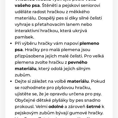
Hračky
Pro psy
Do vody
vašeho psa
. Štěněti a pejskovi seniorovi
uděláte radost hračkou z měkkého
Aportovací
Pískací
Kousací
materiálu. Dospělý pes si díky silné čelisti
Přetahovadla
Latexové
vyhraje s přetahovacím lanem nebo
interaktivní hračkou, která ukrývá
Hračky pro psy Reedog
Přetahovadla
pamlsek.
Hračky
Při výběru hračky vám napoví
plemeno
psa
. Hračky pro malá plemena jsou
přizpůsobena jejich malé čelisti. Pro velká
plemena zvolte hračku z
pevného
materiálu
, který odolá jejich silným
zubům.
Dejte si záležet na volbě
materiálu
. Pokud
se rozhodnete pro plyšovou hračku,
ujistěte se, že je opravdu určena pro psy.
Obyčejné dětské plyšáky by pes snadno
prokousl. Velmi
odolné
a zároveň
šetrné
k
pejskovým zubům bývají gumové hračky.