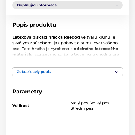
Doplňující informace
Popis produktu
Latexová pískací hračka Reedog
ve tvaru kruhu je
skvělým způsobem, jak pobavit a stimulovat vašeho
psa. Tato hračka je vyrobena z
odolného latexového
materiálu
, což znamená, že je trvanlivá a vhodná pro
žvýkání a hry vašeho mazlíčka. Navíc je vybavena
vnitřním pískacím mechanismem, který produkuje
zvuk při stlačení hračky. Tento zvuk může být pro psa
Zobrazit celý popis
velmi zajímavý a motivující, což ho bude těšit a udrží
jeho pozornost.
Hračka má tvar kruhu,
což usnadňuje
chytání a nesení pro psa. Je to skvělý způsob, jak
Parametry
poskytnout vašemu psovi zábavu a aktivitu a zároveň
podpořit jeho fyzickou a mentální pohotovost.
Průměr
Malý pes
,
Velký pes
,
Velikost
kruhu: 11 cm
Střední pes