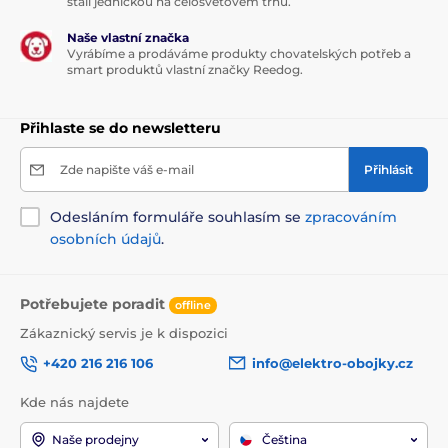
stali jedničkou na celosvětovém trhu.
Naše vlastní značka
Vyrábíme a prodáváme produkty chovatelských potřeb a
smart produktů vlastní značky Reedog.
Přihlaste se do newsletteru
Zde napište váš e-mail
Přihlásit
Odesláním formuláře souhlasím se
zpracováním
osobních údajů
.
Potřebujete poradit
offline
Zákaznický servis je k dispozici
+420 216 216 106
info@elektro-obojky.cz
Kde nás najdete
Naše prodejny
Čeština