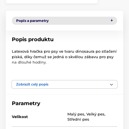
Popis a parametry
Popis produktu
Latexová hračka pro psy ve tvaru dinosaura po stlačení
píská, díky čemuž se jedná o skvělou zábavu pro psy
na dlouhé hodiny.
Rozměry
: 17 x 8 cm
Technické specifikace se mohou změnit bez
Zobrazit celý popis
výslovného upozornění. Obrázky mají pouze
ilustrativní charakter.
Parametry
Produkt je zařazen v kategoriích
Malý pes
,
Velký pes
,
Velikost
Střední pes
Hračky
Pro psy
Pískací