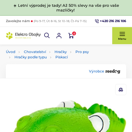
☀️ Letní výprodej je tady! Až 50% slevy na vše pro vaše
mazlíčky!
+420 216 216 106
Zavolejte nám
(Po 9-17, Út 8-16, St 10-18, Čt-Pá 7-15)
0
Menu
Úvod
Chovatelství
Hračky
Pro psy
Hračky podle typu
Pískací
Výrobce