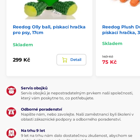
Reedog Olly ball, pískací hračka
Reedog Plush Du
pro psy, 17cm
pískací hračka, 
Skladem
Skladem
149 Kč
299 Kč
Detail
75 Kč
Servis obojků
Servis obojků je nepostradatelným prvkem naší společnosti,
který vám poskytne to, co potřebujete.
Odborné poradenství
Napište nám, nebo zavolejte. Naši zaměstnanci byli školeni v
oblasti zákaznické podpory a odborného poradenství.
Na trhu 9 let
9 let na trhu nám dalo dostatečnou zkušenost, abychom se