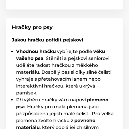
Kousací
Latexové
Hračky pro psy Reedog
Zvířata
% Chovatelství
% Hračky
Hračky pro psy
Jakou hračku pořídit pejskovi
Vhodnou hračku
vybírejte podle
věku
vašeho psa
. Štěněti a pejskovi seniorovi
uděláte radost hračkou z měkkého
materiálu. Dospělý pes si díky silné čelisti
vyhraje s přetahovacím lanem nebo
interaktivní hračkou, která ukrývá
pamlsek.
Při výběru hračky vám napoví
plemeno
psa
. Hračky pro malá plemena jsou
přizpůsobena jejich malé čelisti. Pro velká
plemena zvolte hračku z
pevného
materiálu
, který odolá jejich silným