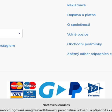
Reklamace
Doprava a platba
O společnosti
Volné pozice
Obchodní podmínky
nstagram
Zpětný odběr odpadních el
Nastavení cookies
© 2026 www.elektro-obojky.cz ⦁ E-shop vytvořila
SIMPLIA.cz
ného fungování, analýze návštěvnosti, personalizaci obsahu a případně i