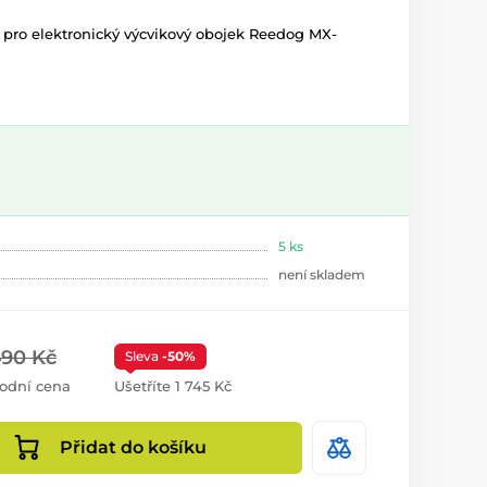
 pro elektronický výcvikový obojek Reedog MX-
5 ks
není skladem
490 Kč
Sleva
-50%
odní cena
Ušetříte 1 745 Kč
Přidat do košíku