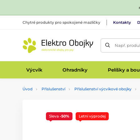
Chytré produkty pro spokojené mazlíčky
Kontakty
D
Např. produk
Výcvik
Ohradníky
Pelíšky a bo
Úvod
Příslušenství
Příslušenství výcvikové obojky
Sleva
-50%
Letní výprodej