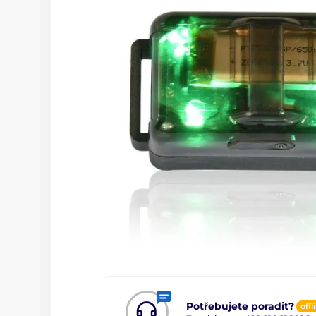
Potřebujete poradit?
offl