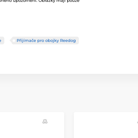
ovného upozornění. Obrázky mají pouze
e
Přijímače pro obojky Reedog