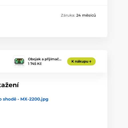
Záruka:
24 měsíců
Obojek a přijímač…
K nákupu
1 745 Kč
tažení
o shodě - MX-2200.jpg