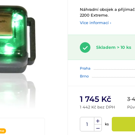
Náhradní obojek a přijímač
2200 Extreme.
Více informací ›
Skladem > 10 ks
Praha
Brno
1 745 Kč
3 
1 442 Kč bez DPH
Pův
ks
ine