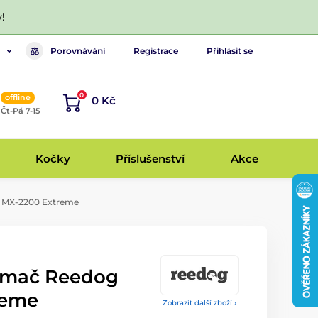
!
Porovnávání
Registrace
Přihlásit se
0
offline
0 Kč
, Čt-Pá 7-15
Kočky
Příslušenství
Akce
g MX-2200 Extreme
jímač Reedog
reme
Zobrazit další zboží ›