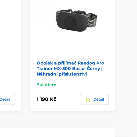
Obojek a přijímač Reedog Pro
Ob
Trainer MX-500 Basic- Černý |
40
Náhradní příslušenství
Sk
Skladem
1 2
1 190 Kč
Detail
Detail
90