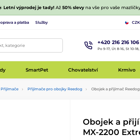
☀️
Letní výprodej je tady!
Až
50% slevy
na vše pro vaše mazlíčky
oprava a platba
Služby
CZK
+420 216 216 106
t, kategorie
Po 9-17, Út 8-16, St 10-18
udy
SmartPet
Chovatelství
Krmivo
Přijímače
Přijímače pro obojky Reedog
Obojek a přijímač Reedo
Obojek a při
MX-2200 Ext