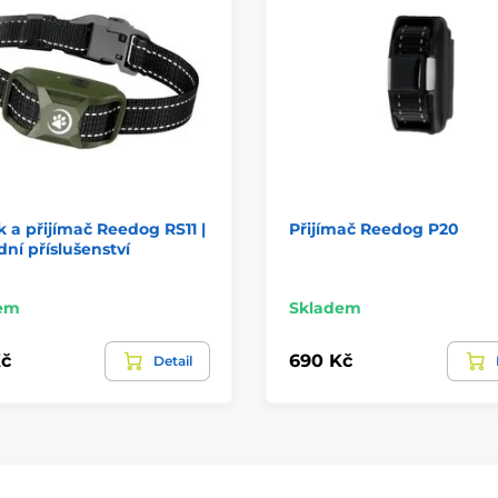
 a přijímač Reedog RS11 |
Přijímač Reedog P20
ní příslušenství
em
Skladem
č
690 Kč
Detail