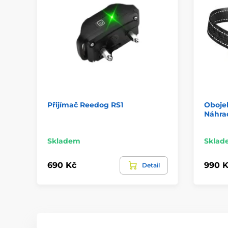
Přijímač Reedog RS1
Obojek
Náhrad
Skladem
Sklad
690 Kč
990 K
Detail