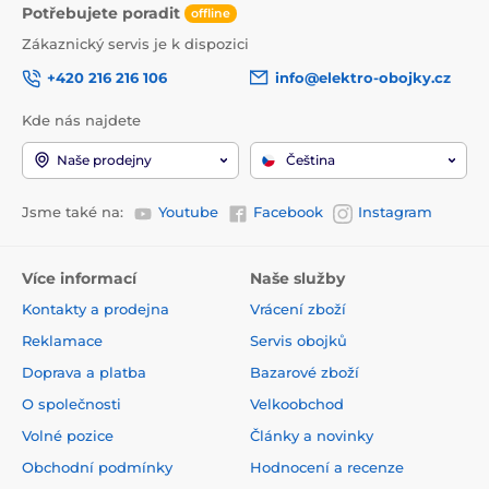
Potřebujete poradit
offline
Zákaznický servis je k dispozici
+420 216 216 106
info@elektro-obojky.cz
Kde nás najdete
Naše prodejny
Čeština
Jsme také na:
Youtube
Facebook
Instagram
Více informací
Naše služby
Kontakty a prodejna
Vrácení zboží
Reklamace
Servis obojků
Doprava a platba
Bazarové zboží
O společnosti
Velkoobchod
Volné pozice
Články a novinky
Obchodní podmínky
Hodnocení a recenze