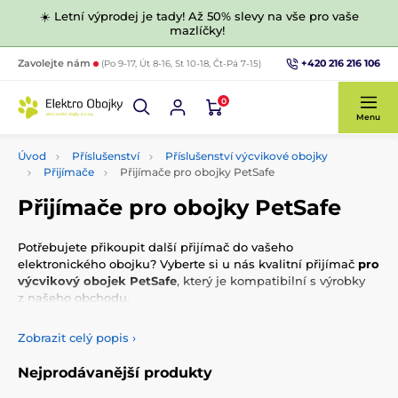
☀️ Letní výprodej je tady! Až 50% slevy na vše pro vaše
mazlíčky!
+420 216 216 106
Zavolejte nám
(Po 9-17, Út 8-16, St 10-18, Čt-Pá 7-15)
0
Menu
Úvod
Příslušenství
Příslušenství výcvikové obojky
Přijímače
Přijímače pro obojky PetSafe
Přijímače pro obojky PetSafe
Potřebujete přikoupit další přijímač do vašeho
elektronického obojku? Vyberte si u nás kvalitní přijímač
pro
výcvikový obojek PetSafe
, který je kompatibilní s výrobky
z našeho obchodu.
Zobrazit celý popis
›
Nejprodávanější produkty