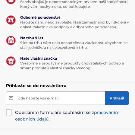
Servis obojků je nepostradatelným prvkem naší společnosti,
který vám poskytne to, co potřebujete.
Odborné poradenství
Napište nám, nebo zavolejte. Naši zaměstnanci byli školeni v
oblasti zákaznické podpory a odborného poradenství.
Na trhu 9 let
9 let na trhu nám dalo dostatečnou zkušenost, abychom se
stali jedničkou na celosvětovém trhu.
Naše vlastní značka
Vyrábíme a prodáváme produkty chovatelských potřeb a
smart produktů vlastní značky Reedog.
Přihlaste se do newsletteru
Zde napište váš e-mail
Přihlásit
Odesláním formuláře souhlasím se
zpracováním
osobních údajů
.