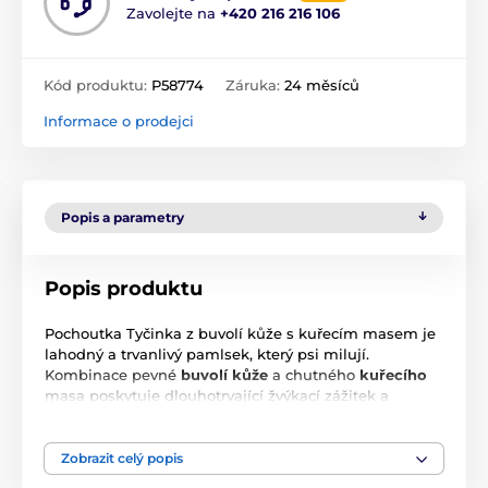
Zavolejte na
+420 216 216 106
Kód produktu:
P58774
Záruka:
24 měsíců
Informace o prodejci
Popis a parametry
Popis produktu
Pochoutka Tyčinka z buvolí kůže s kuřecím masem je
lahodný a trvanlivý pamlsek, který psi milují.
Kombinace pevné
buvolí kůže
a chutného
kuřecího
masa poskytuje dlouhotrvající žvýkací zážitek a
zároveň podporuje zdraví zubů. Ideální jako odměna
během výcviku, malý snack mezi jídly nebo pro
dlouhé chvíle zábavy.
Zobrazit celý popis