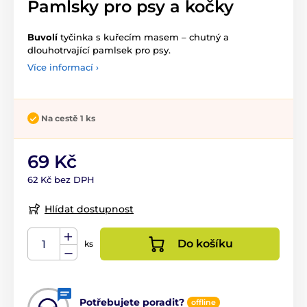
Pamlsky pro psy a kočky
Buvolí
tyčinka s kuřecím masem – chutný a
dlouhotrvající pamlsek pro psy.
Více informací ›
Na cestě 1 ks
69 Kč
62 Kč bez DPH
Hlídat dostupnost
Do košíku
ks
Potřebujete poradit?
offline