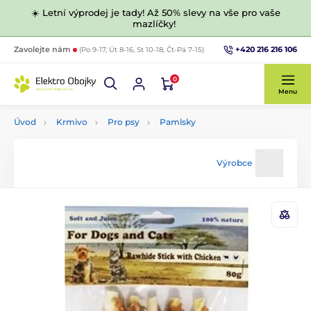
☀️ Letní výprodej je tady! Až 50% slevy na vše pro vaše
mazlíčky!
+420 216 216 106
Zavolejte nám
(Po 9-17, Út 8-16, St 10-18, Čt-Pá 7-15)
0
Menu
Úvod
Krmivo
Pro psy
Pamlsky
Výrobce