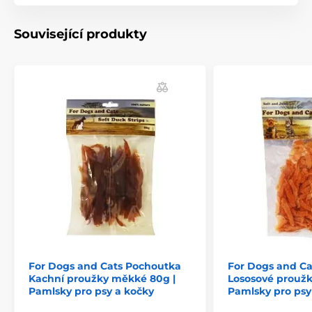
Složení:
60,8% kuře, 22% kůže, 4% škrob, 2% sorbitol,
Související produkty
6% glycerin, 5% rost.protein, 0,2% sůl
Analytické složky:
55% hrubý protein, 4% hrubý tuk,
6% hrubý popel, 1% hrubá vláknina, 18% vlhkost
Technické specifikace se mohou změnit bez
výslovného upozornění. Obrázky mají pouze
ilustrativní charakter.
For Dogs and Cats Pochoutka
For Dogs and C
Kachní proužky měkké 80g |
Lososové proužk
Pamlsky pro psy a kočky
Pamlsky pro psy