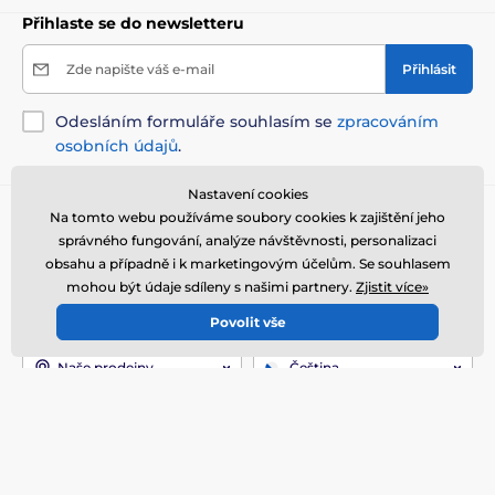
Výhody
Přihlaste se do newsletteru
Absorbuje vlhkost
a udržuje krmivo déle čerstvé
Zde napište váš e-mail
Přihlásit
Výdrž až
1 měsíc na jeden sáček
Jednoduché použití a snadná výměna
Odesláním formuláře souhlasím se
zpracováním
osobních údajů
.
Plně kompatibilní s
PetSafe® FlexFeed Automatic
Pet Feeder
Nastavení cookies
Nevýhody
Potřebujete poradit
Na tomto webu používáme soubory cookies k zajištění jeho
offline
správného fungování, analýze návštěvnosti, personalizaci
Zákaznický servis je k dispozici
Žádné
obsahu a případně i k marketingovým účelům. Se souhlasem
+420 216 216 106
info@elektro-obojky.cz
mohou být údaje sdíleny s našimi partnery.
Zjistit více»
Obsah balení
Povolit vše
Kde nás najdete
PetSafe vysoušecí sáčky pro dávkovač FlexFeed 4 ks
Naše prodejny
Čeština
Technické specifikace se mohou změnit bez
Jsme také na:
Youtube
Facebook
Instagram
výslovného upozornění. Obrázky mají pouze
ilustrativní charakter.
Více informací
Naše služby