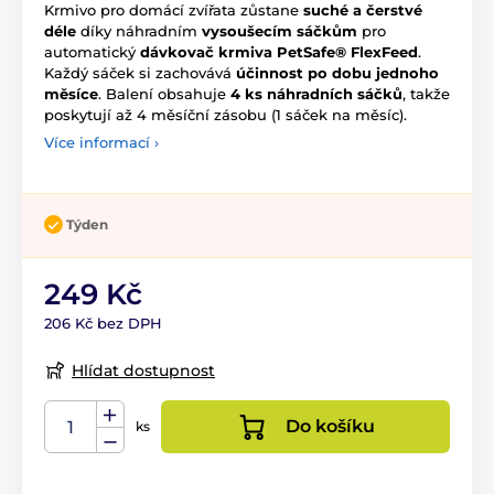
Krmivo pro domácí zvířata zůstane
suché a čerstvé
déle
díky náhradním
vysoušecím sáčkům
pro
automatický
dávkovač krmiva PetSafe® FlexFeed
.
Každý sáček si zachovává
účinnost po dobu jednoho
měsíce
. Balení obsahuje
4 ks náhradních sáčků
, takže
poskytují až 4 měsíční zásobu (1 sáček na měsíc).
Více informací ›
Týden
249 Kč
206 Kč bez DPH
Hlídat dostupnost
Do košíku
ks