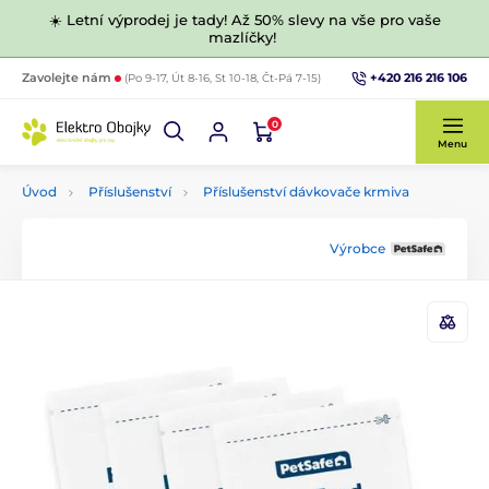
☀️ Letní výprodej je tady! Až 50% slevy na vše pro vaše
mazlíčky!
+420 216 216 106
Zavolejte nám
(Po 9-17, Út 8-16, St 10-18, Čt-Pá 7-15)
0
Menu
Úvod
Příslušenství
Příslušenství dávkovače krmiva
Výrobce