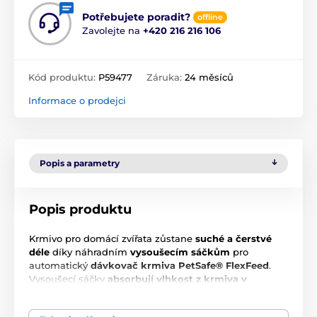
Potřebujete poradit?
offline
Zavolejte na
+420 216 216 106
Kód produktu:
P59477
Záruka:
24 měsíců
Informace o prodejci
Popis a parametry
Popis produktu
Krmivo pro domácí zvířata zůstane
suché a čerstvé
déle
díky náhradním
vysoušecím sáčkům
pro
automatický
dávkovač krmiva PetSafe® FlexFeed
.
Vysoušecí sáčky
absorbují vlhkost z krmiva v
zásobníku dávkovače
, čímž pomáhají udržet krmivo
déle
čerstvé pro vašeho mazlíčka
. Každý sáček si