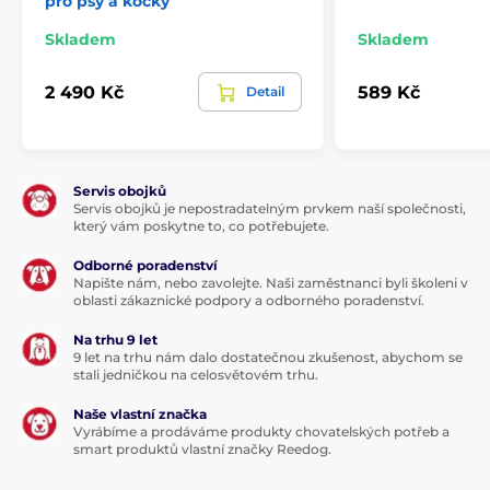
pro psy a kočky
Skladem
Skladem
2 490 Kč
589 Kč
Detail
Servis obojků
Servis obojků je nepostradatelným prvkem naší společnosti,
Kompatibilní s automatickým dávkovačem
který vám poskytne to, co potřebujete.
krmiva PetSafe® FlexFeed
Odborné poradenství
Automatický
dávkovač krmiva PetSafe® FlexFeed
Napište nám, nebo zavolejte. Naši zaměstnanci byli školeni v
pojme
oblasti zákaznické podpory a odborného poradenství.
2 l suchého krmiva
a dokáže krmit vaši
kočku
nebo malého psa až dva týdny
. Naprogramujte až
Na trhu 9 let
osm jídel nebo pamlsků denně
s přesným
9 let na trhu nám dalo dostatečnou zkušenost, abychom se
dávkováním porcí, aby váš mazlíček dostal správné
stali jedničkou na celosvětovém trhu.
množství krmiva vždy včas – i když nejste doma.
Naše vlastní značka
Vyrábíme a prodáváme produkty chovatelských potřeb a
smart produktů vlastní značky Reedog.