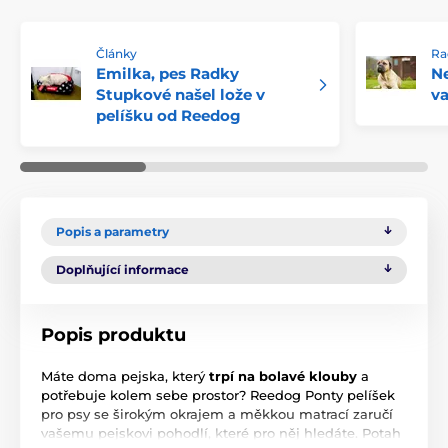
Články
Ra
Emilka, pes Radky
Ne
Stupkové našel lože v
va
pelíšku od Reedog
Popis a parametry
Doplňující informace
Popis produktu
Máte doma pejska, který
trpí na
bolavé klouby
a
potřebuje kolem sebe prostor? Reedog Ponty pelíšek
pro psy se širokým okrajem a měkkou matrací zaručí
vašemu pejskovi pohodlí, které pro něj hledáte. Potah