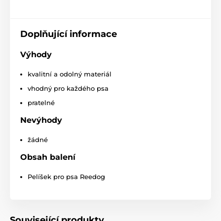
Pelíšky a boudy
Pelíšky
Doplňující informace
Pro malé psy
Pro střední psy
Pro velké psy
Výhody
kvalitní a odolný materiál
vhodný pro každého psa
pratelné
Nevýhody
žádné
Obsah balení
Pelíšek pro psa Reedog
Související produkty