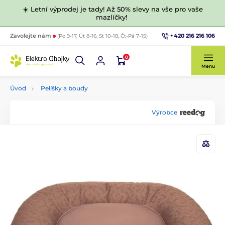
☀️ Letní výprodej je tady! Až 50% slevy na vše pro vaše
mazlíčky!
+420 216 216 106
Zavolejte nám
(Po 9-17, Út 8-16, St 10-18, Čt-Pá 7-15)
0
Menu
Úvod
Pelíšky a boudy
Výrobce