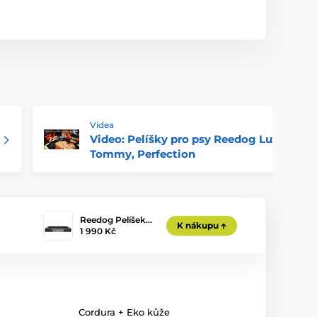
Videa
Video: Pelíšky pro psy Reedog Luxus,
Tommy, Perfection
Reedog Pelíšek…
K nákupu
1 990 Kč
Cordura + Eko kůže