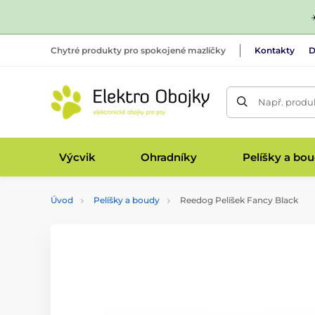
Chytré produkty pro spokojené mazlíčky
Kontakty
D
Např. produk
Výcvik
Ohradníky
Pelíšky a bo
Úvod
Pelíšky a boudy
Reedog Pelíšek Fancy Black