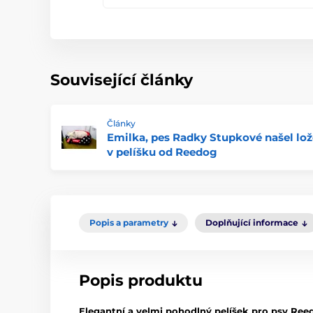
Související články
Články
Emilka, pes Radky Stupkové našel lož
v pelíšku od Reedog
Popis a parametry
Doplňující informace
Popis produktu
Elegantní a velmi pohodlný pelíšek pro psy Re