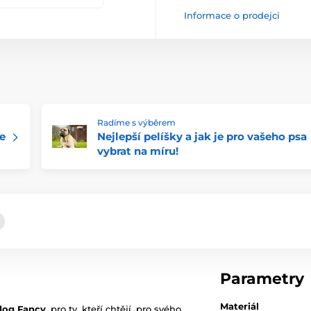
Informace o prodejci
Radíme s výběrem
e
Nejlepší pelíšky a jak je pro vašeho psa
vybrat na míru!
Parametry
Materiál
edog Fancy
, pro ty, kteří chtějí, pro svého