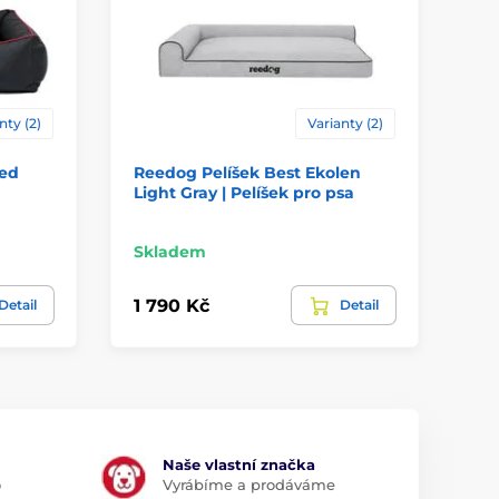
nty (2)
Varianty (2)
Red
Reedog Pelíšek Best Ekolen
Šk
Light Gray | Pelíšek pro psa
ko
Sk
Skladem
39
1 790 Kč
Detail
Detail
19
Naše vlastní značka
o
Vyrábíme a prodáváme