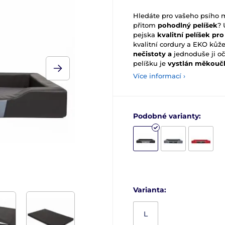
Hledáte pro vašeho psího m
přitom
pohodlný pelíšek
? 
pejska
kvalitní pelíšek p
kvalitní cordury a EKO kůže
nečistoty a
jednoduše ji oč
pelíšku je
vystlán měkouč
Více informací ›
Podobné varianty:
Varianta:
L