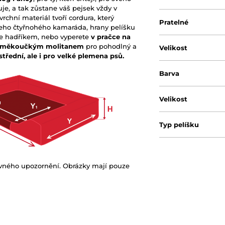
je, a tak zůstane váš pejsek vždy v
rchní materiál tvoří cordura, který
Pratelné
eho čtyřnohého kamaráda, hrany pelíšku
íte hadříkem, nebo vyperete
v pračce na
lán měkoučkým molitanem
pro pohodlný a
Velikost
střední, ale i pro velké plemena psů.
Barva
Velikost
Typ pelíšku
ovného upozornění. Obrázky mají pouze