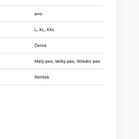
ano
L
,
XL
,
XXL
Černá
Malý pes
,
Velký pes
,
Střední pes
Pelíšek