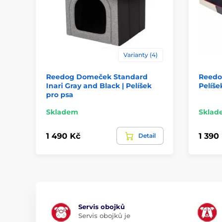
Varianty (4)
Reedog Domeček Standard
Reedog
Inari Gray and Black | Pelíšek
Pelíše
pro psa
Skladem
Sklad
1 490 Kč
1 390
Detail
Servis obojků
Servis obojků je