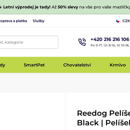
☀️
Letní výprodej je tady!
Až
50% slevy
na vše pro vaše mazlíčky
oprava a platba
Služby
CZK
+420 216 216 106
t, kategorie
Po 9-17, Út 8-16, St 10-18
udy
SmartPet
Chovatelství
Krmivo
Reedog Pelíš
Black | Pelíš