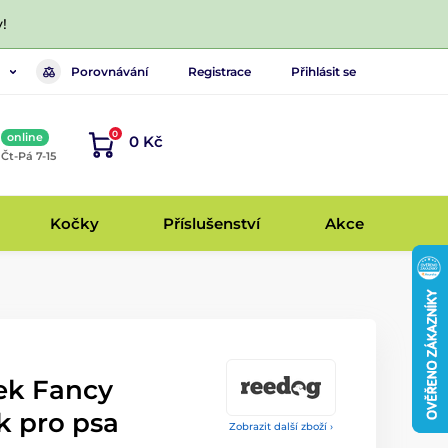
!
Porovnávání
Registrace
Přihlásit se
0
online
0 Kč
, Čt-Pá 7-15
Kočky
Příslušenství
Akce
ek Fancy
ek pro psa
Zobrazit další zboží ›