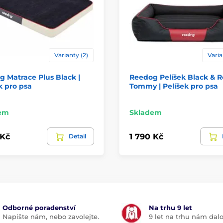
Varianty (2)
Varia
 Matrace Plus Black |
Reedog Pelíšek Black & 
k pro psa
Tommy | Pelíšek pro psa
em
Skladem
 Kč
1 790 Kč
Detail
Odborné poradenství
Na trhu 9 let
Napište nám, nebo zavolejte.
9 let na trhu nám dal