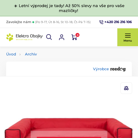
☀️ Letní výprodej je tady! Až 50% slevy na vše pro vaše
mazlíčky!
+420 216 216 106
Zavolejte nám
(Po 9-17, Út 8-16, St 10-18, Čt-Pá 7-15)
0
Menu
Úvod
Archiv
Výrobce