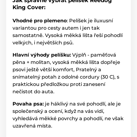
Jak správně vybrat pelíšek Reedog
King Cover:
Vhodné pro plemeno
: Pelíšek je iluxusní
variantou pro cesty autem i jen tak
samostatně. Vysoká měkká lišta řeší pohodlí
velkých, i největších psů.
Hlavní výhody pelíšku:
Výplň - paměťová
pěna + molitan, vysoká měkká lišta dopřeje
psovi ještě větší komfort, Pratelný a
snímatelný potah z odolné cordury (30 C), s
praktickou předložkou proti zanesení
nečistot do auta.
Povaha psa:
je háklivý na své pohodlí, ale je
společenský a ocení, když na vás vidí,
vyhledává měkké povrchy a pohodlí, ne však
uzavřená místa.