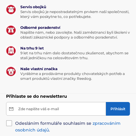
Servis obojků
Servis obojků je nepostradatelným prvkem naší společnosti,
který vám poskytne to, co potřebujete.
Odborné poradenství
Napište nám, nebo zavolejte. Naši zaměstnanci byli školeni v
oblasti zákaznické podpory a odborného poradenství.
Na trhu 9 let
9 let na trhu nám dalo dostatečnou zkušenost, abychom se
stali jedničkou na celosvětovém trhu.
Naše vlastní značka
Vyrábíme a prodáváme produkty chovatelských potřeb a
smart produktů vlastní značky Reedog.
Přihlaste se do newsletteru
Zde napište váš e-mail
Přihlásit
Odesláním formuláře souhlasím se
zpracováním
osobních údajů
.