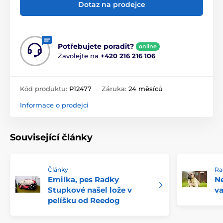
Dotaz na prodejce
Potřebujete poradit?
online
Zavolejte na
+420 216 216 106
Kód produktu:
P12477
Záruka:
24 měsíců
Informace o prodejci
Související články
Články
Ra
Emilka, pes Radky
Ne
Stupkové našel lože v
va
pelíšku od Reedog