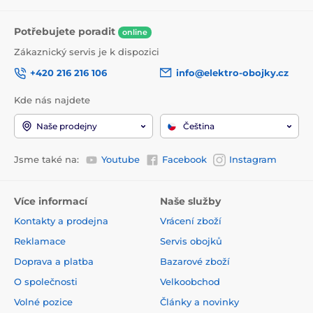
Potřebujete poradit
online
Zákaznický servis je k dispozici
+420 216 216 106
info@elektro-obojky.cz
Kde nás najdete
Naše prodejny
Čeština
Jsme také na:
Youtube
Facebook
Instagram
Více informací
Naše služby
Kontakty a prodejna
Vrácení zboží
Reklamace
Servis obojků
Doprava a platba
Bazarové zboží
O společnosti
Velkoobchod
Volné pozice
Články a novinky