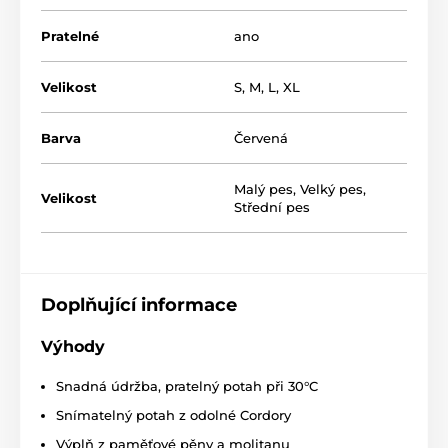
tlačit nebo překážet jeho odpočinku. Díky pěně s
pamětí si snadno najde polohu pro nerušený
Pratelné
ano
odpočinek, aniž by materiál kladl odpor, nebo se
naopak nevhodně propadal pod váhou pejska. S
Velikost
S
,
M
,
L
,
XL
pelíškem Reedog si váš chlupáček odpočine v klidu a
pohodlně. Díky
různým velikostem pelíšku
objeví váš
pejsek to pravé útočiště pro sebe na míru.
Barva
Červená
Malý pes
,
Velký pes
,
Velikost
Střední pes
Doplňující informace
Výhody
Snadná údržba, pratelný potah
při 30°
C
Snímatelný potah z odolné Cordory
Výplň z paměťové pěny a molitanu