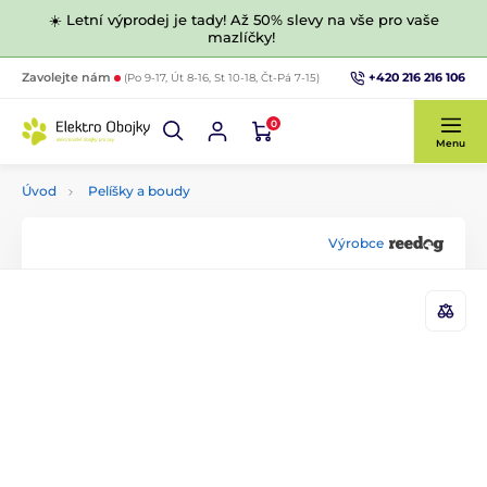
☀️ Letní výprodej je tady! Až 50% slevy na vše pro vaše
mazlíčky!
+420 216 216 106
Zavolejte nám
(Po 9-17, Út 8-16, St 10-18, Čt-Pá 7-15)
0
Menu
Úvod
Pelíšky a boudy
Výrobce