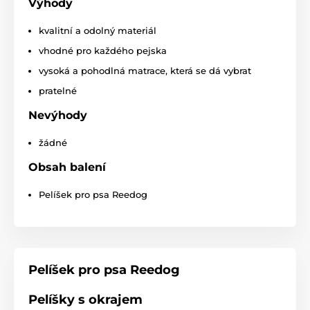
Výhody
kvalitní a odolný materiál
Produkt je zařazen v kategoriích
vhodné pro každého pejska
Pelíšky a boudy
Pelíšky
vysoká a pohodlná matrace, která se dá vybrat
pratelné
Pro malé psy
Pro střední psy
Nevýhody
Pro velké psy
žádné
Obsah balení
Pelíšek pro psa Reedog
Pelíšek pro psa Reedog
Pelíšky s okrajem