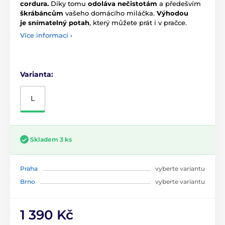
cordura.
Díky tomu
odoláva nečistotám
a předešvím
škrábáncům
vašeho domácího miláčka.
Výhodou
je
snímatelný potah
, který můžete prát i v pračce.
Více informací ›
Varianta:
L
Skladem 3 ks
Praha
vyberte variantu
Brno
vyberte variantu
1 390 Kč