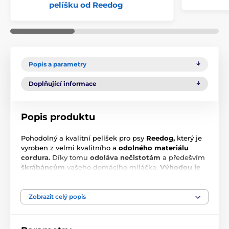
pelíšku od Reedog
Popis a parametry
Doplňující informace
Popis produktu
Pohodolný a kvalitní pelíšek pro psy
Reedog,
který je
vyroben z velmi kvalitního a
odolného materiálu
cordura.
Díky tomu
odoláva nečistotám
a předešvím
škrábáncům
vašeho domácího miláčka.
Výhodou je
snímatelný potah
, který můžete prát i v pračce.
Matrace pelíšku je z tubusu, a tak se zabrání přeležení
a váš pejsek tak bude spokojen po celou dobu
Zobrazit celý popis
lenošení.
Udělejte vašemu pejskovi pohodlí
a kupte
mu náš pelíšek pro psy REEDOG.