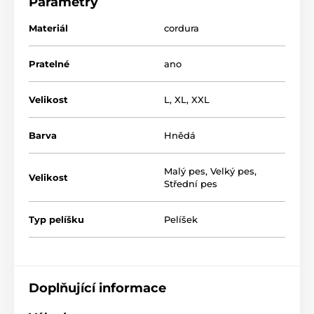
Parametry
Materiál
cordura
Pratelné
ano
Velikost
L
,
XL
,
XXL
Barva
Hnědá
Malý pes
,
Velký pes
,
Velikost
Střední pes
Velikost si můžete vybrat pomocí tabulky. (*Naše
Typ pelíšku
Pelíšek
pelíšky pro psy Reedog jsou ručně šité, a tak se může
stát, že velikost se bude mírně lišit, maximálně však o
2 - 4cm.)
Technické specifikace se mohou změnit bez
Doplňující informace
výslovného upozornění. Obrázky mají pouze
ilustrativní charakter.