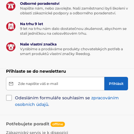
Odborné poradenství
Napište nám, nebo zavolejte. Naši zaměstnanci byli školeni v
oblasti zákaznické podpory a odborného poradenství.
Na trhu 9 let
9 let na trhu nám dalo dostatečnou zkušenost, abychom se
stali jedničkou na celosvětovém trhu.
Naše vlastní značka
Vyrábíme a prodáváme produkty chovatelských potřeb a
smart produktů vlastní značky Reedog.
Přihlaste se do newsletteru
Zde napište váš e-mail
Přihlásit
Odesláním formuláře souhlasím se
zpracováním
osobních údajů
.
Potřebujete poradit
offline
Zákaznický servis je k dispozici