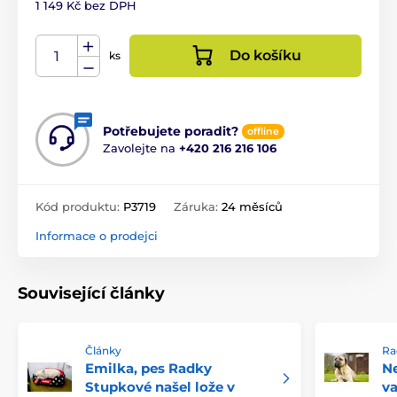
1 149 Kč bez DPH
Do košíku
ks
Potřebujete poradit?
offline
Zavolejte na
+420 216 216 106
Kód produktu:
P3719
Záruka:
24 měsíců
Informace o prodejci
Související články
Články
Ra
Emilka, pes Radky
Ne
Stupkové našel lože v
va