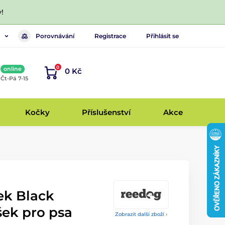
!
Porovnávání
Registrace
Přihlásit se
0
online
0 Kč
, Čt-Pá 7-15
Kočky
Příslušenství
Akce
ek Black
šek pro psa
Zobrazit další zboží ›