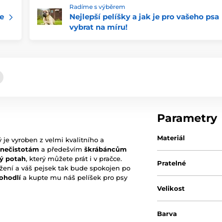
Radíme s výběrem
e
Nejlepší pelíšky a jak je pro vašeho psa
vybrat na míru!
Parametry
Materiál
 je vyroben z velmi kvalitního a
 nečistotám
a předešvím
škrábáncům
ý potah
, který můžete prát i v pračce.
Pratelné
ležení a váš pejsek tak bude spokojen po
ohodlí
a kupte mu náš pelíšek pro psy
Velikost
Barva