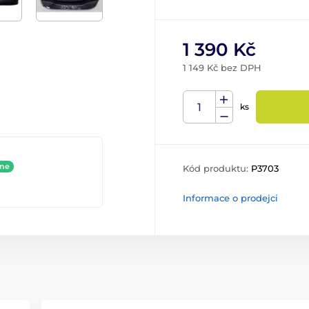
1 390 Kč
1 149 Kč bez DPH
ks
ine
Kód produktu:
P3703
Informace o prodejci