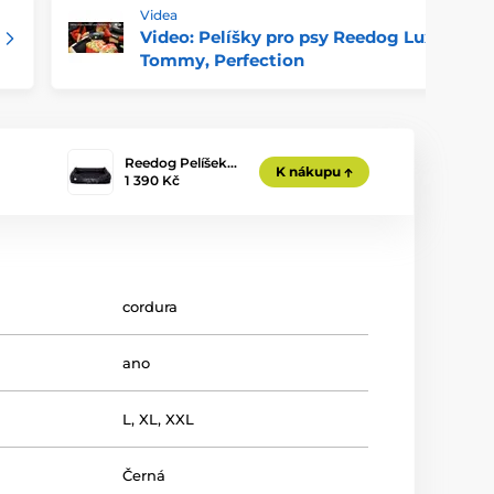
Videa
Video: Pelíšky pro psy Reedog Luxus,
Tommy, Perfection
Reedog Pelíšek…
K nákupu
1 390 Kč
cordura
ano
L
,
XL
,
XXL
Černá