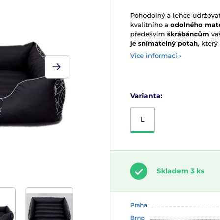
Pohodolný a lehce udržova
kvalitního a
odolného mate
předešvím
škrábáncům
va
je
snímatelný potah
, který
Více informací ›
Varianta:
L
Skladem 3 ks
Praha
Brno