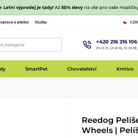
☀️
Letní výprodej je tady!
Až
50% slevy
na vše pro vaše mazlíčky
oprava a platba
Služby
CZK
+420 216 216 106
t, kategorie
Po 9-17, Út 8-16, St 10-18
udy
SmartPet
Chovatelství
Krmivo
Reedog Pelíš
Wheels | Pelí