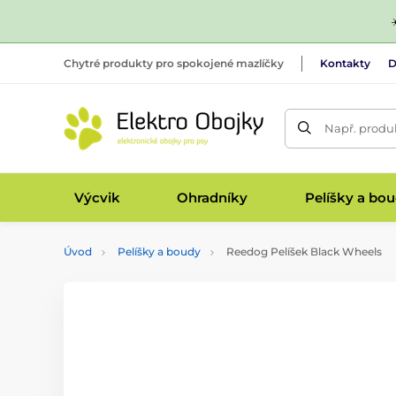
Chytré produkty pro spokojené mazlíčky
Kontakty
D
Např. produk
Výcvik
Ohradníky
Pelíšky a bo
Úvod
Pelíšky a boudy
Reedog Pelíšek Black Wheels