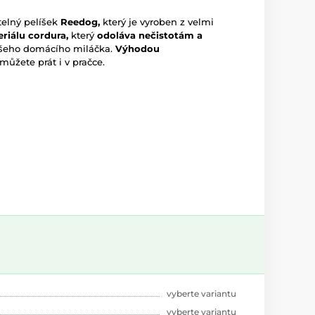
telný pelíšek
Reedog,
který je vyroben z velmi
riálu cordura,
který
odoláva nečistotám a
šeho domácího miláčka.
Výhodou
 můžete prát i v pračce.
vyberte variantu
vyberte variantu