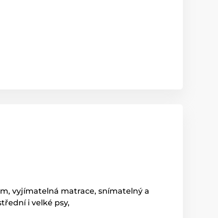
m, vyjímatelná matrace, snímatelný a
třední i velké psy,