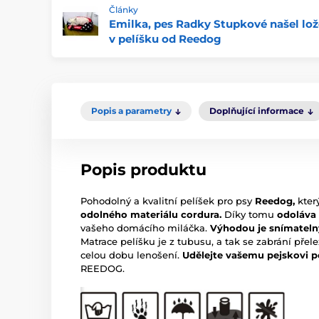
Články
Emilka, pes Radky Stupkové našel lož
v pelíšku od Reedog
Popis a parametry
Doplňující informace
Popis produktu
Pohodolný a kvalitní pelíšek pro psy
Reedog,
který
odolného materiálu cordura.
Díky tomu
odoláva
vašeho domácího miláčka.
Výhodou je
snímateln
Matrace pelíšku je z tubusu, a tak se zabrání pře
celou dobu lenošení.
Udělejte vašemu pejskovi p
REEDOG.