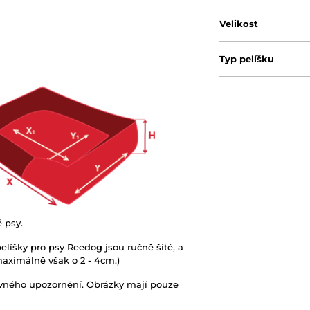
Velikost
Typ pelíšku
é psy.
elíšky pro psy Reedog jsou ručně šité, a
 maximálně však o 2 - 4cm.)
ovného upozornění. Obrázky mají pouze