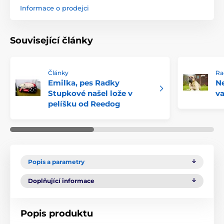
Informace o prodejci
Související články
Články
Ra
Emilka, pes Radky
Ne
Stupkové našel lože v
va
pelíšku od Reedog
Popis a parametry
Doplňující informace
Popis produktu