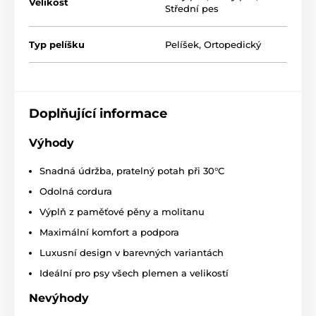
Velikost
Střední pes
Typ pelíšku
Pelíšek
,
Ortopedický
Pelíšek pro psy Reedog Standard je vhodný pro malé,
střední i velké plemená psů. Velikost vyberte pomocí
následující tabulky. (*Naše pelíšky pro psy Reedog
jsou ručně šité, a tak se může stát, že velikost se bude
mírně lišit, maximálně však o 2-4cm.)
Doplňující informace
Technické specifikace se mohou změnit bez
Výhody
výslovného upozornění. Obrázky mají pouze
ilustrativní charakter.
Snadná údržba, pratelný potah
při 30°
C
Odolná cordura
Produkt je zařazen v kategoriích
Výplň z paměťové pěny a molitanu
Maximální komfort a podpora
Pelíšky a boudy
Pelíšky
Luxusní design v barevných variantách
Ortopedické
Pro malé psy
Ideální pro psy všech plemen a velikostí
Pro střední psy
Pro velké psy
Nevýhody