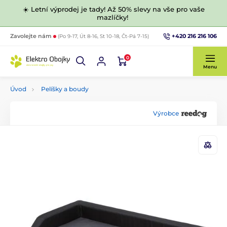
☀️ Letní výprodej je tady! Až 50% slevy na vše pro vaše
mazlíčky!
+420 216 216 106
Zavolejte nám
(Po 9-17, Út 8-16, St 10-18, Čt-Pá 7-15)
0
Menu
Úvod
Pelíšky a boudy
Výrobce