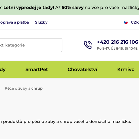
☀️
Letní výprodej je tady!
Až
50% slevy
na vše pro vaše mazlíčky
oprava a platba
Služby
CZK
+420 216 216 106
t, kategorie
Po 9-17, Út 8-16, St 10-18
udy
SmartPet
Chovatelství
Krmivo
Péče o zuby a chrup
ních produktů pro péči o zuby a chrup vašeho domácího mazlíčka.