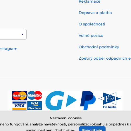
Reklamace
Doprava a platba
O společnosti
Volné pozice
Obchodní podmínky
nstagram
Zpětný odběr odpadních el
Nastavení cookies
© 2026 www.elektro-obojky.cz ⦁ E-shop vytvořila
SIMPLIA.cz
ného fungování, analýze návštěvnosti, personalizaci obsahu a případně i
našimi partnery.
Zjistit více»
Povolit vše