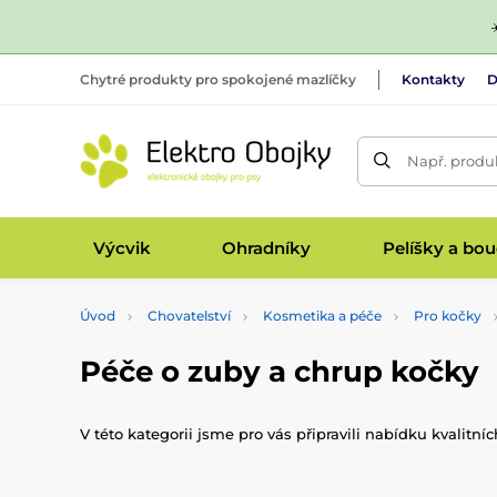
Chytré produkty pro spokojené mazlíčky
Kontakty
D
Např. produk
Výcvik
Ohradníky
Pelíšky a bo
Úvod
Chovatelství
Kosmetika a péče
Pro kočky
Péče o zuby a chrup kočky
V této kategorii jsme pro vás připravili nabídku kvalit