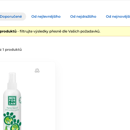
Doporučené
Od nejlevnějšího
Od nejdražšího
Od nejnovějš
 produktů
- filtrujte výsledky přesně dle Vašich požadavků.
z 1 produktů