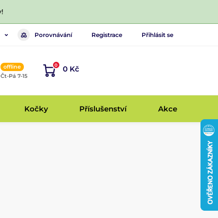
!
Porovnávání
Registrace
Přihlásit se
0
offline
0 Kč
, Čt-Pá 7-15
Kočky
Příslušenství
Akce