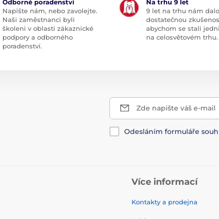
Odborné poradenství
Na trhu 9 let
Napište nám, nebo zavolejte.
9 let na trhu nám dal
Naši zaměstnanci byli
dostatečnou zkušenos
školeni v oblasti zákaznické
abychom se stali jedn
podpory a odborného
na celosvětovém trhu.
poradenství.
Zde napište váš e-mail
Odesláním formuláře souh
Více informací
Kontakty a prodejna