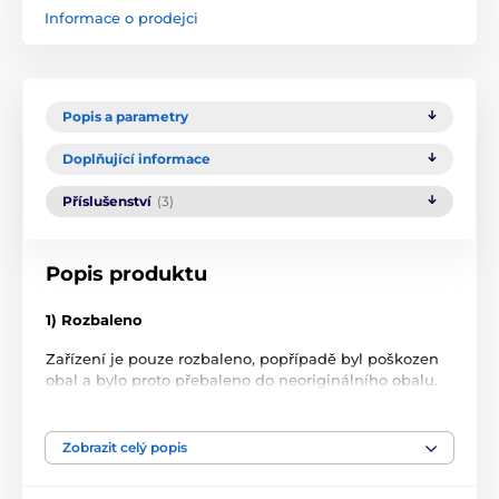
Informace o prodejci
Popis a parametry
Doplňující informace
Příslušenství
(3)
Popis produktu
1) Rozbaleno
Zařízení je pouze rozbaleno, popřípadě byl poškozen
obal a bylo proto přebaleno do neoriginálního obalu.
Zboží nebylo nikdy použito.
2) Zánovní
Zobrazit celý popis
Zboží bylo používáno jako předváděcí, na prodejně,