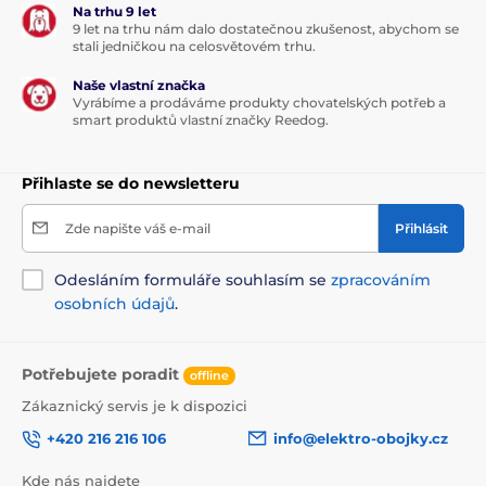
hloubku 4,1cm. Přijímač má šířku 6,3cm,
Na trhu 9 let
výšku 4,2cm a hloubku 3,1cm a jeho váha
9 let na trhu nám dalo dostatečnou zkušenost, abychom se
stali jedničkou na celosvětovém trhu.
je 82 gramů.
Naše vlastní značka
Technické specifikace se mohou změnit bez
Vyrábíme a prodáváme produkty chovatelských potřeb a
výslovného upozornění. Obrázky mají pouze
smart produktů vlastní značky Reedog.
ilustrativní charakter.
Přihlaste se do newsletteru
Produkt je zařazen v kategoriích
Zde napište váš e-mail
Přihlásit
Bazar
Ohradníky pro psy
Odesláním formuláře souhlasím se
zpracováním
osobních údajů
.
Potřebujete poradit
offline
Zákaznický servis je k dispozici
+420 216 216 106
info@elektro-obojky.cz
Kde nás najdete