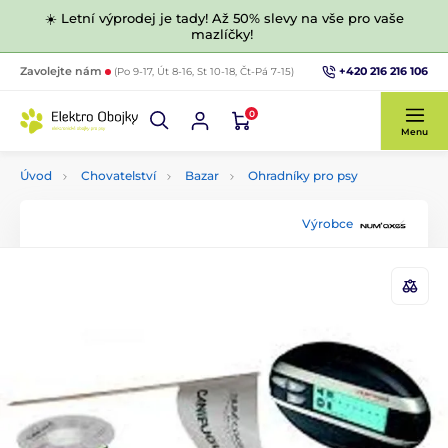
☀️ Letní výprodej je tady! Až 50% slevy na vše pro vaše
mazlíčky!
+420 216 216 106
Zavolejte nám
(Po 9-17, Út 8-16, St 10-18, Čt-Pá 7-15)
0
Menu
Úvod
Chovatelství
Bazar
Ohradníky pro psy
Výrobce