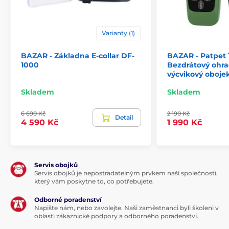
libovolně dlouho. Základna je voděodolná,
doporučujeme její umístění do suchého prostředí.
Může být také umístěna venku, ale tak, aby na ni
Varianty (1)
nepršelo.
BAZAR - Základna E-collar DF-
BAZAR - Patpet 
Počet psů
1000
Bezdrátový ohra
CANIFUGUE MIX je možné použít pro
výcvikový oboje
neomezený počet psů. Přikoupením
Skladem
Skladem
dalších obojků jej můžete jednoduše
rozšířit.
6 690 Kč
2 190 Kč
Detail
Délka obojku
4 590 Kč
1 990 Kč
CANIFUGUE MIX má velmi pevný a
kvalitní obojek vyrobený z nylonu. Pejskovi
nedělá jeho nošení problém a dobře drží
Servis obojků
na krku. Délka obojku je nastavitelná od 10 až do
Servis obojků je nepostradatelným prvkem naší společnosti,
70cm.
který vám poskytne to, co potřebujete.
Odborné poradenství
Váha a rozměry
Napište nám, nebo zavolejte. Naši zaměstnanci byli školeni v
oblasti zákaznické podpory a odborného poradenství.
Základna má šířku 13,1cm, výšku 11,7cm a