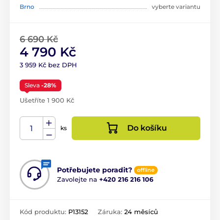
Brno
vyberte variantu
6 690 Kč
4 790 Kč
3 959 Kč bez DPH
Sleva
-28%
Ušetříte 1 900 Kč
Do košíku
ks
Potřebujete poradit?
offline
Zavolejte na
+420 216 216 106
Kód produktu:
P13152
Záruka:
24 měsíců