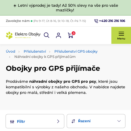
☀️ Letní výprodej je tady! Až 50% slevy na vše pro vaše
mazlíčky!
+420 216 216 106
Zavolejte nám
(Po 9-17, Út 8-16, St 10-18, Čt-Pá 7-15)
0
Menu
Úvod
Příslušenství
Příslušenství GPS obojky
Náhradní obojky k GPS přijímačům
Obojky pro GPS přijímače
Prodáváme
náhradní obojky pro GPS pro psy
, které jsou
kompatibilní s výrobky z našeho obchodu. V nabídce najdete
obojky pro malá, střední i velká plemena.
Řazení
Filtr