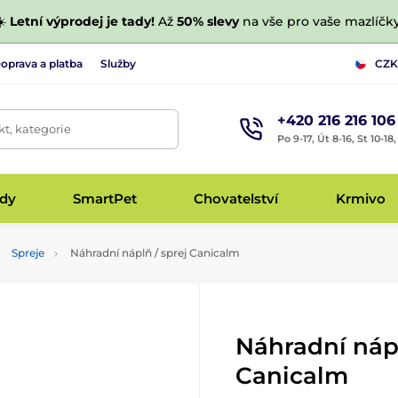
☀️
Letní výprodej je tady!
Až
50% slevy
na vše pro vaše mazlíčky
oprava a platba
Služby
CZK
+420 216 216 106
t, kategorie
Po 9-17, Út 8-16, St 10-18
udy
SmartPet
Chovatelství
Krmivo
Spreje
Náhradní náplň / sprej Canicalm
Náhradní nápl
Canicalm