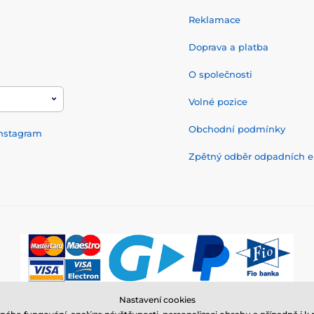
Reklamace
Doprava a platba
O společnosti
Volné pozice
Obchodní podmínky
nstagram
Zpětný odběr odpadních el
Nastavení cookies
© 2026 www.elektro-obojky.cz ⦁ E-shop vytvořila
SIMPLIA.cz