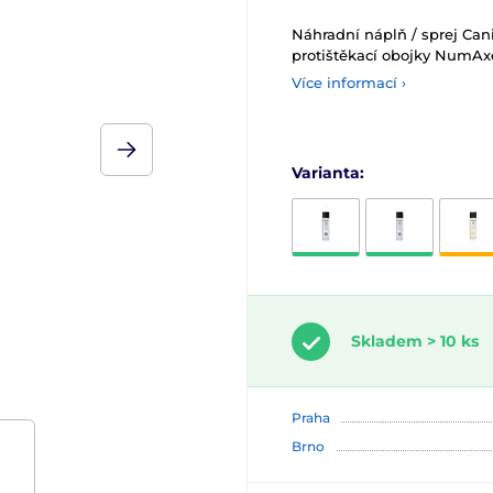
Náhradní náplň / sprej Can
protištěkací obojky NumAx
Více informací ›
Varianta:
Skladem > 10 ks
Praha
Brno