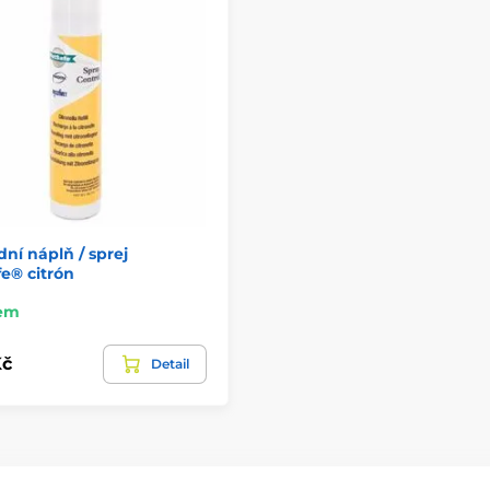
ní náplň / sprej
e® citrón
em
Kč
Detail