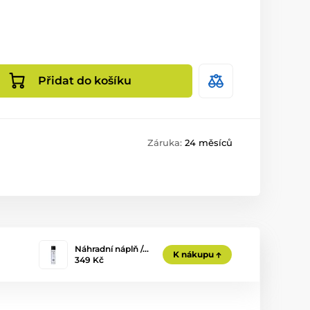
Přidat do košíku
Záruka:
24 měsíců
Náhradní náplň /…
K nákupu
349 Kč