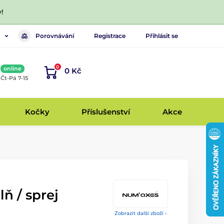
!
Porovnávání
Registrace
Přihlásit se
0
online
0 Kč
, Čt-Pá 7-15
Kočky
Příslušenství
Akce
ň / sprej
Zobrazit další zboží ›