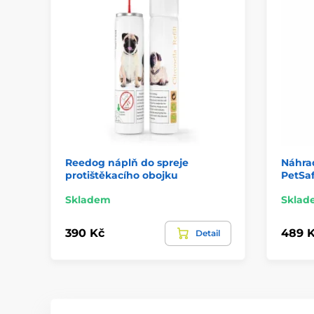
Reedog náplň do spreje
Náhrad
protištěkacího obojku
PetSaf
Skladem
Sklad
390 Kč
489 
Detail