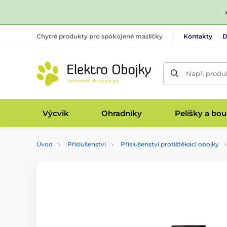
Chytré produkty pro spokojené mazlíčky
Kontakty
D
Např. produk
Výcvik
Ohradníky
Pelíšky a bo
Úvod
Příslušenství
Příslušenství protištěkací obojky