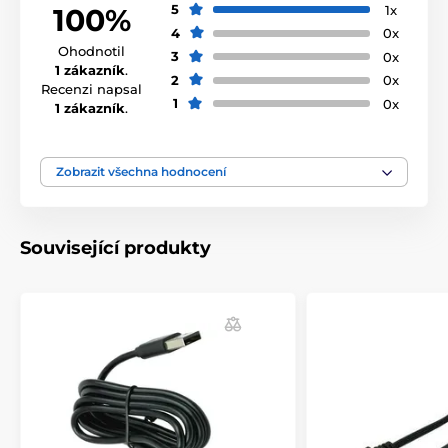
5
1x
100%
4
0x
Ohodnotil
3
0x
1 zákazník
.
2
0x
Recenzi napsal
1
0x
1 zákazník
.
Zobrazit všechna hodnocení
Související produkty