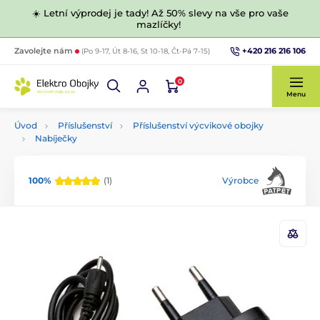
☀️ Letní výprodej je tady! Až 50% slevy na vše pro vaše
mazlíčky!
+420 216 216 106
Zavolejte nám
(Po 9-17, Út 8-16, St 10-18, Čt-Pá 7-15)
0
Menu
Úvod
Příslušenství
Příslušenství výcvikové obojky
Nabíječky
100%
(1)
Výrobce