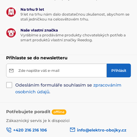
Na trhu 9 let
9 let na trhu nám dalo dostatečnou zkušenost, abychom se
stali jedničkou na celosvětovém trhu.
Naše vlastní značka
Vyrábíme a prodáváme produkty chovatelských potřeb a
smart produktů vlastní značky Reedog.
Přihlaste se do newsletteru
Zde napište váš e-mail
Přihlásit
Odesláním formuláře souhlasím se
zpracováním
osobních údajů
.
Potřebujete poradit
offline
Zákaznický servis je k dispozici
+420 216 216 106
info@elektro-obojky.cz